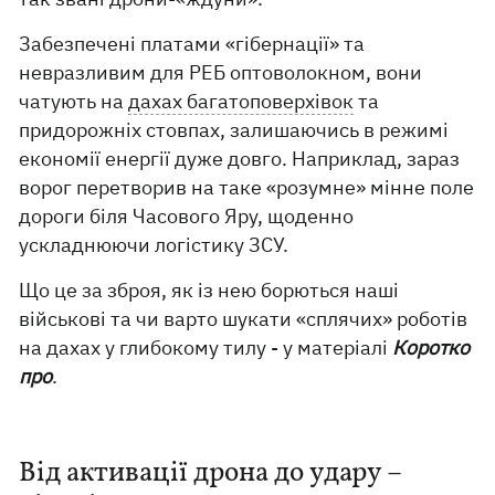
Забезпечені платами «гібернації» та
невразливим для РЕБ оптоволокном, вони
чатують на
дахах багатоповерхівок
та
придорожніх стовпах, залишаючись в режимі
економії енергії дуже довго. Наприклад, зараз
ворог перетворив на таке «розумне» мінне поле
дороги біля Часового Яру, щоденно
ускладнюючи логістику ЗСУ.
Що це за зброя, як із нею борються наші
військові та чи варто шукати «сплячих» роботів
на дахах у глибокому тилу - у матеріалі
Коротко
про
.
Від активації дрона до удару –