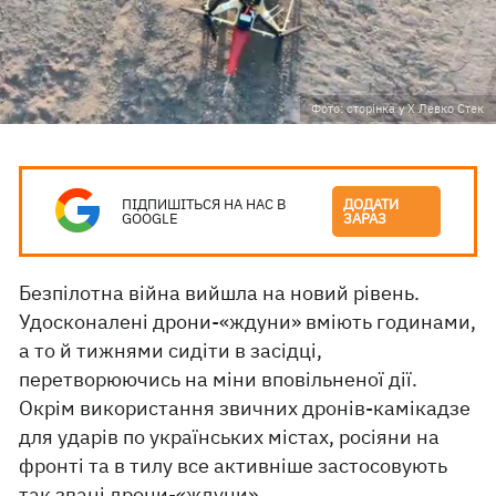
Фото: сторінка у Х Левко Стек
ПІДПИШІТЬСЯ НА НАС В
ДОДАТИ
GOOGLE
ЗАРАЗ
Безпілотна війна вийшла на новий рівень.
Удосконалені дрони-«ждуни» вміють годинами,
а то й тижнями сидіти в засідці,
перетворюючись на міни вповільненої дії.
Окрім використання звичних дронів-камікадзе
для ударів по українських містах, росіяни на
фронті та в тилу все активніше застосовують
так звані дрони-«ждуни».