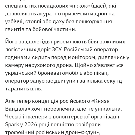
спеціальних посадкових «ніжок» (шасі), які
дозволяють акуратно приземлити дрон на
узбіччі, стовпі або даху без пошкодження
гвинтів та бойової частини.
Його заздалегідь приземлюють біля важливих
логістичних доріг ЗСУ. Російський оператор
годинами сидить перед монітором, дивлячись у
камеру нерухомого дрона. Щойно з'являється
український бронеавтомобіль або пікап,
оператор запускає двигуни і за кілька секунд
таранить ціль.
Але тепер концепція російського «Князя
Вандала» хоч і небезпечна, але не унікальна.
Чеські інженери з волонтерської організації
Spark у 2026 році повністю розібрали
трофейний російський дрон-«ждун»,