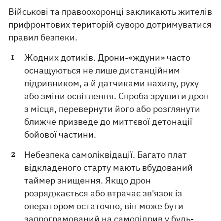
Військові та правоохоронці закликають жителів
прифронтових територій суворо дотримуватися
правил безпеки.
Жодних дотиків. Дрони-«ждуни» часто
оснащуються не лише дистанційним
підривником, а й датчиками нахилу, руху
або зміни освітлення. Спроба зрушити дрон
з місця, перевернути його або розглянути
ближче призведе до миттєвої детонації
бойової частини.
Небезпека самоліквідації. Багато плат
відкладеного старту мають вбудований
таймер знищення. Якщо дрон
розряджається або втрачає зв'язок із
оператором остаточно, він може бути
запрограмований на самопідрив у будь-