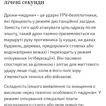
лічені секунди
Дрони-«ждуни» - це ударні FPV-безпілотники,
які працюють у режимі дистанційної засідки.
Замість того щоб атакувати ціль одразу після
зльоту, такий дрон таємно приземляється на
маршруті руху противника (у кущах, на дахах
будівель, деревах, придорожніх стовпах або
водонапірних вежах) і переходить у режим
очікування («гібернації»). Він пасивно
спостерігає за ділянкою і злітає для миттєвого
удару лише тоді, коли в його полі зору
з'являється техніка або військові.
Складність їхнього виявлення та знищення є
високою через технічні особливості «ждунів». У
режимі очікування спеціальні плати
відкладеного старту або реле повністю