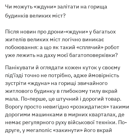
Чи можуть «ждуни» залітати на горища
будинків великих міст?
Після новин про дрони-«ждуни» у багатьох
жителів великих міст логічно виникає
побоювання: а що як такий «сплячий» робот
уже лежить на даху моєї багатоповерхівки?
Панікувати й оглядати кожен куток у своєму
під'їзді точно не потрібно, адже ймовірність
зустріти «ждуна» на горищі звичайного
житлового будинку в глибокому тилу вкрай
мала. По-перше, це штучний і дорогий товар.
Ворогу просто невигідно «розкидатися» такими
дорогими машинками в мирних кварталах, де
немає регулярного руху військової техніки. По-
друге, у мегаполіс «закинути» його вкрай