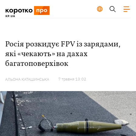
Росія розкидує FPV із зарядами,
які «чекають» на дахах
багатоповерхівок
7 травня 13:02
АЛЬОНА КАТАШИНСЬКА