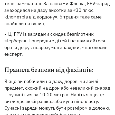
телеграм-каналі. За словами Флеша, FPV-заряд
знаходився на даху висотки за «30 плюс
кілометрів від кордону». 6 травня таке саме
знайшли на вулиці.
- Ці FPV із зарядами скидає безпілотник
«Гербера». Попередьте дітей і не намагайтеся
брати до рук незрозумілі знахідки, - наголосив
експерт.
Правила безпеки від фахівців:
Якщо ви побачили на даху, дереві чи землі
предмет, схожий на дрон або невеликий снаряд
— зупиніться за 10-20 метрів. Навіть якщо це
виглядає як «іграшка» або купа пінопласту.
Сучасні заряди можуть бути розміром з долоню,
але мати величезну руйнівну силу.