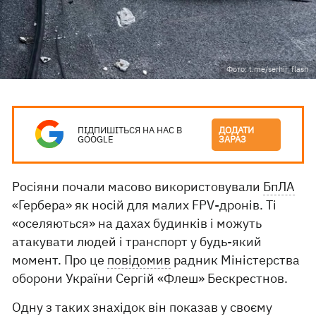
Фото: t.me/serhii_flash
ПІДПИШІТЬСЯ НА НАС В
ДОДАТИ
GOOGLE
ЗАРАЗ
Росіяни почали масово використовували
БпЛА
«Гербера» як носій для малих FPV-дронів. Ті
«оселяються» на дахах будинків і можуть
атакувати людей і транспорт у будь-який
момент. Про це
повідомив
радник Міністерства
оборони України Сергій «Флеш» Бескрестнов.
Одну з таких знахідок він показав у своєму