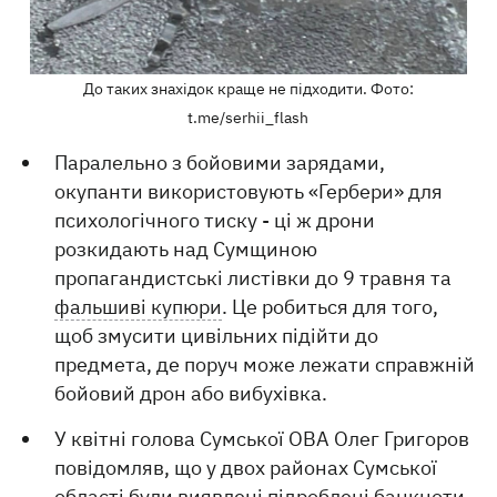
До таких знахідок краще не підходити. Фото:
t.me/serhii_flash
Паралельно з бойовими зарядами,
окупанти використовують «Гербери» для
психологічного тиску - ці ж дрони
розкидають над Сумщиною
пропагандистські листівки до 9 травня та
фальшиві купюри
. Це робиться для того,
щоб змусити цивільних підійти до
предмета, де поруч може лежати справжній
бойовий дрон або вибухівка.
У квітні голова Сумської ОВА Олег Григоров
повідомляв, що у двох районах Сумської
області були виявлені підроблені банкноти,