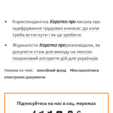
Кореспондентка
Коротко пр
о
писала про
оцифрування трудових книжок: до коли
треба встигнути і як це зробити
.
Журналісти
Коротко про
розповідали,
як
докупити стаж для виходу на пенсію:
покроковий алгоритм дій для українців
.
Новини по темі:
пенсійний фонд
Мінсоцполітики
електронні документи
Підписуйтесь на нас в соц. мережах