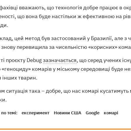
фахівці вважають, що технологія добре працює в ок
ності, що вона буде настільки ж ефективною на рів
ди.
лад, цей метод був застосований у Бразилії, але з 
, знову перевищила за чисельністю «корисних» кома
йті проєкту Debug
зазначається
, що серед учених іс
о «геноциду» комарів у міському середовищі буде н
я інших тварин.
м ситуація така – добре, що нас комарі кусатимуть
ки.
по темі:
експеримент
Новини США
Google
комарі