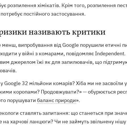
ує розпилення хімікатів. Крім того, розпилення п
потребує постійного застосування.
 ризики називають критики
е менш, випробування від Google порушили етичні п
ходити у війні з комарами, повідомляє Independent. К
им джерелом їжі як для запилювачів, що підтримуют
ювачів.
у Google 32 мільйони комарів? Хіба ми не засвоїли 
кими коропами? Продовжувати?» — обурюється респу
рто порушувати
баланс природи
».
екологи ставлять запитання: що станеться при значн
 на харчові ланцюги? Чи не займуть звільнену нішу 