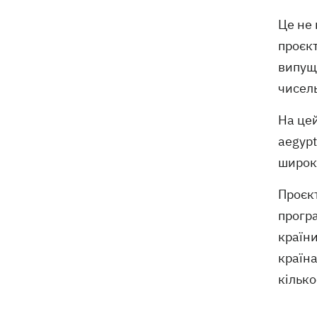
Це не 
проєкт
випущ
чисель
На цей
aegypt
широ
Проєкт
програ
країни
країна
кілько