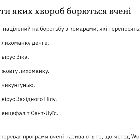
ти яких хвороб борються вчені
 націлений на боротьбу з комарами, які переносять
лихоманку денге.
вірус Зіка.
жовту лихоманку.
чикунгунью.
вірус Західного Нілу.
енцефаліт Сент-Луїс.
переваг програми вчені називають те, що метод Wol