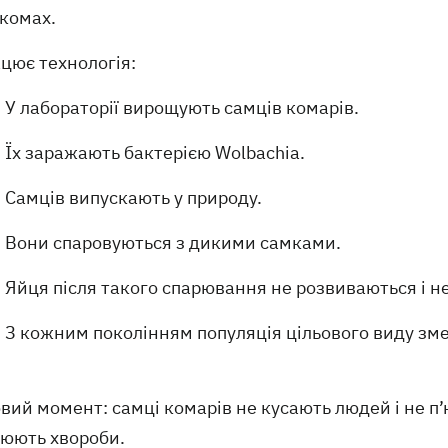
 комах.
цює технологія:
У лабораторії вирощують самців комарів.
Їх заражають бактерією Wolbachia.
Самців випускають у природу.
Вони спаровуються з дикими самками.
Яйця після такого спарювання не розвиваються і н
З кожним поколінням популяція цільового виду зм
ий момент: самці комарів не кусають людей і не п’ю
юють хвороби.