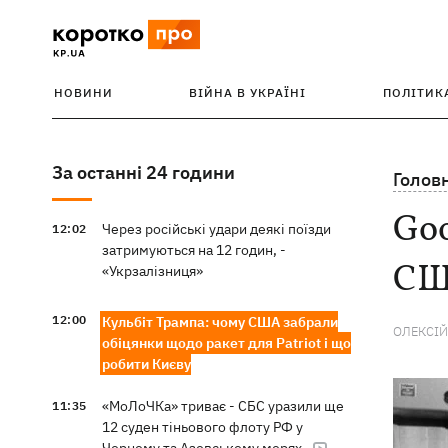
НОВИНИ
ВІЙНА В УКРАЇНІ
ПОЛІТИК
За останні 24 години
Голов
Goo
Через російські удари деякі поїзди
12:02
затримуються на 12 годин, -
США
«Укрзалізниця»
12:00
Кульбіт Трампа: чому США забрали
ОЛЕКСІЙ
обіцянки щодо ракет для Patriot і що
робити Києву
«МоЛоЧКа» триває - СБС уразили ще
11:35
12 суден тіньового флоту РФ у