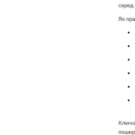
серед
Як пра
Ключов
пошир