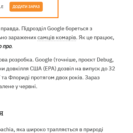
LE
ДОДАТИ ЗАРАЗ
правда. Підрозділ Google бореться з
льно заражених
самців комарів
. Як це працює,
о про
.
ова розробка. Google (точніше, проєкт Debug,
ни довкілля США (EPA) дозвіл на випуск до 32
 та Флориді протягом двох років. Зараз
алене у червні.
я
achia, яка широко трапляється в природі