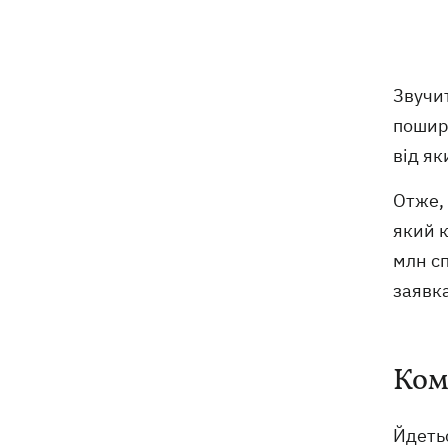
Дороги у Буковелі перетворилися на
08:51
гірські ріки – потужний грозовий
буревій накоїв лиха на Франківщині
Звучит
пошир
08:00
Прожитковий мінімум: як
від як
вираховують рівень «нормального
життя» в Україні та світі
Отже, 
який к
У центрі Львова сталася масова бійка,
07:47
є поранені, - соцмережі
млн сп
заявка
Внаслідок нічної атаки на Київщині
07:27
загинуло четверо людей, серед них –
дитина (ОНОВЛЕНО)
Ком
8 серпня – яке сьогодні церковне
05:30
свято, Росія напала на Грузію, що
Йдетьс
сьогодні не можна робити