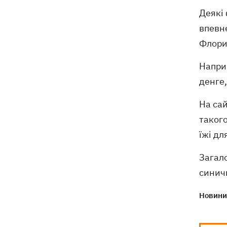
Деякі 
впевне
Флори
Наприк
денге
На са
таког
їжі дл
Загало
синич
Новини 