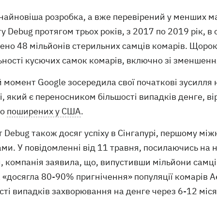
найновіша розробка, а вже перевірений у менших ма
у Debug протягом трьох років, з 2017 по 2019 рік, в
ено 48 мільйонів стерильних самців комарів. Щорок
ності кусючих самок комарів, включно зі зменшення
 момент Google зосередила свої початкові зусилля 
i, який є переносником більшості випадків денге, ві
ко
поширених у США
.
 Debug також досяг успіху в Сінгапурі, першому мі
ми. У повідомленні від 11 травня, посилаючись на 
, компанія заявила, що, випустивши мільйони самців
 «досягла 80-90% пригнічення» популяції комарів A
сті випадків захворювання на денге через 6-12 місяц