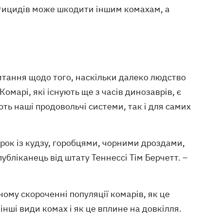
естицидів може шкодити іншим комахам, а
итання щодо того, наскільки далеко людство
омарі, які існують ще з часів динозаврів, є
ь наші продовольчі системи, так і для самих
урок із кудзу, горобцями, чорними дроздами,
бліканець від штату Теннессі Тім Берчетт. –
ому скороченні популяції комарів, як це
інші види комах і як це вплине на довкілля.