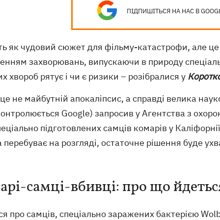
ПІДПИШІТЬСЯ НА НАС В GOOG
ь як чудовий сюжет для фільму-катастрофи, але це 
енням захворювань, випускаючи в природу спеціа
их хвороб рятує і чи є ризики – розібралися у
Коротк
це не майбутній апокаліпсис, а справді велика наук
онтролюється Google) запросив у Агентства з охоро
еціально підготовлених самців комарів у Каліфорнії
 перебуває на розгляді, остаточне рішення буде ухв
арі-самці-вбивці: про що йдетьс
я про самців, спеціально заражених бактерією Wolb