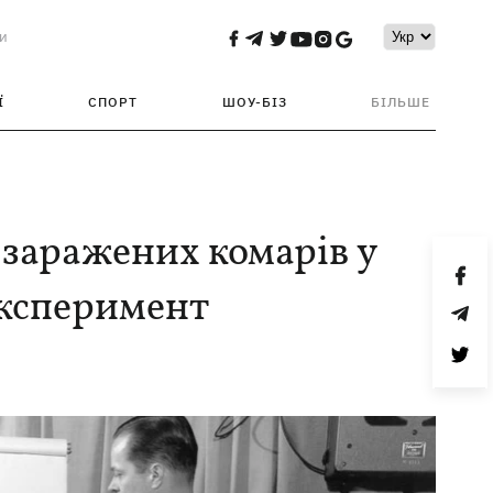
и
Ї
СПОРТ
ШОУ-БІЗ
БІЛЬШЕ
 заражених комарів у
експеримент