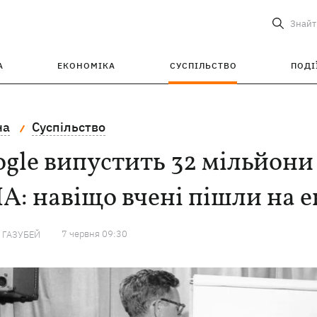
Знайт
А
ЕКОНОМІКА
СУСПІЛЬСТВО
ПОДІ
на
Суспільство
gle випустить 32 мільйони
: навіщо вчені пішли на 
7 червня 09:30
 ГАЗУБЕЙ