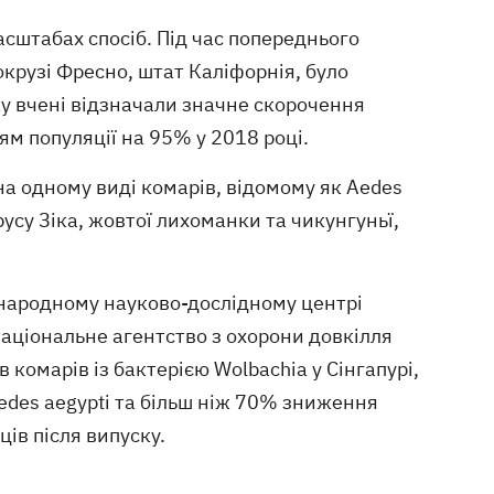
сштабах спосіб. Під час попереднього
 окрузі Фресно, штат Каліфорнія, було
у вчені відзначали значне скорочення
м популяції на 95% у 2018 році.
на одному виді комарів, відомому як Aedes
русу Зіка, жовтої лихоманки та чикунгуньї,
жнародному науково-дослідному центрі
національне агентство з охорони довкілля
 комарів із бактерією Wolbachia у Сінгапурі,
edes aegypti та більш ніж 70% зниження
ів після випуску.