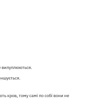
е вилуплюються.
еншується.
ть кров, тому самі по собі вони не