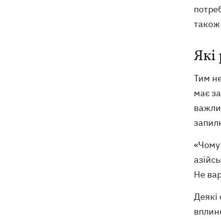
потреб
також 
Які
Тим н
має за
важлив
запил
«Чому 
азійсь
Не ва
Деякі 
вплине