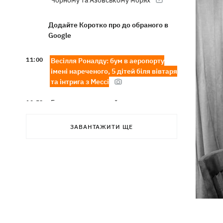
Чорному та Азовському морях
Додайте Коротко про до обраного в
Google
11:00
Весілля Роналду: бум в аеропорту
імені нареченого, 5 дітей біля вівтаря
та інтрига з Мессі
Енергосистема пройшла рекордну
10:58
серпневу спеку без відключень, -
Шмигаль
ЗАВАНТАЖИТИ ЩЕ
Жодної збитої ракети - вночі Росія
10:05
атакувала балістикою та понад 150
БпЛА
Фронтмен гурту «Ногу свело!» Макс
09:17
Покровський пояснив, навіщо приїхав
в Україну