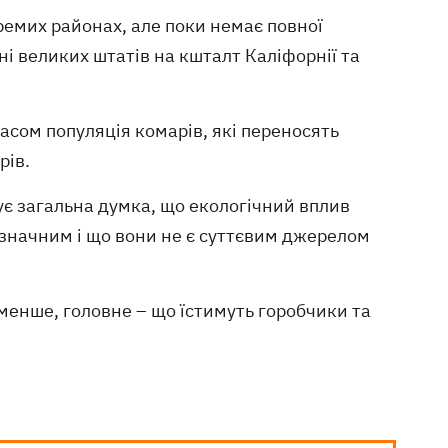
ремих районах, але поки немає повної
ні великих штатів на кшталт Каліфорнії та
часом популяція комарів, які переносять
рів.
нує загальна думка, що екологічний вплив
езначним і що вони не є суттєвим джерелом
 менше, головне – що їстимуть горобчики та