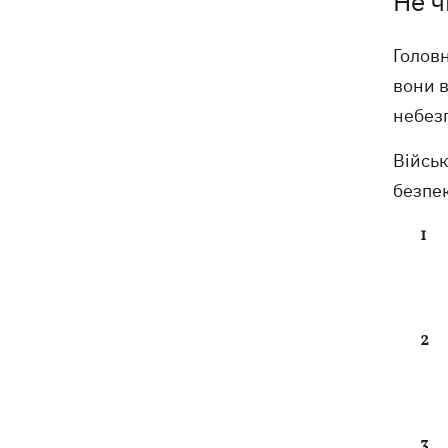
Не ч
Головн
вони 
небез
Війсь
безпе