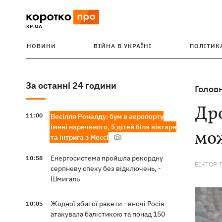
НОВИНИ
ВІЙНА В УКРАЇНІ
ПОЛІТИК
За останні 24 години
Голов
Дро
11:00
Весілля Роналду: бум в аеропорту
імені нареченого, 5 дітей біля вівтаря
мож
та інтрига з Мессі
Енергосистема пройшла рекордну
10:58
ВІКТОР 
серпневу спеку без відключень, -
Шмигаль
Жодної збитої ракети - вночі Росія
10:05
атакувала балістикою та понад 150