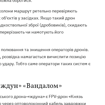
можна боротися.
 колони маршрут ретельно перевіряють
об'єктів у засідках. Якщо такий дрон
адкоствольної зброї (дробовиків), скидають
 перерізають чи намотують його
е полювання та знищення операторів дронів.
я, розвідка намагається вичислити позицію
о удару. Тобто саме оператори таких систем є
-«ждун» «Вандалом»
ського дрона-«ждуна» є FPV-дрон «Князь
о через оптоволоконний кабель завдовжки