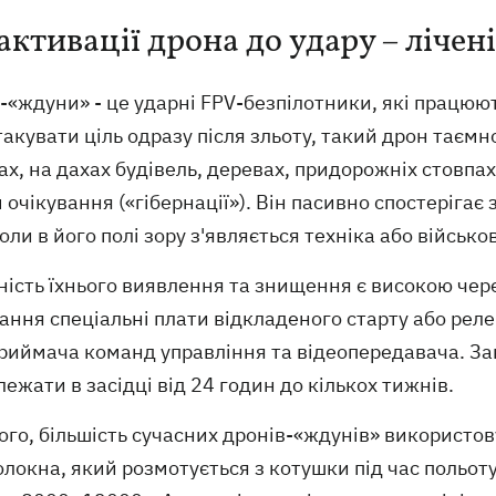
 активації дрона до удару – лічен
«ждуни» - це ударні FPV-безпілотники, які працюют
акувати ціль одразу після зльоту, такий дрон таєм
ах, на дахах будівель, деревах, придорожніх стовпах
очікування («гібернації»). Він пасивно спостерігає 
коли в його полі зору з'являється техніка або військов
ість їхнього виявлення та знищення є високою чере
ання спеціальні плати відкладеного старту або рел
приймача команд управління та відеопередавача. 
ежати в засідці від 24 годин до кількох тижнів.
ого, більшість сучасних дронів-«ждунів» використо
локна, який розмотується з котушки під час польот