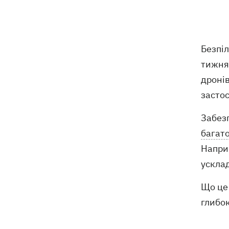
Внаслідок нічної атаки на Київщині
07:27
загинуло четверо людей, серед них –
дитина (ОНОВЛЕНО)
Безпіл
тижням
8 серпня – яке сьогодні церковне
05:30
свято, Росія напала на Грузію, що
дронів
сьогодні не можна робити
засто
7 серпня
Забез
багат
Суспільно відреагувало на лист Олі
21:47
Наприк
Полякової із закликами змінити
правила Нацвідбору
ускла
У Львові виставили обгорілі
Що це 
21:20
екземпляри книг зі знищеного складу
глибок
у Харкові