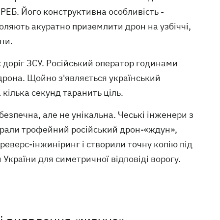
о РЕБ. Його конструктивна особливість -
воляють акуратно приземлити дрон на узбіччі,
ни.
 доріг ЗСУ. Російський оператор годинами
дрона. Щойно з'являється український
 кілька секунд таранить ціль.
безпечна, але не унікальна. Чеські інженери з
зібрали трофейний російський дрон-«ждун»,
реверс-інжиніринг і створили точну копію під
України для симетричної відповіді ворогу.