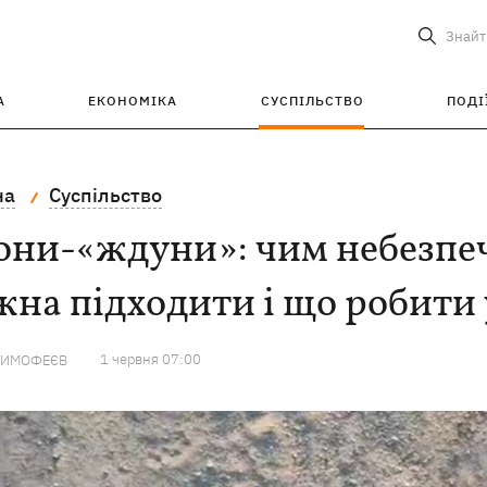
Знайт
А
ЕКОНОМІКА
СУСПІЛЬСТВО
ПОДІ
на
Суспільство
ни-«ждуни»: чим небезпечн
на підходити і що робити 
1 червня 07:00
ТИМОФЕЄВ