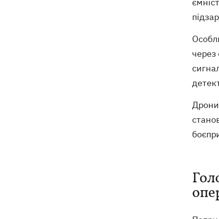
ємніс
підза
Особли
через
сигнал
детект
Дрони-
станов
боєпри
Гол
опе