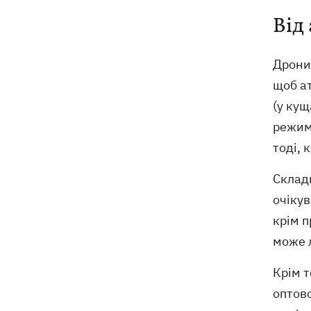
Собаку, якого співробітники Нової
21:02
Від
пошти вигнали на спеку, знайшли - пса
нагодували та забрали додому
Дрони-
щоб ат
(у кущ
режим 
тоді, 
Складн
очікув
крім 
може л
Крім т
оптово