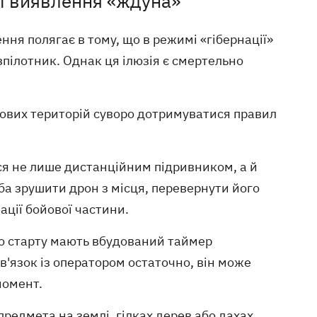
азі виявлення «ждуна»
ня полягає в тому, що в режимі «гібернації»
пілотник. Однак ця ілюзія є смертельно
ових територій суворо дотримуватися правил
я не лише дистанційним підривником, а й
ба зрушити дрон з місця, перевернути його
ації бойової частини.
го старту мають вбудований таймер
'язок із оператором остаточно, він може
момент.
предмета на землі, гілках дерев або дахах