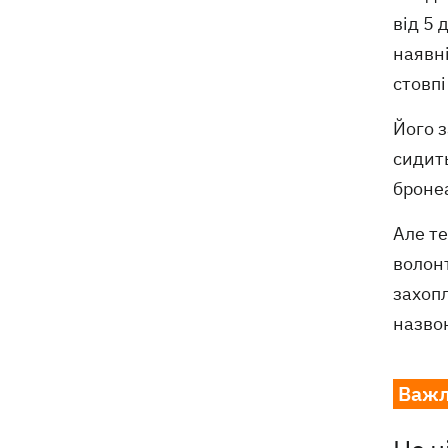
від 5 
наявні
стовпі
Його 
сидит
бронеа
Але те
волонт
захопл
назво
Важл