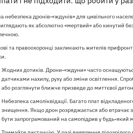
іпати і не підходити: що робити у р
а небезпека дронів-«ждунів» для цивільного населен
виглядають як абсолютно «мертвий» або кинутий без
печною.
кові та правоохоронці закликають жителів прифронт
ки.
Жодних дотиків. Дрони-«ждуни» часто оснащуютьс
датчиками нахилу, руху або зміни освітлення. Спро
або розглянути ближче призведе до миттєвої детон
Небезпека самоліквідації. Багато плат відкладено
знищення. Якщо дрон розряджається або втрачає зв
бути запрограмований на самопідрив у будь-який 
Тримайте дистанцію. У разі виявлення підозрілого 