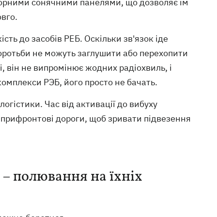
юрними сонячними панелями, що дозволяє їм
вго.
сть до засобів РЕБ. Оскільки зв'язок іде
оротьби не можуть заглушити або перехопити
і, він не випромінює жодних радіохвиль, і
комплекси РЭБ, його просто не бачать.
гістики. Час від активації до вибуху
а прифронтові дороги, щоб зривати підвезення
– полювання на їхніх