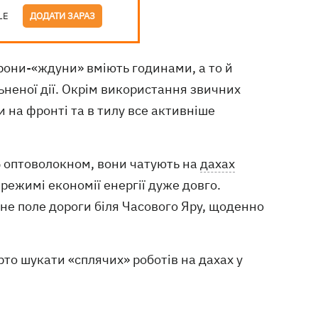
LE
ДОДАТИ ЗАРАЗ
рони-«ждуни» вміють годинами, а то й
ьненої дії. Окрім використання звичних
и на фронті та в тилу все активніше
Б оптоволокном, вони чатують на
дахах
режимі економії енергії дуже довго.
не поле дороги біля Часового Яру, щоденно
арто шукати «сплячих» роботів на дахах у