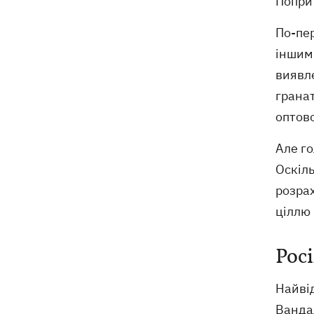
Попри
По-пе
іншими
виявле
грана
оптов
Але го
Оскіль
розрах
ціллю
Рос
Найві
Ванда