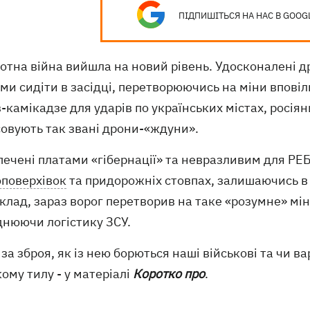
ПІДПИШІТЬСЯ НА НАС В GOOG
отна війна вийшла на новий рівень. Удосконалені д
и сидіти в засідці, перетворюючись на міни вповіл
-камікадзе для ударів по українських містах, росіян
совують так звані дрони-«ждуни».
печені платами «гібернації» та невразливим для РЕ
оповерхівок
та придорожніх стовпах, залишаючись в 
лад, зараз ворог перетворив на таке «розумне» мін
днюючи логістику ЗСУ.
за зброя, як із нею борються наші військові та чи в
ому тилу - у матеріалі
Коротко про
.