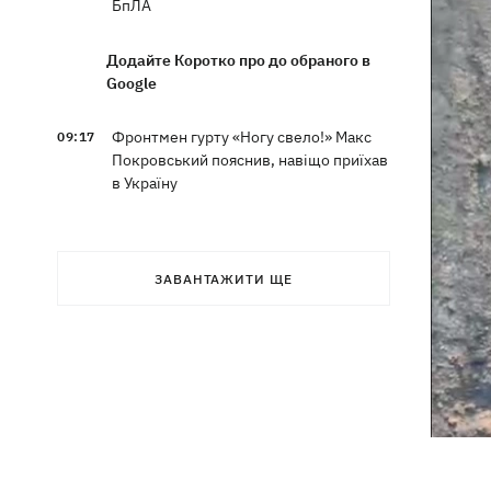
БпЛА
Додайте Коротко про до обраного в
Google
Фронтмен гурту «Ногу свело!» Макс
09:17
Покровський пояснив, навіщо приїхав
в Україну
Дороги у Буковелі перетворилися на
08:51
гірські ріки – потужний грозовий
ЗАВАНТАЖИТИ ЩЕ
буревій накоїв лиха на Франківщині
08:00
Прожитковий мінімум: як
вираховують рівень «нормального
життя» в Україні та світі
У центрі Львова сталася масова бійка,
07:47
є поранені, - соцмережі