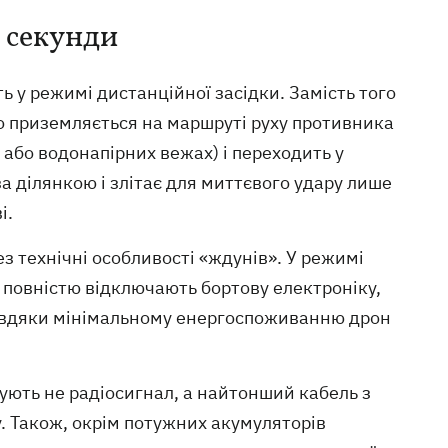
і секунди
ь у режимі дистанційної засідки. Замість того
но приземляється на маршруті руху противника
 або водонапірних вежах) і переходить у
за ділянкою і злітає для миттєвого удару лише
і.
з технічні особливості «ждунів». У режимі
е повністю відключають бортову електроніку,
Завдяки мінімальному енергоспоживанню дрон
вують не радіосигнал, а найтонший кабель з
у. Також, окрім потужних акумуляторів