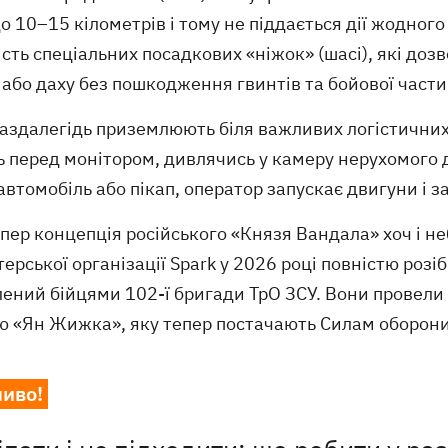
до 10–15 кілометрів і тому не піддається дії жодног
сть спеціальних посадкових «ніжок» (шасі), які доз
 або даху без пошкодження гвинтів та бойової части
заздалегідь приземлюють біля важливих логістичних
ь перед монітором, дивлячись у камеру нерухомого 
втомобіль або пікап, оператор запускає двигуни і за
пер концепція російського «Князя Вандала» хоч і не
ерської організації Spark у 2026 році повністю ро
ений бійцями 102-ї бригади ТрО ЗСУ. Вони провели 
ю «Ян Жижка», яку тепер постачають Силам оборони 
иво!