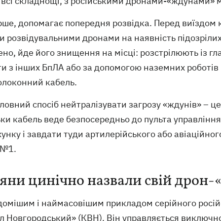
 всі складнощі, з російськими дронами-«ждунами» 
рше, допомагає попередня розвідка. Перед виїздом
 розвідувальними дронами на наявність підозрілих 
но, йде його знищення на місці: розстрілюють із гл
ти з інших БпЛА або за допомогою наземних роботів
олоконний кабель.
ловний спосіб нейтралізувати загрозу «ждунів» – ц
ки кабель веде безпосередньо до пульта управлінн
унку і завдати туди артилерійського або авіаційног
 №1.
іяни цинічно назвали свій дрон
домішим і наймасовішим прикладом серійного росій
л Новгородський» (КВН). Він управляється виключн