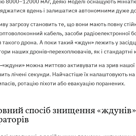
тю 8000–12000 мАг, деякі моделі оснащують мініат
ряджатися вдень і залишатися автономними дуже до
ву загрозу становить те, що вони мають повну стійкі
 оптоволоконний кабель, засоби радіоелектронної б
 такого дрона. А поки такий «ждун» лежить у засідц
ори наших дронів-перехоплювачів, як і стандартні 
«ждуни» можна миттєво активувати на зрив нашої ло
ить лічені секунди. Найчастіше їх налаштовують н
пасів, ротацію піхоти або евакуацію поранених.
овний спосіб знищення «ждунів» 
раторів