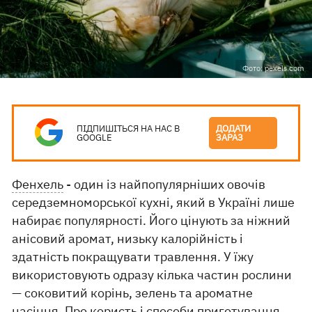
Фото: pexels.com
ПІДПИШІТЬСЯ НА НАС В
ДОДАТИ
GOOGLE
ЗАРАЗ
Фенхель
- один із найпопулярніших овочів
середземноморської кухні, який в Україні лише
набирає популярності. Його цінують за ніжний
анісовий аромат, низьку калорійність і
здатність покращувати травлення. У їжу
використовують одразу кілька частин рослини
— соковитий корінь, зелень та ароматне
насіння. Про користь і способи приготування