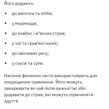
Його додають:
до випічки та хліба;
у маринади;
до ковбас і м’ясних страв;
у чаї та трав’яні напої;
до овочевих рагу;
у соуси та супи.
Насіння фенхелю часто використовують для
покращення травлення. Його можуть
заварювати як чай після важкої їжі або
додавати до страв, які можуть спричиняти
здуття.