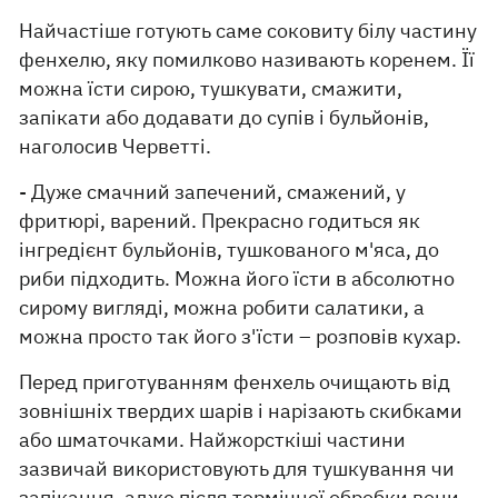
Найчастіше готують саме соковиту білу частину
фенхелю, яку помилково називають коренем. Її
можна їсти сирою, тушкувати, смажити,
запікати або додавати до супів і бульйонів,
наголосив Черветті.
- Дуже смачний запечений, смажений, у
фритюрі, варений. Прекрасно годиться як
інгредієнт бульйонів, тушкованого м'яса, до
риби підходить. Можна його їсти в абсолютно
сирому вигляді, можна робити салатики, а
можна просто так його з'їсти – розповів кухар.
Перед приготуванням фенхель очищають від
зовнішніх твердих шарів і нарізають скибками
або шматочками. Найжорсткіші частини
зазвичай використовують для тушкування чи
запікання, адже після термічної обробки вони