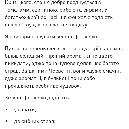
Крім цього, спеція добре поєднується з
томатами, свининою, рибою та сирами. У
багатьох країнах насіння фенхелю подають
після обіду для освіження подиху.
Як використовувати зелень фенхелю
Пухнаста зелень фенхелю нагадує кріп, але має
більш солодкий і пряний аромат. Її не варто
викидати, адже вона чудово доповнює багато
страв. За даними Черветті, вони «дуже смачні,
дуже ароматні, в бульйоні вони себе
проявляють особливо чудово».
Зелень фенхелю додають:
у салати;
до рибних страв;