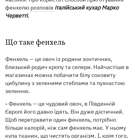
фенхелю
розповів
італійський кухар Марко
Черветті.
Що таке фенхель
Фенхель — це овоч із родини зонтичних,
близький родич кропу та селери. Найчастіше в
магазинах можна побачити білу соковиту
цибулину з зеленими стеблами та пухнастою
зеленню.
- Фенхель — це чудовий овоч, в Південній
Європі його давно їдять. Він дуже дієтичний.
Щоб перетравити один фенхель, потрібно
більше калорій, ніж сам фенхель має. У ньому
купа тканин, що чистять організм. І, крім того,