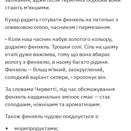
стають м’якшими.
Кухар радить готувати фенхель на пательні з
оливковою олією, часником і пармезаном.
- Коли наш часник набув золотого кольору,
додаємо фенхель. Трошки солі. Сіль на цьому
етапі дуже важлива, тому що вона вбирає
вологу з фенхелю, в ньому багато рідини.
Фенхель — більш м'який, заокруглений,
солодкий варіант селери, - пропонує він.
За словами Черветті, під час обсмажування
фенхель кардинально змінює смак — стає
солодшим, ніжнішим та ароматнішим.
Також фенхель чудово поєднується з:
морепродуктами;