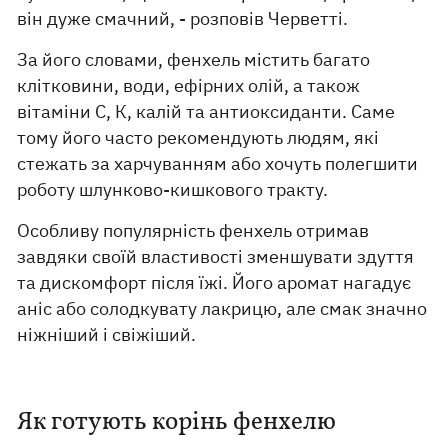
він дуже смачний, - розповів Черветті.
За його словами, фенхель містить багато
клітковини, води, ефірних олій, а також
вітаміни С, К, калій та антиоксиданти. Саме
тому його часто рекомендують людям, які
стежать за харчуванням або хочуть полегшити
роботу шлунково-кишкового тракту.
Особливу популярність фенхель отримав
завдяки своїй властивості зменшувати здуття
та дискомфорт після їжі. Його аромат нагадує
аніс або солодкувату лакрицю, але смак значно
ніжніший і свіжіший.
Як готують корінь фенхелю