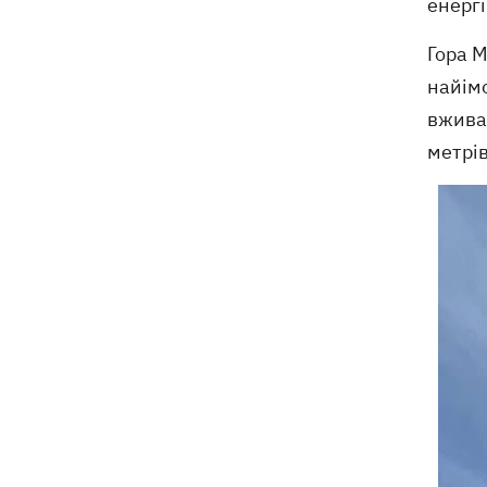
енергі
Гора 
найім
вживає
метрів