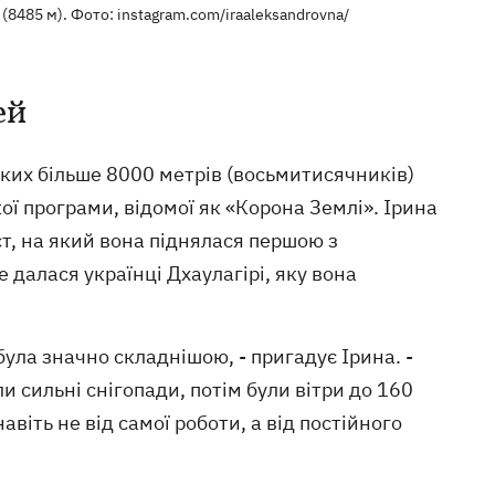
 (8485 м). Фото: instagram.com/iraaleksandrovna/
ей
яких більше 8000 метрів (восьмитисячників)
ої програми, відомої як «Корона Землі». Ірина
ст, на який вона піднялася першою з
е далася українці Дхаулагірі, яку вона
була значно складнішою, - пригадує Ірина. -
и сильні снігопади, потім були вітри до 160
віть не від самої роботи, а від постійного