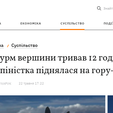
Знайт
А
ЕКОНОМІКА
СУСПІЛЬСТВО
ПОДІ
на
Суспільство
рм вершини тривав 12 год
піністка піднялася на гору
22 травня 17:22
УХАРУК