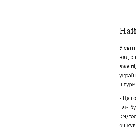
Най
У світ
над рі
вже пі
україн
штурм
- Ця г
Там бу
км/год
очіку