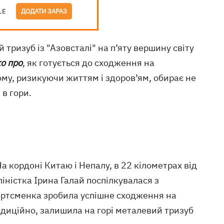
LE
ДОДАТИ ЗАРАЗ
тризуб із "Азовсталі" на п’яту вершину світу
о про
, як готується до сходження на
му, ризикуючи життям і здоров’ям, обирає не
в гори.
На кордоні Китаю і Непалу, в 22 кілометрах від
піністка Ірина Галай поспілкувалася з
портсменка зробила успішне сходження на
радиційно, залишила на горі металевий тризуб