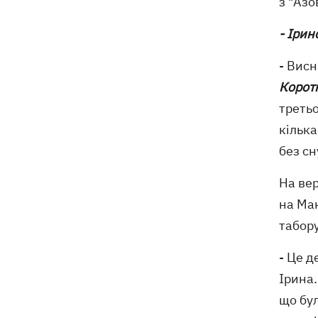
з "Азо
дитина (ОНОВЛЕНО)
- Ірин
- Вис
Корот
третьо
кілька
без с
На ве
на Ма
табору
- Це д
Ірина.
що бул