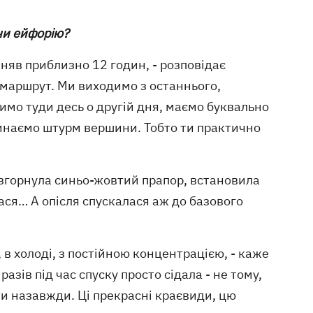
 чи ейфорію?
яв приблизно 12 годин, - розповідає
 маршрут. Ми виходимо з останнього,
имо туди десь о другій дня, маємо буквально
чинаємо штурм вершини. Тобто ти практично
озгорнула синьо-жовтий прапор, встановила
ся… А опісля спускалася аж до базового
 в холоді, з постійною концентрацією, - каже
азів під час спуску просто сідала - не тому,
ти назавжди. Ці прекрасні краєвиди, цю