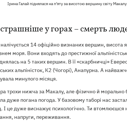
Ірина Галай піднялася на п’яту за висотою вершину світу Макалу
страшніше у горах – смерть люд
і налічується 14 офіційно визнаних вершин, висота 
внем моря. Вони входять до престижної альпіністськ
днялась на 5 таких вершин. В її «скарбничці» Евере
ських альпіністок, К2 (Чогорі), Анапурна. А найважч
увала минулого місяця.
ора трохи нижча за Макалу, але фізично й морально 
ла дуже погана погода. У базовому таборі нас застал
. І це дуже виснажує психологічно. Ти втомлюєшся на
вання, напруги, переживання.