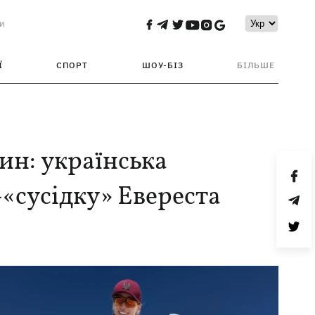
и
Ї
СПОРТ
ШОУ-БІЗ
БІЛЬШЕ
ин: українська
-«сусідку» Евереста