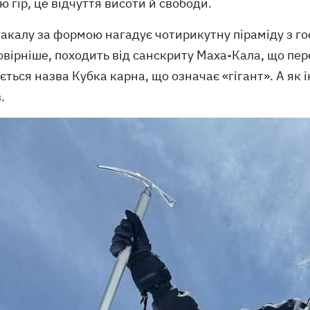
ю гір, це відчуття висоти й свободи.
Макалу за формою нагадує чотирикутну піраміду з г
овірніше, походить від санскриту Маха-Кала, що пе
ться назва Кубка карна, що означає «гігант». А як
.