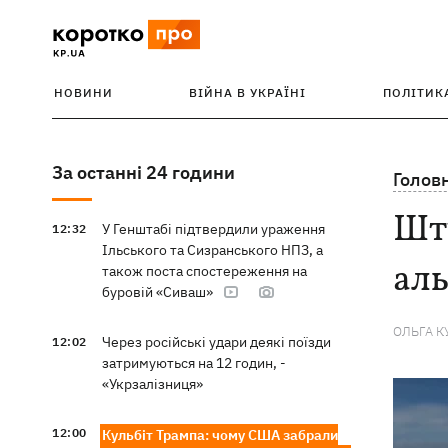
НОВИНИ
ВІЙНА В УКРАЇНІ
ПОЛІТИК
За останні 24 години
Голов
Шту
У Генштабі підтвердили ураження
12:32
Ільського та Сизранського НПЗ, а
аль
також поста спостереження на
буровій «Сиваш»
ОЛЬГА К
Через російські удари деякі поїзди
12:02
затримуються на 12 годин, -
«Укрзалізниця»
12:00
Кульбіт Трампа: чому США забрали