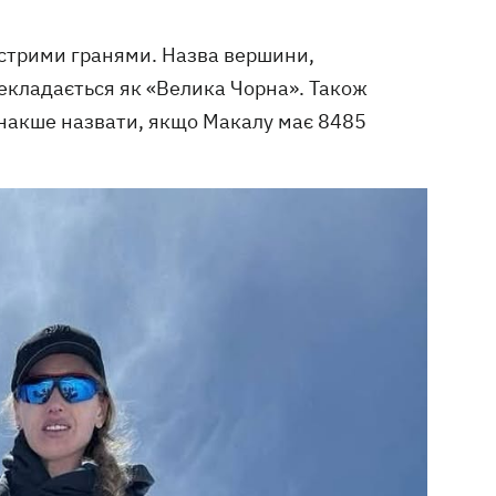
острими гранями. Назва вершини,
рекладається як «Велика Чорна». Також
 інакше назвати, якщо Макалу має 8485