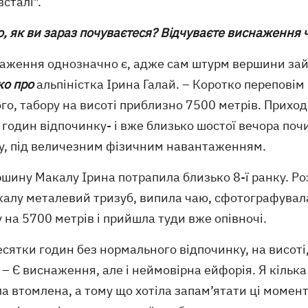
всталі".
о, як ви зараз почуваєтеся? Відчуваєте виснаження
наження однозначно є, адже сам штурм вершини зайн
ко про
альпіністка Ірина Галай. – Коротко переповім
го, табору на висоті приблизно 7500 метрів. Приход
 годин відпочинку- і вже близько шостої вечора по
ну, під величезним фізичним навантаженням.
ршину Макалу Ірина потрапила близько 8-ї ранку. Р
калу металевий тризуб, випила чаю, сфотографувала
 на 5700 метрів і прийшла туди вже опівночі.
есятки годин без нормального відпочинку, на висоті,
 – Є виснаження, але і неймовірна ейфорія. Я кілька р
а втомлена, а тому що хотіла запам’ятати ці момен