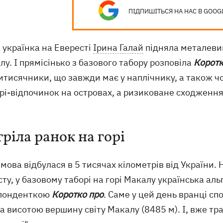
ПІДПИШІТЬСЯ НА НАС В GOOG
 українка на Евересті
Ірина Галай
підняла металевий 
лу. І прямісінько з базового табору розповіла
Коротк
тисячники, що завжди має у наплічнику, а також чо
і-відпочинок на островах, а ризиковане сходження 
тріла ранок на горі
мова відбулася в 5 тисячах кілометрів від України. 
ту, у базовому таборі на горі Макалу українська аль
понденткою
Коротко про
. Саме у цей день вранці с
за висотою вершину світу Макалу (8485 м). І, вже т