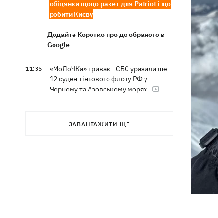
обіцянки щодо ракет для Patriot і що
робити Києву
Додайте Коротко про до обраного в
Google
«МоЛоЧКа» триває - СБС уразили ще
11:35
12 суден тіньового флоту РФ у
Чорному та Азовському морях
11:00
Весілля Роналду: бум в аеропорту
імені нареченого, 5 дітей біля вівтаря
ЗАВАНТАЖИТИ ЩЕ
та інтрига з Мессі
Енергосистема пройшла рекордну
10:58
серпневу спеку без відключень, -
Шмигаль
Жодної збитої ракети - вночі Росія
10:05
атакувала балістикою та понад 150