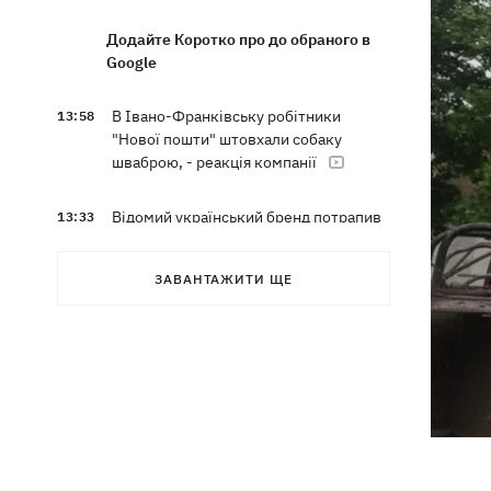
Додайте Коротко про до обраного в
Google
В Івано-Франківську робітники
13:58
"Нової пошти" штовхали собаку
шваброю, - реакція компанії
Відомий український бренд потрапив
13:33
у скандал через рекламу з
«малоросом» в новій колекції
ЗАВАНТАЖИТИ ЩЕ
Наталка Денисенко стала
13:30
співведучою "Холостяка"
Кількість жертв атаки на Київ 5
13:26
серпня зросла
На Миколаївщині під час купання у
12:54