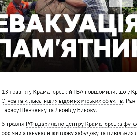
13 травня у Краматорській ГВА повідомили, що
у К
Стуса та кілька інших відомих міських об'єктів
. Ран
Тарасу Шевченку та Леоніду Бикову.
5 травня
РФ вдарила по центру Краматорська фуг
росіяни атакували житлову забудову та цивільних 