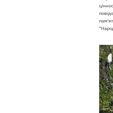
ціннос
повідо
пам’ят
"Народ