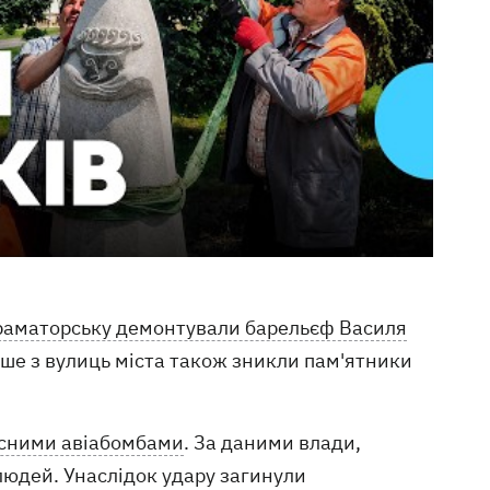
раматорську демонтували барельєф Василя
іше з вулиць міста також зникли пам'ятники
асними авіабомбами
. За даними влади,
людей. Унаслідок удару загинули