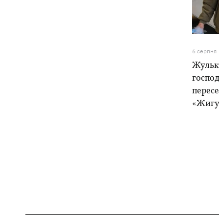
6 серпня
Жулька
господ
пересе
«Жигу