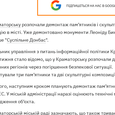
ПІДПИШІТЬСЯ НА НАС В GOOG
маторську
розпочали демонтаж пам’ятників і скульп
ію в місті. Уже демонтовано монументи Леоніду Бик
е "
Суспільне Донбас
".
ьник управління з питань інформаційної політики К
тижня стало відомо, що у Краматорську розпочали 
них регіонів через погіршення безпекової ситуації
ували три пам’ятники та дві скульптурні композиці
ого, наступним кроком планують демонтаж пам’ятно
С. У міській адміністрації наразі оцінюють технічн
дження об’єкта.
аторській міській раді
зазначають
, що також трива