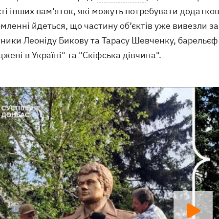
ті інших пам’яток, які можуть потребувати додатков
мленні йдеться, що частину об’єктів уже вивезли за
ники Леоніду Бикову та Тарасу Шевченку, барельєф 
жені в Україні" та "Скіфська дівчина".