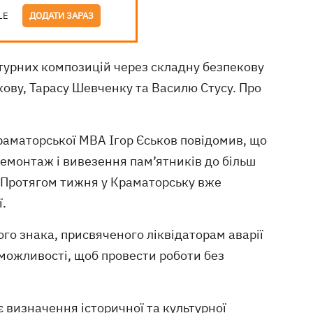
LE
ДОДАТИ ЗАРАЗ
турних композицій через складну безпекову
ову, Тарасу Шевченку та Василю Стусу. Про
раматорської МВА Ігор Єськов повідомив, що
демонтаж і вивезення пам’ятників до більш
. Протягом тижня у Краматорську вже
ї.
го знака, присвяченого ліквідаторам аварії
і можливості, щоб провести роботи без
є визначення історичної та культурної