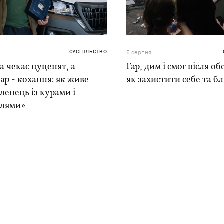
СУСПІЛЬСТВО
5 серпня
 чекає цуценят, а
Гар, дим і смог після обс
ар - кохання: як живе
як захистити себе та б
ленець із курами і
лями»