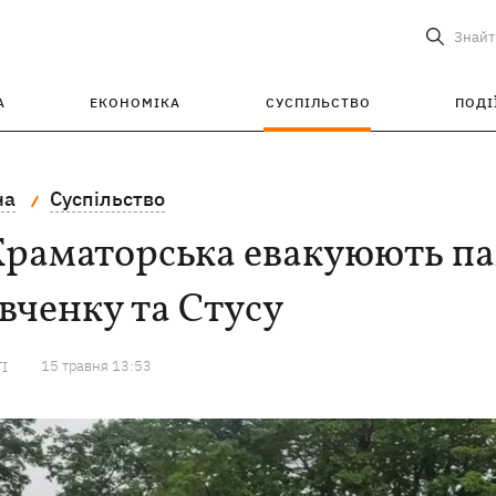
Знайт
А
ЕКОНОМІКА
СУСПІЛЬСТВО
ПОДІ
на
Суспільство
Краматорська евакуюють па
ченку та Стусу
15 травня 13:53
ТІ