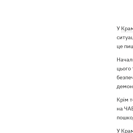
морі підірвався 45-річний чоловік
Росіяни вводять у оману власне
12:49
керівництво - речник Об’єднаних сил
У
Кра
спростував заяви про Білий Колодязь
ситуац
Наталя Могилевська вперше стане
12:47
це пиш
тренеркою дорослого "Голосу"
Начал
Україна успішно протестувала власну
12:18
цього 
балістику – експерт розповів, про яку
безпеч
саме ракету йдеться
демонт
Василь Іванчук першим серед
11:50
українців за часів Незалежності
Крім т
увійде до Зали слави шахів
на ЧАЕ
пошко
У Крам