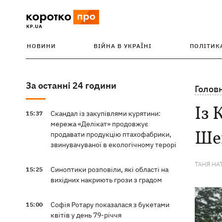
НОВИНИ
ВІЙНА В УКРАЇНІ
ПОЛІТИК
За останні 24 години
Голов
Із 
Скандал із закупівлями курятини:
15:37
мережа «Делікат» продовжує
Шев
продавати продукцію птахофабрики,
звинувачуваної в екологічному терорі
ТАНЯ НА
Синоптики розповіли, які області на
15:25
вихідних накриють грози з градом
Софія Ротару показалася з букетами
15:00
квітів у день 79-річчя