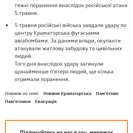
тяжкі поранення внаслідок російської атаки
5 травня.
5 травня російські війська завдали
удару по
центру Краматорська фугасними
авіабомбами
. За даними влади, окупанти
атакували житлову забудову та цивільних
людей.
Того дня внаслідок удару загинули
щонайменше п'ятеро людей, ще кілька
отримали поранення.
Новини по темі:
Новини Краматорська
Пам'ятник
Пам'ятники
Евакуація
Підписуйтесь на нас в соц. мережах