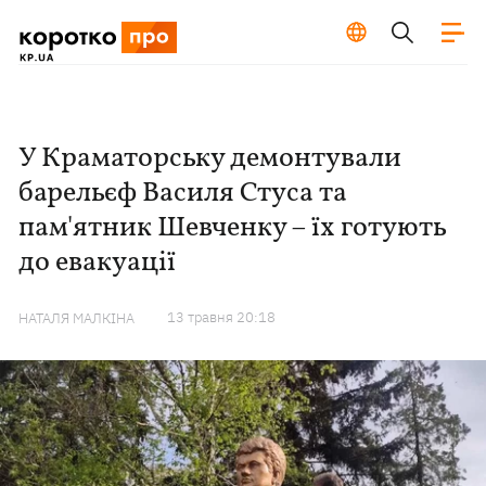
У Краматорську демонтували
барельєф Василя Стуса та
пам'ятник Шевченку – їх готують
до евакуації
13 травня 20:18
НАТАЛЯ МАЛКІНА