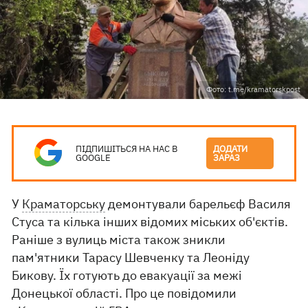
Фото: t.me/kramatorskpost
ПІДПИШІТЬСЯ НА НАС В
ДОДАТИ
GOOGLE
ЗАРАЗ
У
Краматорську
демонтували барельєф Василя
Стуса та кілька інших відомих міських об'єктів.
Раніше з вулиць міста також зникли
пам'ятники Тарасу Шевченку та Леоніду
Бикову. Їх готують до евакуації за межі
Донецької області. Про це повідомили