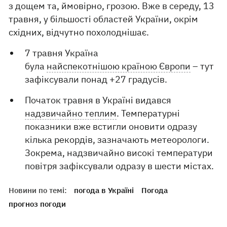
з дощем та, ймовірно, грозою. Вже в середу, 13
травня, у більшості областей України, окрім
східних, відчутно похолоднішає.
7 травня Україна
була
найспекотнішою країною Європи
– тут
зафіксували понад +27 градусів.
Початок травня в Україні видався
надзвичайно теплим
. Температурні
показники вже встигли оновити одразу
кілька рекордів, зазначають метеорологи.
Зокрема, надзвичайно високі температури
повітря зафіксували одразу в шести містах.
Новини по темі:
погода в Україні
Погода
прогноз погоди