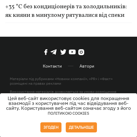
+35 °C без кондиціонерів та холодильників:
як кияни в минулому рятувалися від спеки
Контакти
Автори
Матеріали під рубриками «Новини компанії», «PR» і «Факт»
розміщені на правах реклами
Використання матеріалів дозволяється за умови розміщення
активного гіперпосилання на KP.UA в першому абзаці.
Цей веб-сайт використовує cookies для покращення
взаємодії з користувачем під час відвідування веб-
© ТОВ «ЮЛАВ МЕДІА» 2026. Всі права захищені.
сайту. Користування веб-сайтом означає згоду з його
ПОЛІТИКОЮ COOKIES
Дизайн
ЗГОДЕН
ДЕТАЛЬНІШЕ