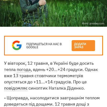
Фото: pixabay.com
ПІДПИШІТЬСЯ НА НАС В
ДОДАТИ
GOOGLE
ЗАРАЗ
У вівторок, 12 травня, в Україні буде досить
тепла
погода
, вдень +20...+24 градуси. Однак
вже 13 травня стовпчики термометрів
опустяться до +11...+14 градусів. Про це
повідомляє
синоптик Наталка Діденко.
- Щоправда, насолодитися завтрашнім теплом
доведеться під дощами. 12 травня дощі з