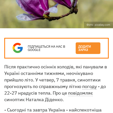
Фото: pixabay.com
ПІДПИШІТЬСЯ НА НАС В
ДОДАТИ
GOOGLE
ЗАРАЗ
Після практично осінніх холодів, які панували в
Україні останніми тижнями, неочікувано
прийшло літо. У четвер, 7 травня, синоптики
прогнозують по справжньому літню
погоду
- до
22-27 нрадусів тепла. Про це
повідомляє
синоптик Наталка Діденко.
- Сьогодні та завтра Україна - найспекотніша