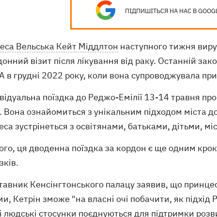
ПІДПИШІТЬСЯ НА НАС В GOOG
еса Вельська Кейт Міддлтон
наступного тижня вируш
онний візит після лікування від раку. Останній зак
 в грудні 2022 року, коли вона супроводжувала при
ивідуальна поїздка до Реджо-Емілії 13-14 травня про
. Вона ознайомиться з унікальним підходом міста до 
са зустрінеться з освітянами, батьками, дітьми, 
ого, ця дводенна поїздка за кордон є ще одним крок
зків.
авник Кенсінгтонського палацу заявив, що принцеса
и, Кетрін зможе "на власні очі побачити, як підхід
і людські стосунки поєднуються для підтримки розви