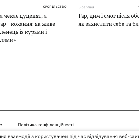
СУСПІЛЬСТВО
5 серпня
 чекає цуценят, а
Гар, дим і смог після обс
ар - кохання: як живе
як захистити себе та б
ленець із курами і
лями»
ем
Політика конфіденційності
я взаємодії з користувачем під час відвідування веб-сай
і на правах реклами