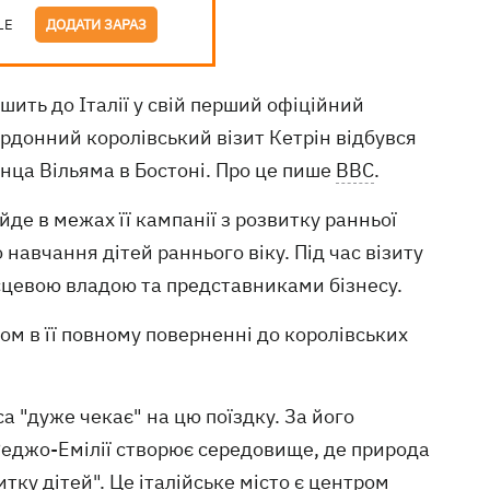
LE
ДОДАТИ ЗАРАЗ
ить до Італії у свій перший офіційний
ордонний королівський візит Кетрін відбувся
нца Вільяма в Бостоні. Про це пише
BBC
.
йде в межах її кампанії з розвитку ранньої
навчання дітей раннього віку. Під час візиту
місцевою владою та представниками бізнесу.
ом в її повному поверненні до королівських
 "дуже чекає" на цю поїздку. За його
 Реджо-Емілії створює середовище, де природа
тку дітей". Це італійське місто є центром