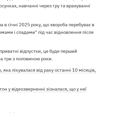
осунках, навчанні через гру та врахуванні
 в січні 2025 року, що хвороба перебуває в
йомами і спадами" під час відновлення після
 приватні відпустки, це буде перший
а три з половиною роки.
яка лікувалася від раку останні 10 місяців,
он у відеозверненні зізналася, що у неї