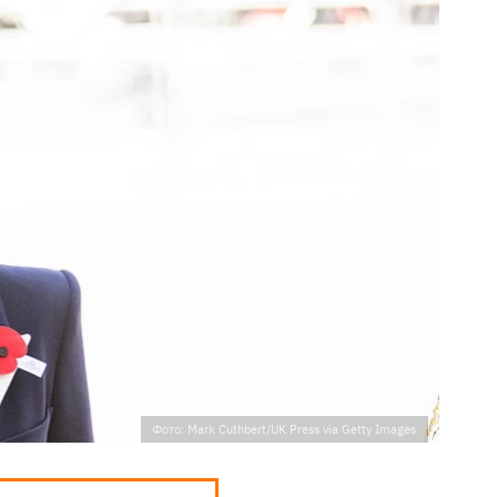
Фото: Mark Cuthbert/UK Press via Getty Images