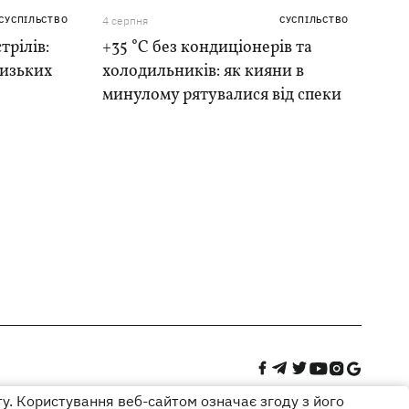
СУСПІЛЬСТВО
4 серпня
СУСПІЛЬСТВО
трілів:
+35 °C без кондиціонерів та
лизьких
холодильників: як кияни в
минулому рятувалися від спеки
ту. Користування веб-сайтом означає згоду з його