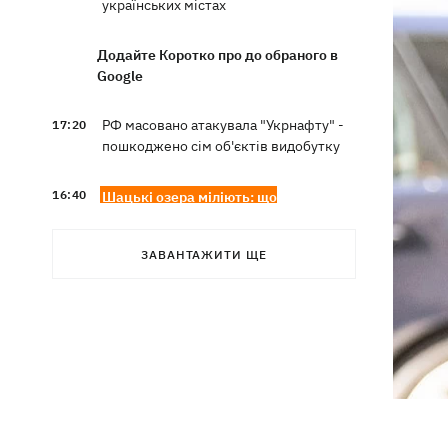
українських містах
Додайте Коротко про до обраного в
Google
РФ масовано атакувала "Укрнафту" -
17:20
пошкоджено сім об'єктів видобутку
16:40
Шацькі озера міліють: що
відбувається і чи винні у цьому поля
лохини
ЗАВАНТАЖИТИ ЩЕ
Суперечка в маршрутці переросла в
16:20
бійку в аптеці - поліцейські у Львові
розслідують інцидент
Помер автор пісень Мадонни й
16:13
трикратний лауреат Grammy Вільям
Орбіт