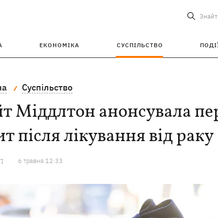
Знайт
А
ЕКОНОМІКА
СУСПІЛЬСТВО
ПОДІ
на
Суспільство
йт Міддлтон анонсувала п
ит після лікування від раку
6 травня 12:33
ТІ