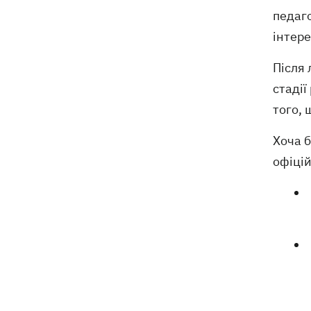
педаго
інтере
Після 
стадії
того, 
Хоча б
офіці