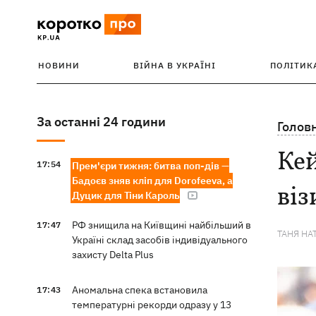
НОВИНИ
ВІЙНА В УКРАЇНІ
ПОЛІТИК
За останні 24 години
Голов
Ке
17:54
Прем'єри тижня: битва поп-дів —
Бадоєв зняв кліп для Dorofeeva, а
віз
Дуцик для Тіни Кароль
РФ знищила на Київщині найбільший в
17:47
ТАНЯ НА
Україні склад засобів індивідуального
захисту Delta Plus
Аномальна спека встановила
17:43
температурні рекорди одразу у 13