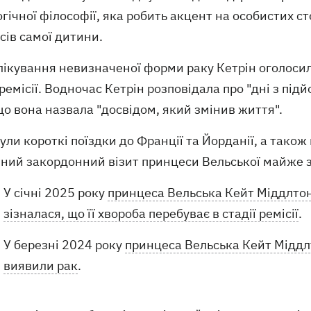
гічної філософії, яка робить акцент на особистих ст
сів самої дитини.
лікування невизначеної форми раку Кетрін оголосила
 ремісії. Водночас Кетрін розповідала про "дні з під
що вона назвала "досвідом, який змінив життя".
ули короткі поїздки до Франції та Йорданії, а також
йний закордонний візит принцеси Вельської майже з
У січні 2025 року
принцеса Вельська Кейт Міддлтон, 
зізналася, що її хвороба перебуває в стадії ремісії
.
У березні 2024 року
принцеса Вельська Кейт Міддлт
виявили рак
.