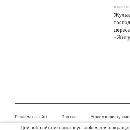
6 серпня
Жулька
господ
пересе
«Жигу
Реклама на сайті
Про нас
Угода з користувач
Цей веб-сайт використовує cookies для покращенн
Матеріали під рубриками «Новини компанії», «PR» і «Факт» розміщен