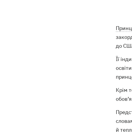
Росія вдарила по стадіону
15:41
"Чорноморець" в Одесі
Скандал із закупівлями курятини:
15:37
Принц
мережа «Делікат» продовжує
закорд
продавати продукцію птахофабрики,
звинувачуваної в екологічному терорі
до США
Її інд
Синоптики розповіли, які області на
15:25
вихідних накриють грози із градом
освіти
принце
Софія Ротару показалася з букетами
15:00
квітів у день 79-річчя
Крім т
обов’я
В Івано-Франківську робітники
13:58
"Нової пошти" штовхали собаку
Предст
шваброю, - реакція компанії
словам
й тепл