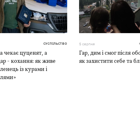
СУСПІЛЬСТВО
5 серпня
 чекає цуценят, а
Гар, дим і смог після обс
ар - кохання: як живе
як захистити себе та б
ленець із курами і
лями»