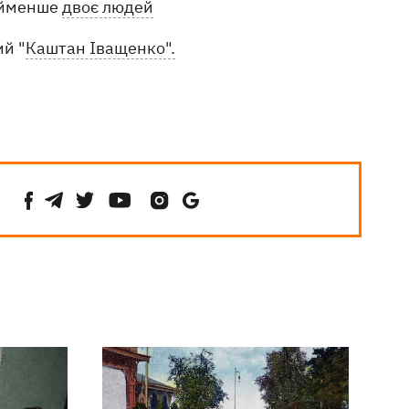
найменше
двоє людей
ий "
Каштан Іващенко".