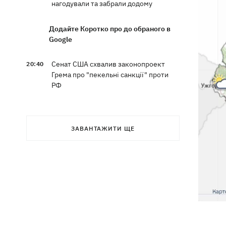
нагодували та забрали додому
Додайте Коротко про до обраного в
Google
Сенат США схвалив законопроект
20:40
Грема про "пекельні санкції" проти
РФ
Зеленський вперше прибув до Сербії
20:14
та розповів про цілі візиту
ЗАВАНТАЖИТИ ЩЕ
У Львові запровадили карантинні
20:04
обмеження через виявлення сказу в
кота
Україна та Польща завершили
19:49
ексгумацію жертв Волинської трагедії
у двох селах на Волині