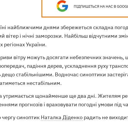
ПІДПИШІТЬСЯ НА НАС В GOOG
аїні найближчими днями збережеться складна пого
й вітер і нічні заморозки. Найбільш відчутними змі
х регіонах України.
ориви вітру можуть досягати небезпечних значень, 
опередач, падіння дерев, ускладнення руху транспо
ь дещо стабільнішими. Водночас синоптики застері
атиметься нестабільним.
а утримається щонайменше ще два дні. Жителям рег
ннями прогнозів і враховувати погодні умови під ч
ю чергу синоптик
Наталка Діденко
радить не виходит