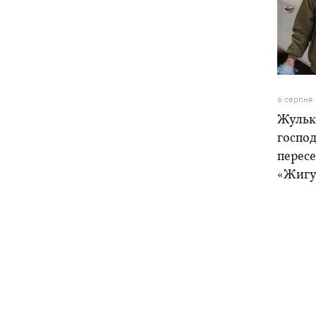
6 серпня
Жулька
господ
пересе
«Жигу