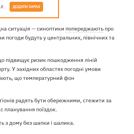
LE
ДОДАТИ ЗАРАЗ
дна ситуація — синоптики
попереджають
про
ни погоди будуть у центральних, північних та
що підвищує ризик пошкодження ліній
рту. У західних областях погодні умови
гають, що температурний фон
іонів радять бути обережними, стежити за
ас планування поїздок.
ь з дому без шапки і шалика.