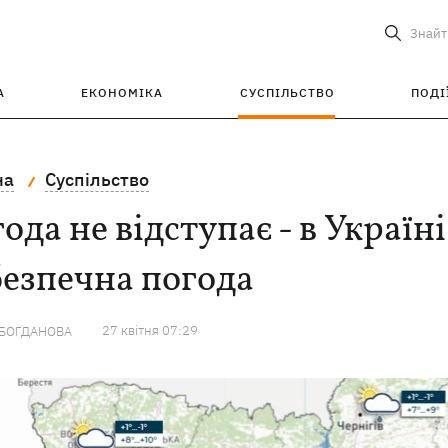
Знайт
А
ЕКОНОМІКА
СУСПІЛЬСТВО
ПОДІ
на
Суспільство
ода не відступає - в Україн
езпечна погода
27 квiтня 07:29
 БОГДАНОВА