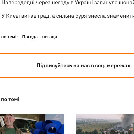
Напередодні через негоду в Україні загинуло що
У Києві випав град, а сильна буря знесла знаменит
по темі:
Погода
негода
Підписуйтесь на нас в соц. мережах
 по темі