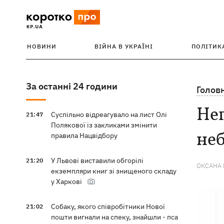
НОВИНИ
ВІЙНА В УКРАЇНІ
ПОЛІТИК
За останні 24 години
Голов
Нег
Суспільно відреагувало на лист Олі
21:47
Полякової із закликами змінити
неб
правила Нацвідбору
У Львові виставили обгорілі
21:20
ОКСАНА
екземпляри книг зі знищеного складу
у Харкові
Собаку, якого співробітники Нової
21:02
пошти вигнали на спеку, знайшли - пса