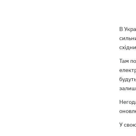
У Будапешті після обмілення Дунаю
19:16
підняли з дна мотоцикл вермахту та
останки двох солдатів
В Укр
19:00
Анекдоти та меми тижня: прильоти-
сильни
прильоти, ідіть на болота і
східни
український Джеймс Бонд з
кабачками
Там п
Тисяча незаконно списаних чоловіків
18:53
електр
- суд взяв під варту ексочільника
будут
Мукачівського ТЦК
залиш
Дрони ЗСУ вразили 10
18:48
Негод
електропідстанцій, 6 суден
"тіньового" флоту та базу ФСБ в
оновле
Криму
У сво
Навроцький у річницю свого
18:20