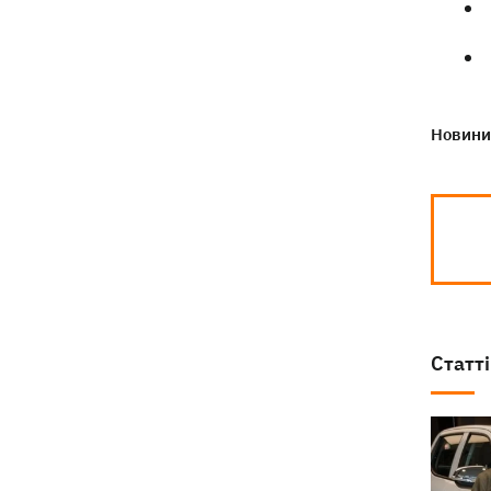
президентства пообіцяв підтримувати
Україну у боротьбі з РФ
Новини 
Статті