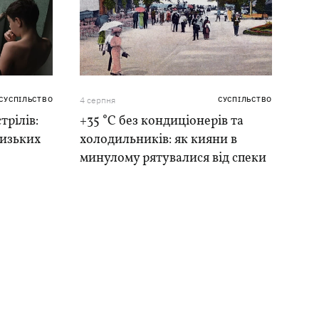
СУСПІЛЬСТВО
4 серпня
СУСПІЛЬСТВО
трілів:
+35 °C без кондиціонерів та
лизьких
холодильників: як кияни в
минулому рятувалися від спеки