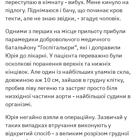
переступаю в кімнату - вибух. Мене кинуло на
підлогу. Піднімаюся і бачу, що починає кров
текти, але не знаю звідки, - згадує чоловік.
Одними з перших на місце прильоту прибули
парамедики добровольчого медичного
батальйону “Госпітальєри”, які і доправили
Юрія до лікарні. У пацієнта переважно були
осколкові поранення верхніх та нижніх
кінцівок. Але один із найбільших уламків скла,
довжиною аж 10 см, зайшов в грудну клітку,
пробив ліву легеню та застряг просто біля
низхідної частини аорти - найбільшої судини в
організмі.
Юрія негайно взяли в операційну. Зазвичай у
таких випадках втручання виконують у
відкритий спосіб - з великим розрізом грудної