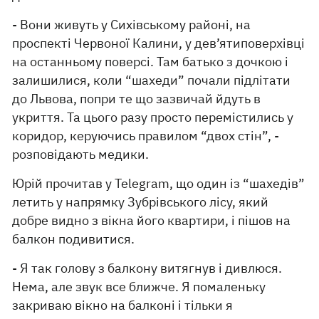
- Вони живуть у Сихівському районі, на
проспекті Червоної Калини, у дев’ятиповерхівці
на останньому поверсі. Там батько з дочкою і
залишилися, коли “шахеди” почали підлітати
до Львова, попри те що зазвичай йдуть в
укриття. Та цього разу просто перемістились у
коридор, керуючись правилом “двох стін”, -
розповідають медики.
Юрій прочитав у Telegram, що один із “шахедів”
летить у напрямку Зубрівського лісу, який
добре видно з вікна його квартири, і пішов на
балкон подивитися.
- Я так голову з балкону витягнув і дивлюся.
Нема, але звук все ближче. Я помаленьку
закриваю вікно на балконі і тільки я