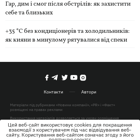
Гар, дим і смог після обстрілів: як захистити
себе та близьких
+35 °C без кондиціонерів та холодильників:
як кияни в минулому рятувалися від спеки
Контакти
Автори
Матеріали під рубриками «Новини компанії», «PR» і «Факт»
розміщені на правах реклами
Використання матеріалів дозволяється за умови розміщення
активного гіперпосилання на KP.UA в першому абзаці.
Цей веб-сайт використовує cookies для покращення
взаємодії з користувачем під час відвідування веб-
© ТОВ «ЮЛАВ МЕДІА» 2026. Всі права захищені.
сайту. Користування веб-сайтом означає згоду з його