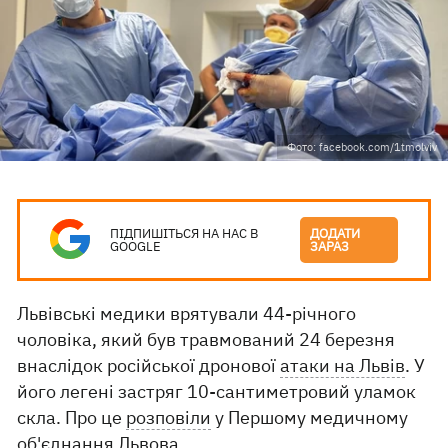
Фото: facebook.com/1tmolviv
ПІДПИШІТЬСЯ НА НАС В
ДОДАТИ
GOOGLE
ЗАРАЗ
Львівські медики врятували 44-річного
чоловіка, який був травмований 24 березня
внаслідок російської дронової
атаки на Львів
. У
його легені застряг 10-сантиметровий уламок
скла. Про це
розповіли
у Першому медичному
об'єднання Львова.