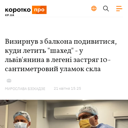
Визирнув з балкона подивитися,
куди летить "шахед" - у
львів'янина в легені застряг 10-
сантиметровий уламок скла
21 квiтня 15:25
МИРОСЛАВА БЗІКАДЗЕ