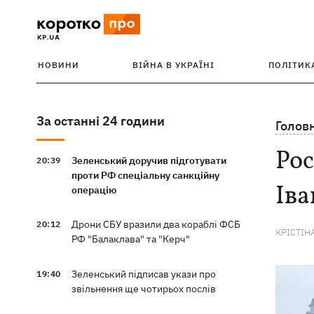
НОВИНИ
ВІЙНА В УКРАЇНІ
ПОЛІТИК
За останні 24 години
Голов
Рос
Зеленський доручив підготувати
20:39
проти РФ спеціальну санкційну
Ів
операцію
Дрони СБУ вразили два кораблі ФСБ
20:12
КРІСТІН
РФ "Балаклава" та "Керч"
Зеленський підписав укази про
19:40
звільнення ще чотирьох послів