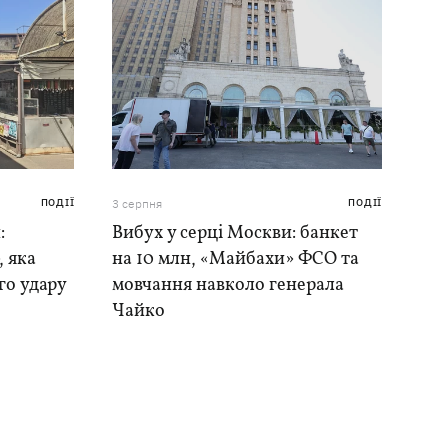
ПОДІЇ
3 серпня
ПОДІЇ
:
Вибух у серці Москви: банкет
, яка
на 10 млн, «Майбахи» ФСО та
го удару
мовчання навколо генерала
Чайко