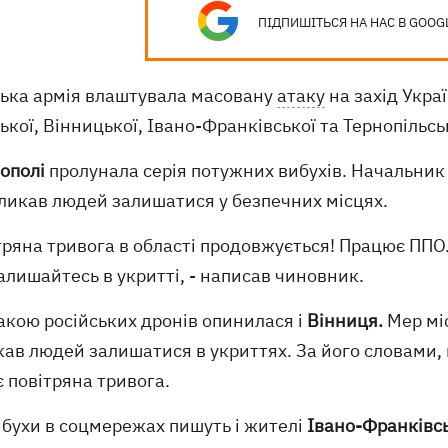
ПІДПИШІТЬСЯ НА НАС В GOOG
ська армія влаштувала масовану
атаку
на захід Укра
ької, Вінницької, Івано-Франківської та Тернопільсь
ополі
пролунала серія потужних вибухів. Начальник
кликав людей залишатися у безпечних місцях.
тряна тривога в області продовжується! Працює ППО
залишайтесь в укритті, - написав чиновник.
акою російських дронів опинилася і
Вінниця.
Мер мі
ав людей залишатися в укриттях. За його словами,
 повітряна тривога.
ибухи в соцмережах пишуть і жителі
Івано-Франківс