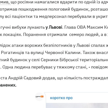
омив,
що росіяни намагалися вдарити по одній із адм
 отримав пошкодження пологовий будинок, розташова
лу всі пацієнтки та медперсонал перебували в укритт
 гучні вибухи лунають
у Львові
. Глава ОВА Максим 
ох локаціях. Поранення отримали семеро людей, а в
лідок атаки ворожих безпілотників у Львові спалах 
 Рогатинців та вулиці Червоної Калини. Також внас
тний будинок у селі Серники Бібрської територіаль
. Одна людина перебуває у тяжкому стані, - повідо
ста Андрій Садовий додав, що кількість постраждал
ранених.