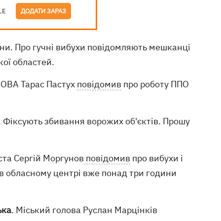
LE
ДОДАТИ ЗАРАЗ
їни. Про гучні вибухи повідомляють мешканці
кої областей.
 ОВА Тарас Пастух
повідомив
про роботу ППО
. Фіксують збивання ворожих об'єктів. Прошу
ста Сергій Моргунов
повідомив
про вибухи і
 в обласному центрі вже понад три години
ька
. Міський голова Руслан Марцінків