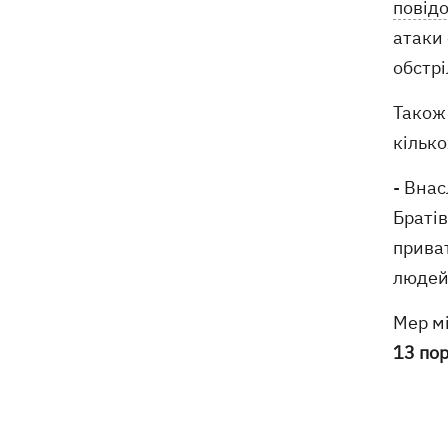
повід
атаки
обстрі
Також
кільк
- Внас
Братів
прива
людей
Мер мі
13 по