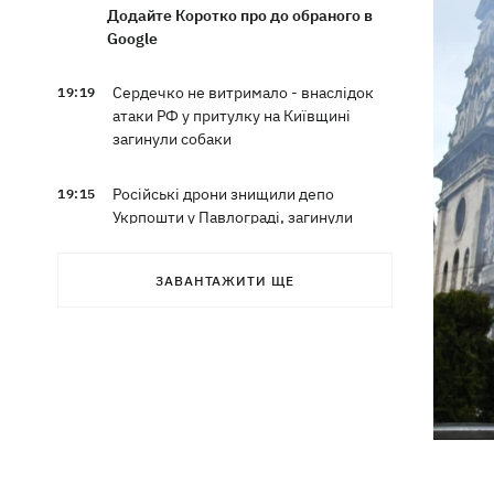
Додайте Коротко про до обраного в
Google
Сердечко не витримало - внаслідок
19:19
атаки РФ у притулку на Київщині
загинули собаки
Російські дрони знищили депо
19:15
Укрпошти у Павлограді, загинули
співробітники
ЗАВАНТАЖИТИ ЩЕ
Зеленський заснував нове свято -
18:43
День військ зв'язку та кібербезпеки
ЗСУ
Український кандидат у судді МКС
18:13
Кішакевич не пройшов тест на знання
мов