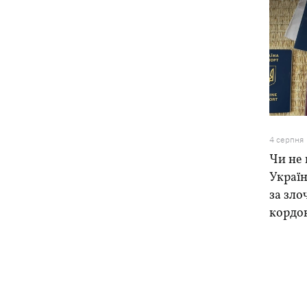
4 серпня
Чи не 
Україн
за зло
кордо