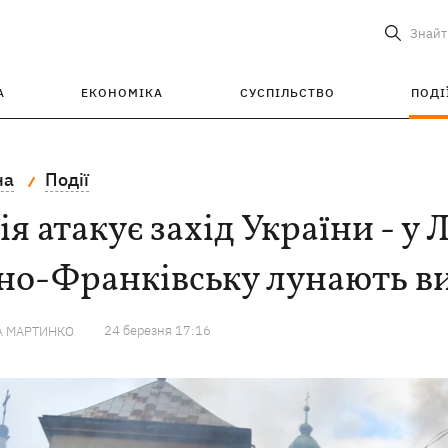
Знайт
А
ЕКОНОМІКА
СУСПІЛЬСТВО
ПОДІ
на
Події
ія атакує захід України - у 
ано-Франківську лунають в
24 березня 17:16
А МАРТИНКО