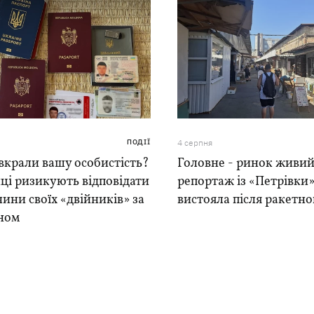
ПОДІЇ
4 серпня
вкрали вашу особистість?
Головне - ринок живий
ці ризикують відповідати
репортаж із «Петрівки»
чини своїх «двійників» за
вистояла після ракетно
ном