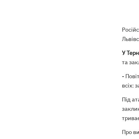
18:05
Кадрова реформа Драпатого:
Валерій Маркус може стати
«генералом усіх сержантів» ЗСУ
Росій
Оленівка: «Азов», СБУ та Офіс
17:58
Львівс
Генпрокурора оприлюднили нові
деталі теракту проти українських
У Терн
військовополонених
та за
У Польщі осквернили меморіал УПА -
17:50
посольство вимагає розслідування
- Пові
всіх: 
З електрички на Дніпропетровщині
17:27
евакуювали людей – дві години вони
Під ат
під спекою сиділи в полі, - соцмережі
заклик
триває
Зеленський назвав терміни створення
17:20
Про в
українських систем балістики та ПРО