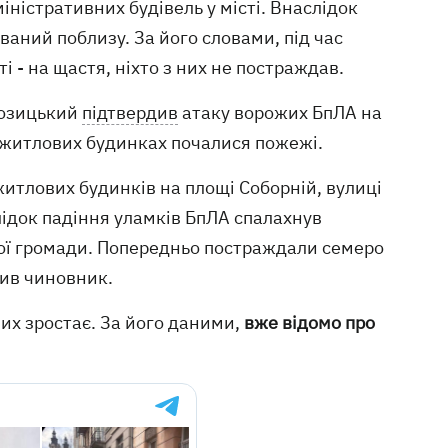
іністративних будівель у місті. Внаслідок
ний поблизу. За його словами, під час
і - на щастя, ніхто з них не постраждав.
Козицький
підтвердив
атаку ворожих БпЛА на
 житлових будинках почалися пожежі.
житлових будинків на площі Соборній, вулиці
лідок падіння уламків БпЛА спалахнув
ної громади. Попередньо постраждали семеро
мив чиновник.
их зростає. За його даними,
вже відомо про