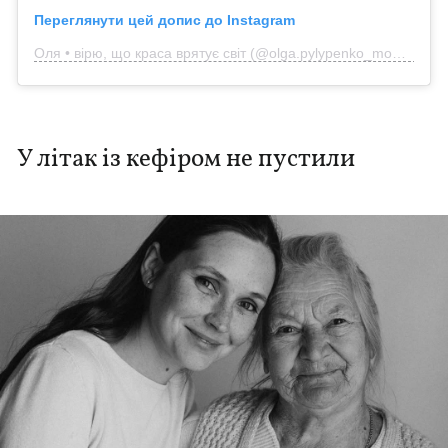
Переглянути цей допис до Instagram
Оля • вірю, що краса врятує світ (@olga.pylypenko_model)
У літак із кефіром не пустили