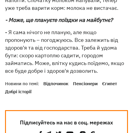
напоїти. Спочатку молоком напували, тепер
уже треба варити корм: молока не вистачає.
- Може, ще плануєте поїздки на майбутнє?
- Я сама нічого не планую, але якщо
пропонують – погоджуюсь. Все залежить від
здоров'я та від господарства. Треба й удома
бути: скоро картоплю садити, городом
займатись. Може, влітку кудись поїдемо, якщо
все буде добре і здоров'я дозволить.
Новини по темі:
Відпочинок
Пенсіонери
Єгипет
Добрі історії
Підписуйтесь на нас в соц. мережах