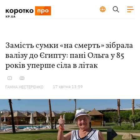
Замість сумки «на смерть» зібрала
валізу до Єгипту: пані Ольга у 85
років уперше сіла в літак
17 квiтня 13:59
ГАННА НЕСТЕРЕНКО