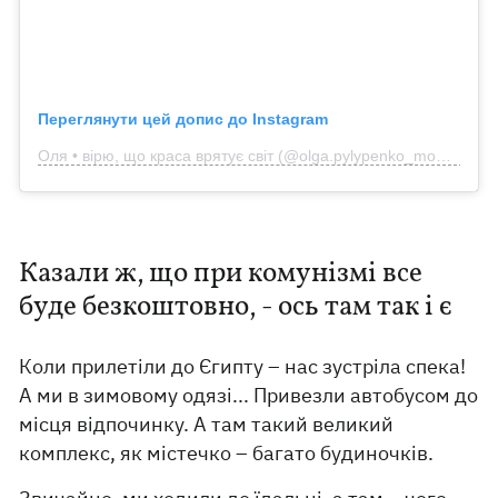
Переглянути цей допис до Instagram
Оля • вірю, що краса врятує світ (@olga.pylypenko_model)
Казали ж, що при комунізмі все
буде безкоштовно, - ось там так і є
Коли прилетіли до Єгипту – нас зустріла спека!
А ми в зимовому одязі... Привезли автобусом до
місця відпочинку. А там такий великий
комплекс, як містечко – багато будиночків.