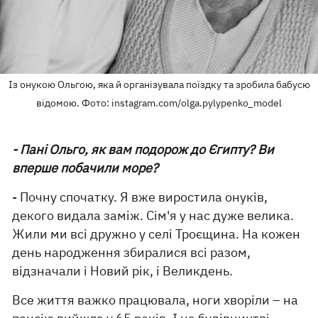
Із онукою Ольгою, яка й організувала поїздку та зробила бабусю
відомою. Фото: instagram.com/olga.pylypenko_model
- Пані Ольго, як вам подорож до Єгипту? Ви
вперше побачили море?
- Почну спочатку. Я вже виростила онуків,
декого видала заміж. Сім'я у нас дуже велика.
Жили ми всі дружно у селі Троєщина. На кожен
день народження збиралися всі разом,
відзначали і Новий рік, і Великдень.
Все життя важко працювала, ноги хворіли – на