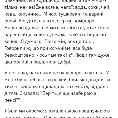
Звичайно, ми ходили до їдальні, а там – чого
тільки немає! Їжа всяка, напої: вода, соки, чай,
кава, капучино… М'ясо, тушковані та варені
овочі, йогурти, салати, огірки, помідори.
Навколо їдальні прямо при тобі готують яєчню,
варені яйця, млинці, смажать м'ясо. Бери що
хочеш. Я думаю: "Боже мій, ось це так...
Говорили ж, що при комунізмі все буде
безкоштовно, - ось там так і є". Люди там дуже
шанобливі, працівники добрі.
Я не знаю, наскільки це була дорога путівка. У
мене було небагато грошей, близько двадцяти
тисяч гривень, відкладала на смерть, віддала
дітям. Сказала: "Беріть, я ще назбираю з
пенсії".
Жили ми окремо: я з маленькою правнучкою в
одному номері, а Оля із сім'єю в іншому. Ходили