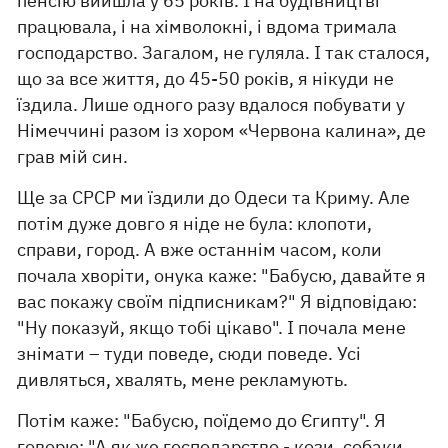
пенсію вийшла у 65 років. І на будівництві
працювала, і на хімволокні, і вдома тримала
господарство. Загалом, не гуляла. І так сталося,
що за все життя, до 45-50 років, я нікуди не
їздила. Лише одного разу вдалося побувати у
Німеччині разом із хором «Червона калина», де
грав мій син.
Ще за СРСР ми їздили до Одеси та Криму. Але
потім дуже довго я ніде не була: клопоти,
справи, город. А вже останнім часом, коли
почала хворіти, онука каже: "Бабусю, давайте я
вас покажу своїм підписникам?" Я відповідаю:
"Ну показуй, ​​якщо тобі цікаво". І почала мене
знімати – туди поведе, сюди поведе. Усі
дивляться, хвалять, мене рекламують.
Потім каже: "Бабусю, поїдемо до Єгипту". Я
говорю: "А як же господарство - кози, собаки,