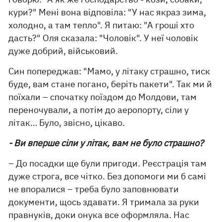
кури?" Мені вона відповіла: "У нас якраз зима,
холодно, а там тепло". Я питаю: "А гроші хто
дасть?" Оля сказала: "Чоловік". У неї чоловік
дуже добрий, військовий.
Син попереджав: "Мамо, у літаку страшно, тиск
буде, вам стане погано, беріть пакети". Так ми й
поїхали – спочатку поїздом до Молдови, там
переночували, а потім до аеропорту, сіли у
літак… Було, звісно, ​​цікаво.
- Ви вперше сіли у літак, вам не було страшно?
– До посадки ще були пригоди. Реєстрація там
дуже строга, все чітко. Без допомоги ми б самі
не впоралися – треба було заповнювати
документи, щось здавати. Я тримала за руки
правнуків, доки онука все оформляла. Нас