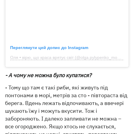
Переглянути цей допис до Instagram
Оля • вірю, що краса врятує світ (@olga.pylypenko_model)
- А чому не можна було купатися?
- Тому що там є такі риби, які живуть під
понтонами в морі, метрів за сто - півтораста від
берега. Вдень лежать відпочивають, а ввечері
шукають їжу і можуть вкусити. Тож і
забороняють. І далеко запливати не можна –
все огороджено. Якщо хтось не слухається,