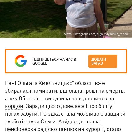
Фото: instagram.com/olga.pylypenko_model
ПІДПИШІТЬСЯ НА НАС В
ДОДАТИ
GOOGLE
ЗАРАЗ
Пані Ольга із Хмельницької області вже
збиралася помирати, відклала гроші на смерть,
але у 85 років… вирушила на
відпочинок за
кордон
. Заради цього довелося і про біль у
ногах забути. Поїздка стала можливою завдяки
турботі онуки Ольги. А відео, де наша
пенсіонерка радісно танцює на курорті, стало