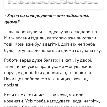
Оля • вірю, що краса врятує світ (@olga.pylypenko_model)
- Зараз ви повернулися – чим займаєтеся
вдома?
- Так, повернулися – і одразу за господарство.
Ми ж восени їздили, картоплю вже викопали
тоді. Кози вже були вагітні, доїти їх не треба
було, готувала до пологів, а вдома готувала їжу.
Роботи зараз дуже багато: і в хаті, і у дворі.
Іноді няньчусь із правнуками – онука живе
поруч, у дворі. То я допомагаю, то невістка.
Поки що прибираємо у теплицях, розсаду
посіяли.
Кози вже окотилися - три кози, чотири
козеняти. Усіх треба нагодувати, води нагріти,