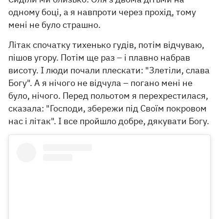
одному боці, а я навпроти через прохід, тому
мені не було страшно.
Літак спочатку тихенько гудів, потім відчуваю,
пішов угору. Потім ще раз – і плавно набрав
висоту. І люди почали плескати: "Злетіли, слава
Богу". А я нічого не відчула – погано мені не
було, нічого. Перед польотом я перехрестилася,
сказала: "Господи, збережи під Своїм покровом
нас і літак". І все пройшло добре, дякувати Богу.