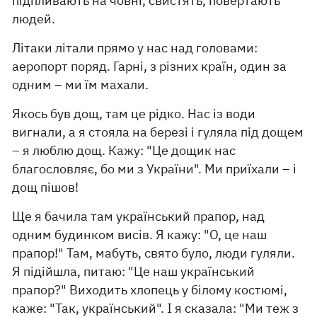
підпливають на човні, свистять, повертають
людей.
Літаки літали прямо у нас над головами:
аеропорт поряд. Гарні, з різних країн, один за
одним – ми їм махали.
Якось був дощ, там це рідко. Нас із води
вигнали, а я стояла на березі і гуляла під дощем
– я люблю дощ. Кажу: "Це дощик нас
благословляє, бо ми з України". Ми приїхали – і
дощ пішов!
Ще я бачила там український прапор, над
одним будинком висів. Я кажу: "О, це наш
прапор!" Там, мабуть, свято було, люди гуляли.
Я підійшла, питаю: "Це наш український
прапор?" Виходить хлопець у білому костюмі,
каже: "Так, український". І я сказала: "Ми теж з