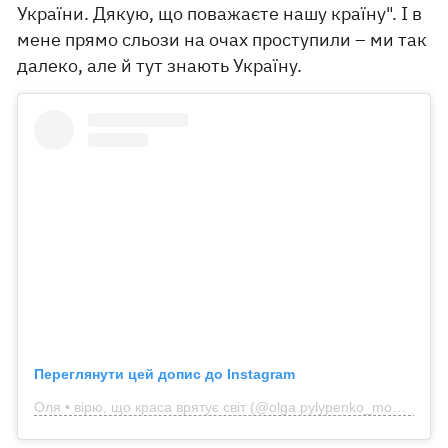
України. Дякую, що поважаєте нашу країну". І в
мене прямо сльози на очах проступили – ми так
далеко, але й тут знають Україну.
Переглянути цей допис до Instagram
Оля • вірю, що краса врятує світ (@olga.pylypenko_model)