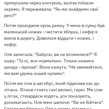
пропускали через контроль, валізи поїхали
окремо. Я переживала: "Як ми знайдемо свої
речі?"
Потім проходили крізь рамку. У мене в сумці був
маленький ножик - чистити яблука, і кефір я
взяла в дорогу. Довелося віддати і ножик, і
кефір.
Оля запитала: "Бабусю, ви не втомилися?" Я
кажу: "Та ні, все нормально. Тільки ножика
шкода - пропав". Вони кажуть: "Не хвилюйтеся,
ми вам удома інший купимо".
Потім ми сіли в автобус, який підвозив нас до
літака. Літаки стоять такі великі, гарні. Ми сіли
у літак, стюардеси ходять, усе показують,
допомагають. Оля мені шепоче: "Ви не бійтеся".
Сиділи ми близько: Оля з двома дітьми на