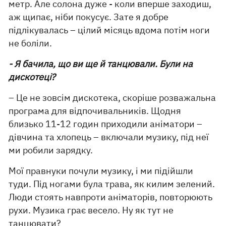
метр. Але солона дуже - коли вперше заходиш,
аж щипає, ніби покусує. Зате я добре
підлікувалась – цілий місяць вдома потім ноги
не боліли.
- Я бачила, що ви ще й танцювали. Були на
дискотеці?
– Це не зовсім дискотека, скоріше розважальна
програма для відпочивальників. Щодня
близько 11-12 годин приходили аніматори –
дівчина та хлопець – включали музику, під неї
ми робили зарядку.
Мої правнуки почули музику, і ми підійшли
туди. Під ногами була трава, як килим зелений.
Люди стоять навпроти аніматорів, повторюють
рухи. Музика грає весело. Ну як тут не
танцювати?