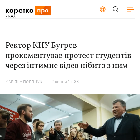
Ректор КНУ Бугров
прокоментував протест студентів
через інтимне відео нібито з ним
2 квiтня 15:33
МАР'ЯНА ПОЛІЩУК