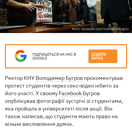
Фото: facebook.com/VolodymyrBugrov
ПІДПИШІТЬСЯ НА НАС В
ДОДАТИ
GOOGLE
ЗАРАЗ
Ректор КНУ
Володимир Бугров
прокоментував
протест студентів через секс-відео нібито за
його участі. У своєму
Facebook
Бугров
опублікував фотографії зустрічі зі студентами,
яка пройшла в університеті після акції. Він
також написав, що студенти мають право на
вільне висловлення думок.