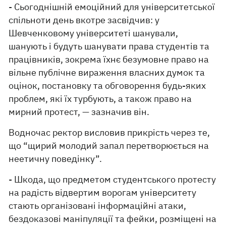
- Сьогоднішній емоційний для університетської
спільноти день вкотре засвідчив: у
Шевченковому університеті шанували,
шанують і будуть шанувати права студентів та
працівників, зокрема їхнє безумовне право на
вільне публічне вираження власних думок та
оцінок, постановку та обговорення будь-яких
проблем, які їх турбують, а також право на
мирний протест, — зазначив він.
Водночас ректор висловив прикрість через те,
що “щирий молодий запал перетворюється на
неетичну поведінку”.
- Шкода, що предметом студентського протесту
на радість відвертим ворогам університету
стають організовані інформаційні атаки,
бездоказові маніпуляції та фейки, розміщені на