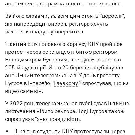
анонімних телеграм-каналах, — написав він.
За його словами, за всім цим стоять “дорослі”,
які напередодні виборів ректора хочуть
захопити владу в університеті.
1 квітня біля головного корпусу КНУ пройшов
протест через секс-відео нібито з ректором
Володимиром Бугровим, яке буцімто знято в
105-й аудиторії. Його 20 березня опублікував
анонімний телеграм-канал. У день протесту
Бугров в інтерв'ю “
Главкому
” спростував, що на
відео саме він.
У 2022 році телеграм-канал публікував інтимне
листування нібито ректора. Тоді Бугров також
спростував їхню правдивість.
1 квітня
студенти КНУ
протестували через