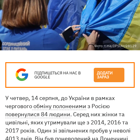
Фото: t.me/DPSUkr/28129
ПІДПИШІТЬСЯ НА НАС В
ДОДАТИ
GOOGLE
ЗАРАЗ
У четвер, 14 серпня, до України в рамках
чергового
обміну полоненими
з Росією
повернулися 84 людини
. Серед них жінки та
цивільні, яких утримували ще з 2014, 2016 та
2017 років. Один зі звільнених пробув у неволі
4013 днів. Він був поневолений на Донеччині