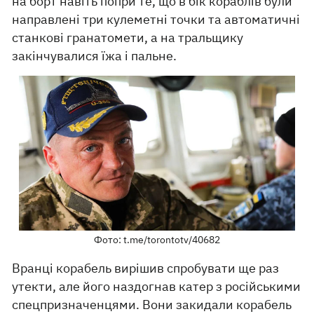
на борт навіть попри те, що в бік кораблів були
направлені три кулеметні точки та автоматичні
станкові гранатомети, а на тральщику
закінчувалися їжа і пальне.
Фото: t.me/torontotv/40682
Вранці корабель вирішив спробувати ще раз
утекти, але його наздогнав катер з російськими
спецпризначенцями. Вони закидали корабель