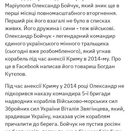
Маріуполя Олександр Бойчук, який зник ще в
перші місяці повномасштабного вторгнення.
Перший рік його взагалі не було в списках
живих. Його дружина і сини - теж військові.
Олександр Бойчук - легендарний командир
єдиного українського мінного тральщика
(сьогодні вже розбомбленого), який угнав
корабель під час анексії Криму в 2014-му. Про
це в Facеbook написав його товариш Богдан
Кутєпов.
Під час анексії Криму у 2014 році Олександр не
підкорився наказу командира 5-ї бригади
надводних кораблів Військово-морських сил
Збройних сил України Віталія Звягінцева, який,
зрадивши Україну, наказав усім кораблям
причалити до берега. Бойчук не пустив росіян