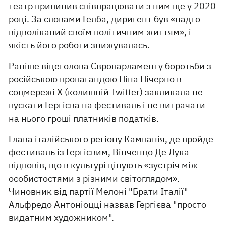
театр припинив співпрацювати з ним ще у 2020
році. За словами Гелба, диригент був «надто
відволіканий своїм політичним життям», і
якість його роботи знижувалась.
Раніше віцеголова Європарламенту боротьби з
російською пропагандою Піна Пічерно в
соцмережі Х (колишній Twitter) закликала не
пускати Гергієва на фестиваль і не витрачати
на нього гроші платників податків.
Глава італійського регіону Кампанія, де пройде
фестиваль із Гергієвим, Вінченцо Де Лука
відповів, що в культурі цінують «зустріч між
особистостями з різними світоглядом».
Чиновник від партії Мелоні "Брати Італії"
Альфредо Антоніоцці назвав Гергієва "просто
видатним художником".