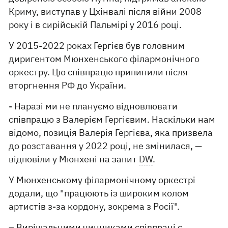
Криму, виступав у Цхінвалі після війни 2008
року і в сирійській Пальмірі у 2016 році.
У 2015-2022 роках Гергієв був головним
диригентом Мюнхенського філармонічного
оркестру. Цю співпрацю припинили після
вторгнення РФ до України.
- Наразі ми не плануємо відновлювати
співпрацю з Валерієм Гергієвим. Наскільки нам
відомо, позиція Валерія Гергієва, яка призвела
до розставання у 2022 році, не змінилася, —
відповіли у Мюнхені на запит
DW
.
У Мюнхенському філармонічному оркестрі
додали, що "працюють із широким колом
артистів з-за кордону, зокрема з Росії".
– Вирішальними чинниками співпраці є