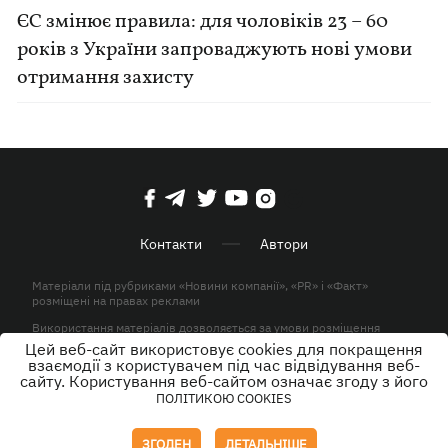
ЄС змінює правила: для чоловіків 23 – 60
років з України запроваджують нові умови
отримання захисту
Контакти
Автори
Матеріали під рубриками «Новини компанії», «PR» і «Факт»
розміщені на правах реклами
Використання матеріалів дозволяється за умови розміщення
активного гіперпосилання на KP.UA в першому абзаці.
Цей веб-сайт використовує cookies для покращення
взаємодії з користувачем під час відвідування веб-
© ТОВ «ЮЛАВ МЕДІА» 2026. Всі права захищені.
сайту. Користування веб-сайтом означає згоду з його
ПОЛІТИКОЮ COOKIES
Дизайн
ЗГОДЕН
ДЕТАЛЬНІШЕ