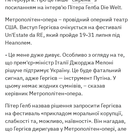
посиланням на інтерв'ю Пітера Гелба Die Welt.
Метрополітен-опера – провідний оперний театр
США. Виступ Гергієва очікується на фестивалі
Un'Estate da RE, який пройде 19-31 липня під
Неаполем.
- Це мене дуже дивує. Особливо з огляду на те,
що прем'єр-міністр Італії Джорджа Мелоні
рішуче підтримує Україну. Це буде фатальний
сигнал, адже Гергієв — інструмент Путіна. У
цьому немає жодних сумнівів, – сказав
керівник Метрополітен-опера.
Пітер Гелб назвав рішення запросити Гергієва
на фестиваль «прикладом моральної корупції,
слабкості та, можливо, наївності». Він нагадав,
що Гергієв диригував у Метрополітен-опері, але