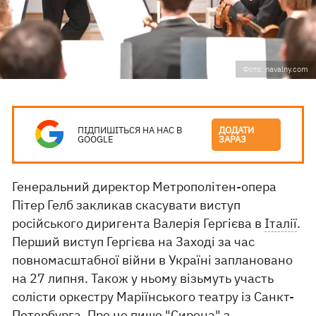
Фото: navalny.com
ПІДПИШІТЬСЯ НА НАС В
ДОДАТИ
GOOGLE
ЗАРАЗ
Генеральний директор Метрополітен-опера
Пітер Гелб закликав скасувати виступ
російського диригента Валерія Гергієва в
Італії
.
Перший виступ Гергієва на Заході за час
повномасштабної війни в Україні заплановано
на 27 липня. Також у ньому візьмуть участь
солісти оркестру Маріїнського театру із Санкт-
Петербурга. Про це пише "
Сирена"
з