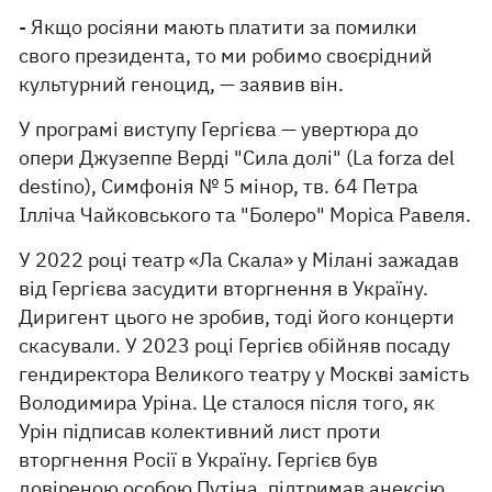
- Якщо росіяни мають платити за помилки
свого президента, то ми робимо своєрідний
культурний геноцид, — заявив він.
У програмі виступу Гергієва — увертюра до
опери Джузеппе Верді "Сила долі" (La forza del
destino), Симфонія № 5 мінор, тв. 64 Петра
Ілліча Чайковського та "Болеро" Моріса Равеля.
У 2022 році театр «Ла Скала» у Мілані зажадав
від Гергієва засудити вторгнення в Україну.
Диригент цього не зробив, тоді його концерти
скасували. У 2023 році Гергієв обійняв посаду
гендиректора Великого театру у Москві замість
Володимира Уріна. Це сталося після того, як
Урін підписав колективний лист проти
вторгнення Росії в Україну. Гергієв був
довіреною особою Путіна, підтримав анексію