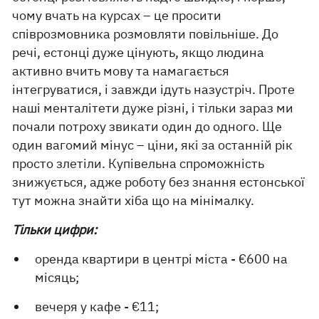
чому вчать на курсах – це просити
співрозмовника розмовляти повільніше. До
речі, естонці дуже цінують, якщо людина
активно вчить мову та намагається
інтегруватися, і завжди ідуть назустріч. Проте
наші менталітети дуже різні, і тільки зараз ми
почали потроху звикати один до одного. Ще
один вагомий мінус – ціни, які за останній рік
просто злетіли. Купівельна спроможність
знижується, адже роботу без знання естонської
тут можна знайти хіба що на мінімалку.
Тільки цифри:
оренда квартири в центрі міста - €600 на
місяць;
вечеря у кафе - €11;