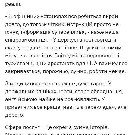
реалії.
- В офіційних установах все робиться вкрай
довго, до того ж чітких інструкцій просто не
існує, інформація суперечлива, - каже наша
співрозмовниця. - У держустанові сьогодні
скажуть одне, завтра - інше. Другий вагомий
мінус - сезонність. Влітку міста переповнені
туристами, ціни зростають вдвічі. А взимку все
закривається, порожньо, сумно, роботи немає.
З медициною все також не дуже гарно. У
державних клініках черги, старе обладнання,
англійською майже не розмовляють. У
приватних все краще, навіть є перекладач, але
дорого.
Сфера послуг – це окрема сумна історія.
Можуть затримати, забути, переплутати - і все