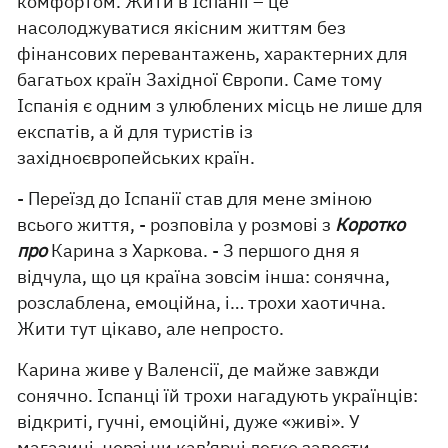
комфортом. Жити в Іспанії – це
насолоджуватися якісним життям без
фінансових перевантажень, характерних для
багатьох країн Західної Європи. Саме тому
Іспанія є одним з улюблених місць не лише для
експатів, а й для туристів із
західноєвропейських країн.
- Переїзд до Іспанії став для мене зміною
всього життя, - розповіла у розмові з
Коротко
про
Карина з Харкова. - З першого дня я
відчула, що ця країна зовсім інша: сонячна,
розслаблена, емоційна, і… трохи хаотична.
Жити тут цікаво, але непросто.
Карина живе у Валенсії, де майже завжди
сонячно. Іспанці їй трохи нагадують українців:
відкриті, гучні, емоційні, дуже «живі». У
магазині, черзі чи кав’ярні легко завести