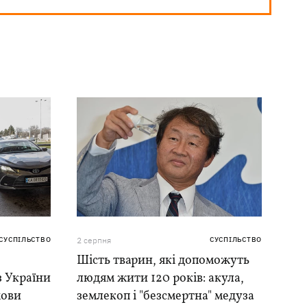
СУСПІЛЬСТВО
2 серпня
СУСПІЛЬСТВО
Шість тварин, які допоможуть
 з України
людям жити 120 років: акула,
мови
землекоп і "безсмертна" медуза