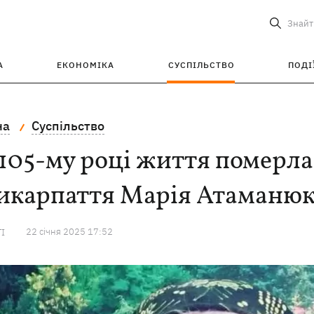
Знайт
А
ЕКОНОМІКА
СУСПІЛЬСТВО
ПОДІ
на
Суспільство
105-му році життя померла
икарпаття Марія Атаманю
22 сiчня 2025 17:52
ТІ