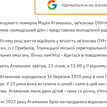
ПІДПИШІТЬСЯ НА НАС В GOOG
икарпатті померла Марія Атаманюк,
зв’язкова
ОУН-УП
омив
громадський діяч і представник молодіжної ра
05-ому році життя відійшла у вічність зв’язкова ОУ
а», із с.Прибилів, Тлумацької міської територіально
ьних змагань. Вічна пам’ять! - йдеться в повідомле
ють Атаманюк завтра, 23 січня, о 11:00 у її рідному 
 Атаманюк народилася 16 березня 1920 року в селі 
и. У 23 роки вона вступила в шлюб і саме в цей час
ова. Атаманюк мала двох дітей - сина та дочку, п’ят
ні 2022 року Атаманюк було нагороджено відзнакою 