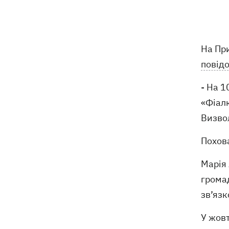
відступає, прогнозують локальні дощі
з грозами
Україна знищуватиме балістичні
18:45
На Пр
установки військ РФ, - Зеленський
повід
18:27
Гар, дим і смог після обстрілів: як
- На 1
захистити себе та близьких
«Фіалк
Генштаб спростував руйнування
18:17
Визвол
Бортницької станції в Києві після атак
РФ
Похова
В МЗС відреагували на резонансну
17:45
Марія
заяву Залужного про НАТО - "слова
громад
вирвали із контексту"
зв’язк
У жовт