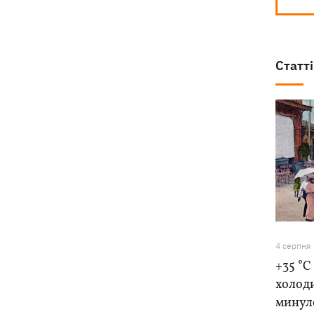
Статті
4 серпня
+35 °C
холоди
минуло