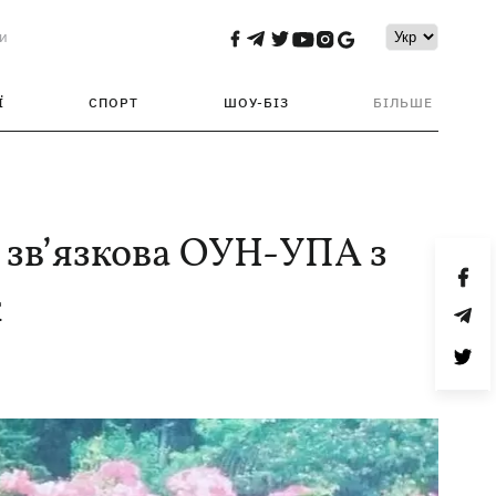
и
Ї
СПОРТ
ШОУ-БІЗ
БІЛЬШЕ
 зв’язкова ОУН-УПА з
к