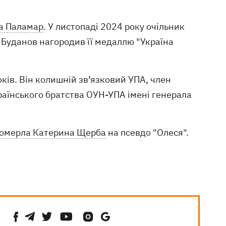
на Паламар
. У листопаді 2024 року очільник
 Буданов нагородив її медаллю "Україна
оків. Він колишній зв’язковий УПА, член
раїнського братства ОУН-УПА імені генерала
 померла Катерина Щерба
на псевдо "Олеся".