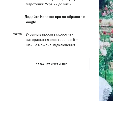
підготовки України до зими
Додайте Коротко про до обраного в
Google
Українців просять скоротити
20:28
використання електроенергії –
інакше можливі відключення
Тайський футболіст загинув від удару
19:50
блискавки просто на полі
ЗАВАНТАЖИТИ ЩЕ
Рада нацбезпеки затвердила План
19:47
стійкості Києва, - Клименко
Мудрик зіграв за "Челсі" – вперше за
19:19
615 днів
Погода в Україні 6 серпня – спека
18:53