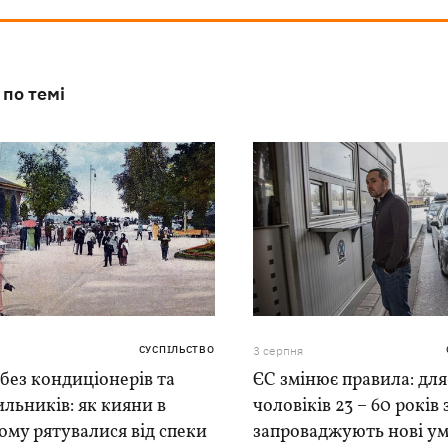
 по темі
СУСПІЛЬСТВО
3 серпня
 без кондиціонерів та
ЄС змінює правила: для
льників: як кияни в
чоловіків 23 – 60 років
му рятувалися від спеки
запроваджують нові у