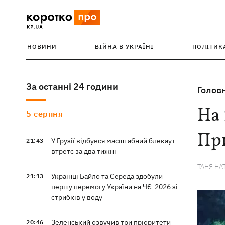
НОВИНИ
ВІЙНА В УКРАЇНІ
ПОЛІТИК
За останні 24 години
Голов
На 
5 серпня
Пр
У Грузії відбувся масштабний блекаут
21:43
втретє за два тижні
ТАНЯ НА
Українці Байло та Середа здобули
21:13
першу перемогу України на ЧЄ-2026 зі
стрибків у воду
Зеленський озвучив три пріоритети
20:46