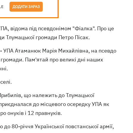
LE
ДОДАТИ ЗАРАЗ
А, відома під псевдонімом "Фіалка". Про це
ди Тлумацької громади Петро Пісак.
Н - УПА Атаманюк Марія Михайлівна, на псевдо
ї громади. Пам'ятай про великі дні наших
нні.
селі.
Прибилів, що належить до Тлумацької
 приєдналася до місцевого осередку УПА як
еро онуків і 12 правнуків.
до 80-річчя Української повстанської армії,