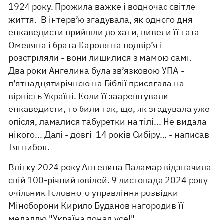
1924 року. Прожила важке і водночас світле
життя. В інтерв’ю згадувала, як одного дня
енкаведисти прийшли до хати, вивели її тата
Омеляна і брата Кароля на подвір’я і
розстріляли - вони лишилися з мамою самі.
Два роки Ангелина була зв’язковою УПА -
п’ятнадцятирічною на Біблії присягала на
вірність Україні. Коли її заарештували
енкаведисти, то били так, що, як згадувала уже
опісля, ламалися табуретки на тілі... Не видала
нікого... Далі - довгі 14 років Сибіру... - написав
Тягнибок.
Влітку 2024 року Ангелина Паламар відзначила
свій 100-річний ювілей. 9 листопада 2024 року
очільник Головного управління розвідки
Міноборони Кирило Буданов нагородив її
медаллю "Україна понад усе!".