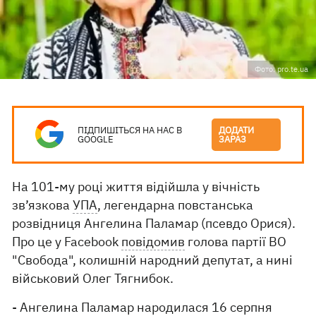
Фото: pro.te.ua
ПІДПИШІТЬСЯ НА НАС В
ДОДАТИ
GOOGLE
ЗАРАЗ
На 101-му році життя відійшла у вічність
зв’язкова
УПА
, легендарна повстанська
розвідниця Ангелина Паламар (псевдо Орися).
Про це у Facebook
повідомив
голова партії ВО
"Свобода", колишній народний депутат, а нині
військовий Олег Тягнибок.
- Ангелина Паламар народилася 16 серпня