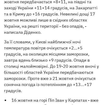
жовтня передбачається +8+11, на півдні та
заході України +11+14 градусів, на Закарпатті
та в Криму до +16 градусів. Невеликі дощі 17
жовтня можливі лише в східних областях
України, на решті території - без опадів, -
написала Діденко.
За її словами, у Києві найближчої ночі
температура повітря очікується +2...+5
градусів, на околицях місцями заморозки,
завтра вдень близько +9 градусів. Опади в
столиці малоймовірні. До 19-20 жовтня вночі у
більшості областей України передбачаються
заморозки. Проте вже з 21 жовтня очікується
сонячна погода із потеплінням до +13...+17
градусів.
16 жовтня на горі Піп Іван у Карпатах - вже