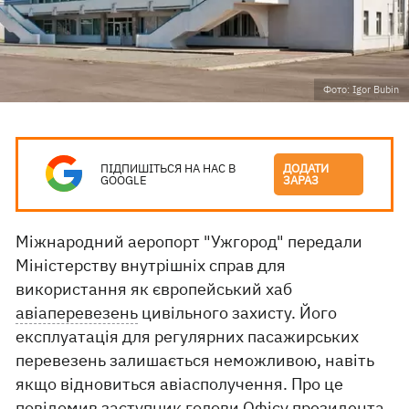
Фото: Igor Bubin
ПІДПИШІТЬСЯ НА НАС В
ДОДАТИ
GOOGLE
ЗАРАЗ
Міжнародний аеропорт "Ужгород" передали
Міністерству внутрішніх справ для
використання як європейський хаб
авіаперевезень
цивільного захисту. Його
експлуатація для регулярних пасажирських
перевезень залишається неможливою, навіть
якщо відновиться авіасполучення. Про це
повідомив заступник голови Офісу президента