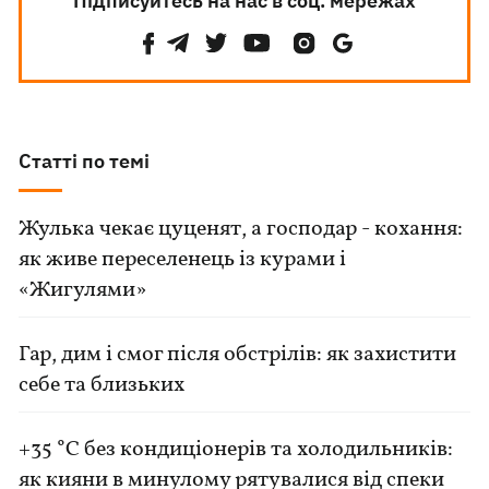
Підписуйтесь на нас в соц. мережах
Статті по темі
Жулька чекає цуценят, а господар - кохання:
як живе переселенець із курами і
«Жигулями»
Гар, дим і смог після обстрілів: як захистити
себе та близьких
+35 °C без кондиціонерів та холодильників:
як кияни в минулому рятувалися від спеки