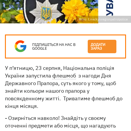
Фото: t.me/kyivregionpatrolpolice
ПІДПИШІТЬСЯ НА НАС В
ДОДАТИ
GOOGLE
ЗАРАЗ
У п’ятницю, 23 серпня, Національна поліція
України запустила
флешмоб
з нагоди Дня
Державного Прапора, суть якого у тому, щоб
знайти кольори нашого прапора у
повсякденному житті. Триватиме флешмоб до
кінця місяця.
- Озирніться навколо! Знайдіть у своєму
оточенні предмети або місця, що нагадують