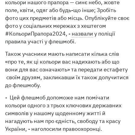
кольори нашого прапора — синє небо, жовте
поле, квіти, одяг або будь-що інше; Зробіть
фото цих предметів або місць. Опублікуйте своє
фото у соціальних мережах з хештегом
#КольориПрапора2024, -
назвали
у поліції
правила участі у флешмобі.
Також учасники мають написати кілька слів
«про те, як ці кольори вас надихають або що
вони для вас означають» та передати естафету
своїм друзям, закликавши їх також долучитися
до флешмобу.
- Цей флешмоб допоможе нам помічати
кольори одного з трьох ключових державних
символів у нашому щоденному житті й
нагадують нам про єдність, свободу та красу
України, - наголосили правоохоронці.