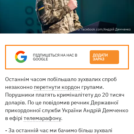
Фото: facebook.com/Андрій Демченко
ПІДПИШІТЬСЯ НА НАС В
ДОДАТИ
GOOGLE
ЗАРАЗ
Останнім часом побільшало зухвалих спроб
незаконно
перетнути кордон
групами.
Порушники платять криміналітету до 20 тисяч
доларів. По це повідомив речник Державної
прикордонної служби України Андрій Демченко
в ефірі
телемарафону
.
- За останній час ми бачимо більш зухвалі