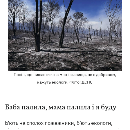
Попіл, що лишається на місті згарища, не є добривом,
кажуть екологи. Фото: ДСНС
Баба палила, мама палила і я буду
Б’ють на сполох пожежники, б’ють екологи,