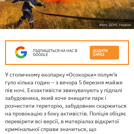
Фото: ДСНС України
ПІДПИШІТЬСЯ НА НАС В
ДОДАТИ
GOOGLE
ЗАРАЗ
У столичному екопарку «
Осокорки
» полум’я
гуло кілька годин – з вечора 5 березня майже
пів ночі. Екоактивісти звинувачують у підпалі
забудовника, який хоче знищити парк і
розчистити територію, забудовник скаржиться
на провокацію з боку активістів. Поліція обіцяє
перевірити всі версії, в матеріалах відкритої
кримінальної справи значиться, що