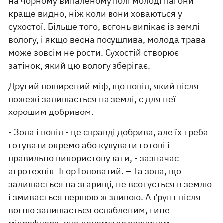
на чорному випаленому полі молоді пагони
краще видно, ніж коли вони ховаються у
сухостої. Більше того, вогонь випікає із землі
вологу, і якщо весна посушлива, молода трава
може зовсім не рости. Сухостій створює
затінок, який цю вологу зберігає.
Другий поширений міф, що попіл, який після
пожежі залишається на землі, є для неї
хорошим добривом.
- Зола і попіл - це справді добрива, але їх треба
готувати окремо або купувати готові і
правильно використовувати, - зазначає
агротехнік Ігор Головатий. – Та зола, що
залишається на згарищі, не всотується в землю
і змивається першою ж зливою. А ґрунт після
вогню залишається ослабленим, гине
мікрофлора, яка допомогає рослинам