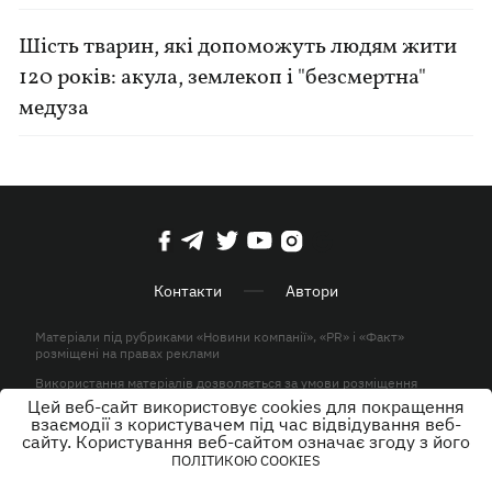
Шість тварин, які допоможуть людям жити
120 років: акула, землекоп і "безсмертна"
медуза
Контакти
Автори
Матеріали під рубриками «Новини компанії», «PR» і «Факт»
розміщені на правах реклами
Використання матеріалів дозволяється за умови розміщення
активного гіперпосилання на KP.UA в першому абзаці.
Цей веб-сайт використовує cookies для покращення
взаємодії з користувачем під час відвідування веб-
© ТОВ «ЮЛАВ МЕДІА» 2026. Всі права захищені.
сайту. Користування веб-сайтом означає згоду з його
ПОЛІТИКОЮ COOKIES
Дизайн