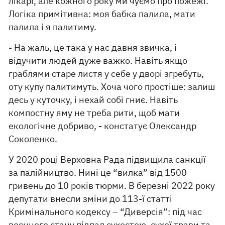
лікарі, але кожного року ми чуємо про пожежі.
Логіка примітивна: моя бабка палила, мати
палила і я палитиму.
- На жаль, це така у нас давня звичка, і
відучити людей дуже важко. Навіть якщо
граблями старе листя у себе у дворі згребуть,
оту купу палитимуть. Хоча чого простіше: залиш
десь у куточку, і нехай собі гниє. Навіть
компостну яму не треба рити, щоб мати
екологічне добриво, - констатує Олександр
Соколенко.
У 2020 році Верховна Рада підвищила санкції
за палійництво. Нині це “вилка” від 1500
гривень до 10 років тюрми. В березні 2022 року
депутати внесли зміни до 113-ї статті
Кримінального кодексу – “Диверсія”: під час
воєнного стану підпал сухостою, сухої трави та