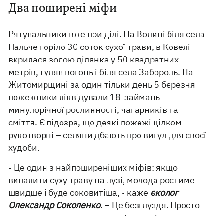
Два поширені міфи
Рятувальники вже при ділі. На Волині біля села
Пальче горіло 30 соток сухої трави, в Ковелі
вкрилася золою ділянка у 50 квадратних
метрів, гуляв вогонь і біля села Забороль. На
Житомирщині за один тільки день 5 березня
пожежники ліквідували 18 займань
минулорічної рослинності, чагарників та
сміття. Є підозра, що деякі пожежі цілком
рукотворні – селяни дбають про вигул для своєї
худоби.
- Це один з найпоширеніших міфів: якщо
випалити суху траву на лузі, молода ростиме
швидше і буде соковитіша, - каже
еколог
Олександр Соколенко
. – Це безглуздя. Просто