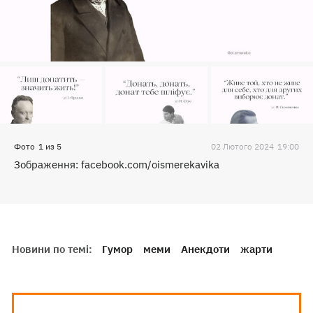
Фото
1
из
5
02 Лютого 2024
19:00
Зображення: facebook.com/oismerekavika
Новини по темі:
Гумор
меми
Анекдоти
жарти