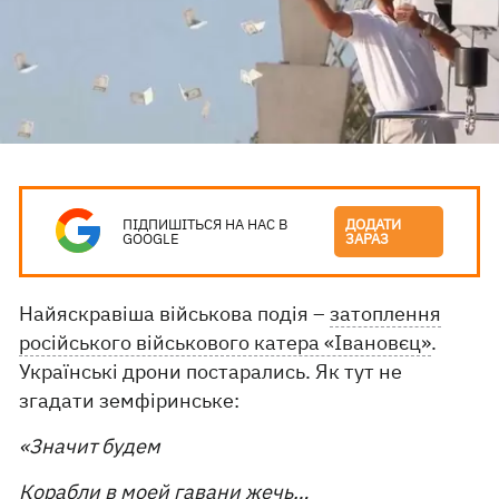
ПІДПИШІТЬСЯ НА НАС В
ДОДАТИ
GOOGLE
ЗАРАЗ
Найяскравіша військова подія –
затоплення
російського військового катера «Івановєц»
.
Українські дрони постарались. Як тут не
згадати земфіринське:
«Значит будем
Корабли в моей гавани жечь…