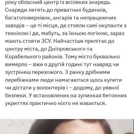
року обласний центр із всіляких знарядь.
Снаряди летять до приватних будинків,
багатоповерхівок, ангарів та непрацюючих
заводів – це ті місця, де стояли самі окупанти з
технікою і де, мабуть, за їхньою логікою, зараз
мають стояти ЗСУ. Найчастіше прилітає до
центру міста, до Дніпровського та
Корабельного районів. Тому місто буквально
вимерло – вже о другій годині тут навряд чи
зустрінеш перехожого. З ранку дрібними
перебіжками люди намагаються щось купити
чи дістати у волонтерів і – додому, до уявної
безпеки. У встановлених на зупинках бетонних
укриттях практично ніхто не ховається.