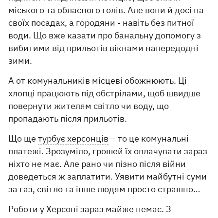
міського та обласного голів. Але вони й досі на
своїх посадах, а городяни - навіть без питної
води. Що вже казати про банальну допомогу з
вибитими від прильотів вікнами напередодні
зими.
А от комунальників місцеві обожнюють. Ці
хлопці працюють під обстрілами, щоб швидше
повернути жителям світло чи воду, що
пропадають після прильотів.
Що ще
турбує херсонців
– то це комунальні
платежі. Зрозуміло, грошей їх оплачувати зараз
ніхто не має. Але рано чи пізно після війни
доведеться ж заплатити. Уявити майбутні суми
за газ, світло та інше людям просто страшно…
Роботи у Херсоні зараз майже немає. З