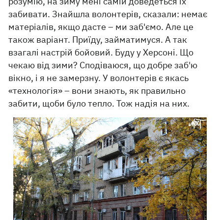
розумію, на зиму мені самій доведеться їх
забивати. Знайшла волонтерів, сказали: немає
матеріалів, якщо дасте – ми заб'ємо. Але це
також варіант. Приїду, займатимуся. А так
взагалі настрій бойовий. Буду у Херсоні. Що
чекаю від зими? Сподіваюся, що добре заб'ю
вікно, і я не замерзну. У волонтерів є якась
«технологія» – вони знають, як правильно
забити, щоби було тепло. Тож надія на них.