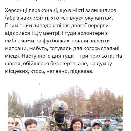
Херсонці переконані, що в місті залишилися
(або з'явилися)
ті, хто «співчує» окупантам
.
Примітний випадок: після довгої перерви
відкрився ТЦ у центрі, і туди волонтери з
емблемами на футболках почали зносити
матраци, мабуть, готували для когось спальні
місця. Наступного дня туди – три прильоти. На
щастя, обійшлося без жертв, але, на думку
місцевих, хтось, напевно, підказав.