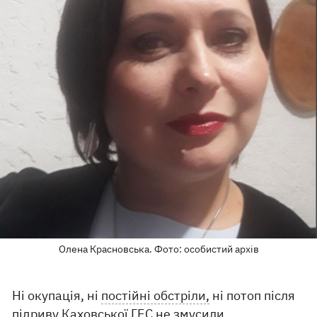
Олена Красновська. Фото: особистий архів
Ні окупація, ні
постійні обстріли,
ні потоп після
підриву Каховської ГЕС
не змусили