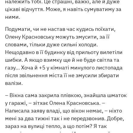
належить тобі. Це страшні, важкі, але й дуже
цікаві відчуття. Може, я навіть сумуватиму за
ними.
Подумати, чи не настав час кудись поїхати,
Олену Красновську можуть змусити, за її
словами, тільки дуже сильні холоди.
Нещодавно в її будинку від прильоту вилетіли
шибки. А якщо взимку ще й не буде світла та
газу... Хоча й +5 у кімнаті минулого листопада
після звільнення міста її не змусили збирати
валізи.
– Вікна сама закрила плівкою, знайшла шматок
у гаражі, – зітхає Олена Красновська. –
Написала заяву владі, що вікон немає, – ніхто
мені за два тижні так і не передзвонив. Добре,
зараз на вулиці тепло, а що потім? Я так