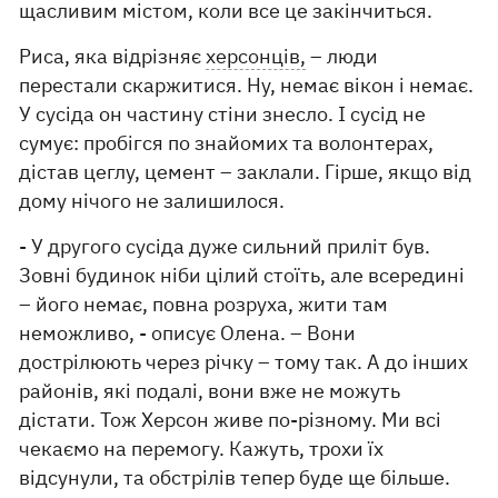
щасливим містом, коли все це закінчиться.
Риса, яка відрізняє
херсонців,
– люди
перестали скаржитися. Ну, немає вікон і немає.
У сусіда он частину стіни знесло. І сусід не
сумує: пробігся по знайомих та волонтерах,
дістав цеглу, цемент – заклали. Гірше, якщо від
дому нічого не залишилося.
- У другого сусіда дуже сильний приліт був.
Зовні будинок ніби цілий стоїть, але всередині
– його немає, повна розруха, жити там
неможливо, - описує Олена. – Вони
дострілюють через річку – тому так. А до інших
районів, які подалі, вони вже не можуть
дістати. Тож Херсон живе по-різному. Ми всі
чекаємо на перемогу. Кажуть, трохи їх
відсунули, та обстрілів тепер буде ще більше.