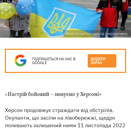
Фото: armyinform.com.ua (ілюстративне)
ПІДПИШІТЬСЯ НА НАС В
ДОДАТИ
GOOGLE
ЗАРАЗ
«Настрій бойовий – зимуємо у Херсоні»
Херсон продовжує страждати від
обстрілів
.
Окупанти, що засіли на лівобережжі, щедро
поливають залишений ними 11 листопада 2022