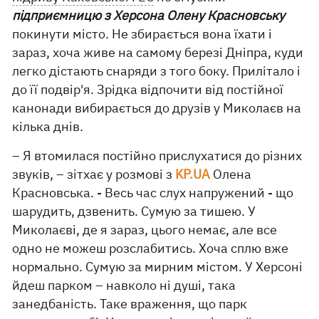
підприємницю з Херсона Олену Красновську
покинути місто. Не збирається вона їхати і
зараз, хоча живе на самому березі Дніпра, куди
легко дістають снаряди з того боку. Прилітало і
до її подвір'я. Зрідка відпочити від постійної
канонади вибирається до друзів у Миколаєв на
кілька днів.
– Я втомилася постійно прислухатися до різних
звуків, – зітхає у розмові з
KP.UA
Олена
Красновська. - Весь час слух напружений - що
шарудить, дзвенить. Сумую за тишею. У
Миколаєві, де я зараз, цього немає, але все
одно не можеш розслабитись. Хоча сплю вже
нормально. Сумую за мирним містом. У Херсоні
йдеш парком – навколо ні душі, така
занедбаність. Таке враження, що парк