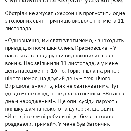
Святковий стіл зібрали усім миром
Обстріли не змусять херсонців пропустити одне
з головних свят – річницю визволення міста 11
листопада.
- Однозначно, ми святкуватимемо, - знаходить
привід для посмішки Олена Красновська. - У
нас свята та подарунки видозмінилися, але
вони є. Нас звільнили 11 листопада, а у мене
день народження 16-го. Торік пішла на ринок –
нічого немає, на другий день – теж нічого.
Вирішила, значить, ніяк не святкуватиму. Тут
іде до мене сусід, несе два батончики: «Вітаю з
днем ​​народження!». Ще одні сусіди дарують
пляшку шампанського та цукерки, ще один:
«Йшов, іноземці робили піцу і безкоштовно
роздавали, тримай». У мене був батончик