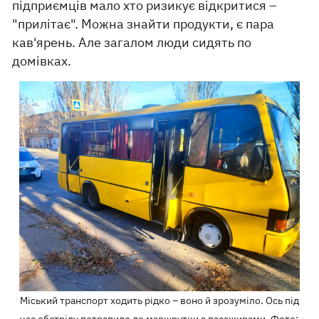
підприємців мало хто ризикує відкритися –
"прилітає". Можна знайти продукти, є пара
кав'ярень. Але загалом люди сидять по
домівках.
Міський транспорт ходить рідко – воно й зрозуміло. Ось під