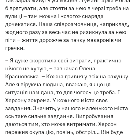
Так зараз живуть усі місцеві. Гуманітарка могла
б врятувати, але стояти за нею в черзі треба на
вулиці – там можна і «свого» снаряда
дочекатися. Наша співрозмовниця, наприклад,
жодного разу за весь час не ризикнула за нею
піти – життя дорожче за пачку макаронів чи
гречки.
– Я дуже скоротила свої витрати, практично
нічого не купую, – зазначає Олена
Красновська. – Кожна гривня у всіх на рахунку.
Але я віруюча людина, вважаю, якщо ця
ситуація нам дана, то для чогось це треба. І
Херсону зокрема. У кожного міста своє
завдання. Значить, у нашого маленького міста
ось таке сильне завдання. Випробування
даються тим, хто може витримати. Херсон
пережив окупацію, повінь, обстріл... Він буде