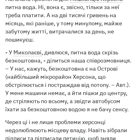
питна вода. Ні, вона є, звісно, ​​тільки за неї
треба платити. А на дві тисячі гривень на
місяць, які раніше, у тому минулому, майже
забутому житті, витрачалися за день, не
пошикуєш.
- У
Миколаєві
, дивлюся, питна вода скрізь
безкоштовна, - ділиться наша співрозмовниця.
– У нас, кажуть, безкоштовна є на Острові
(найбільший мікрорайон Херсона, що
обстрілюється і постраждав від потопу. – Авт.).
У мене машини немає, а йти пішки до центру,
де стріляють по всьому, а звідти автобусом
їхати за безкоштовною водою я не бачу сенсу.
Через ці і не лише проблеми херсонці
недолюблюють місцеву владу. Навіть зібрали
підписи та підписали петицію, щоб зняли