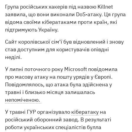
Група російських хакерів під назвою Killnet
заявила, що вони виконали DoS-атаку. Ця група
відома своїми кібератаками проти країн, які
підтримують Україну.
Сайт королівської сім'ї був відновлений і знову
став доступним для користувачів опівдні
неділі.
У липні поточного року Microsoft повідомила
про масову атаку на пошту урядів у Європі.
Повідомлялось, що атака була здійснена у
травні і близько місяця залишалась
непоміченою.
У травні ГУР організувало
кібератаку
на
російський оборонний завод. В результаті
роботи українських спеціалістів булла