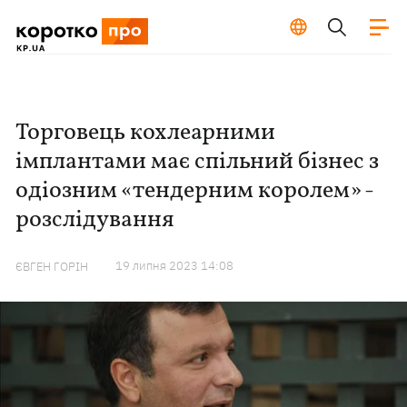
Торговець кохлеарними
імплантами має спільний бізнес з
одіозним «тендерним королем» -
розслідування
19 липня 2023 14:08
ЄВГЕН ГОРІН