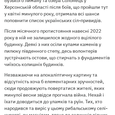
Бузького лиману та озера Солонець у
Херсонській області після боїв, що пройшли тут
у квітні минулого року, отримала всі шанси
поповнити список українських сіл-привидів.
Після місячного протистояння навесні 2022
року в ній не залишилося жодного вцілілого
будинку. Деякі з них осіли купами каменів у
пилюку південного степу, десь волонтерів
зустрічають остови, що стирчать з фундаментів
чиїхось колишніх будинків.
Незважаючи на апокаліптичну картину та
відсутність хоча б елементарних зручностей,
сюди продовжують повертатися жителі, яких
минулої весни звідси прогнала війна. Нехай і
їхати доводиться до уламків та руїн. Тих, хто
народився та виріс у цьому рибальському селі-
курорті, як магнітом, тягне до залишків рідних