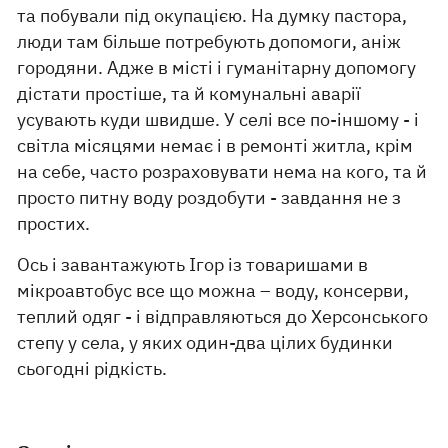
та побували під окупацією. На думку пастора,
люди там більше потребують допомоги, аніж
городяни. Адже в місті і гуманітарну допомогу
дістати простіше, та й комунальні аварії
усувають куди швидше. У селі все по-іншому - і
світла місяцями немає і в ремонті житла, крім
на себе, часто розраховувати нема на кого, та й
просто питну воду роздобути - завдання не з
простих.
Ось і завантажують Ігор із товаришами в
мікроавтобус все що можна – воду, консерви,
теплий одяг - і відправляються до Херсонського
степу у села, у яких один-два цілих будинки
сьогодні рідкість.