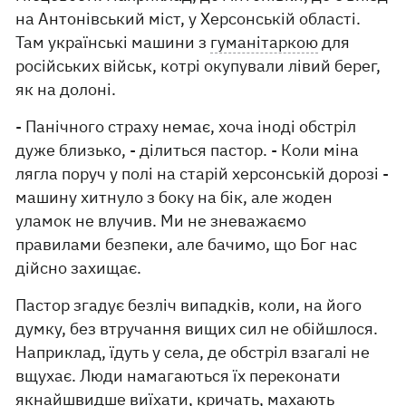
на Антонівський міст, у Херсонській області.
Там українські машини з
гуманітаркою
для
російських військ, котрі окупували лівий берег,
як на долоні.
- Панічного страху немає, хоча іноді обстріл
дуже близько, - ділиться пастор. - Коли міна
лягла поруч у полі на старій херсонській дорозі -
машину хитнуло з боку на бік, але жоден
уламок не влучив. Ми не зневажаємо
правилами безпеки, але бачимо, що Бог нас
дійсно захищає.
Пастор згадує безліч випадків, коли, на його
думку, без втручання вищих сил не обійшлося.
Наприклад, їдуть у села, де обстріл взагалі не
вщухає. Люди намагаються їх переконати
якнайшвидше виїхати, кричать, махають