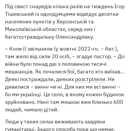
Під свист снарядів кілька разів на тиждень Ігор
Тішевський із однодумцями відвідує десятки
населених пунктів у Херсонській та
Миколаївській областях, серед них і
багатостраждальну Олександрівку.
– Коли її звільнили (у жовтні 2022-го. – Авт.),
там жило від сили 20 осіб, – згадує пастор. – До
війни було понад дві з половиною тисячі
мешканців. Як почалися бої, багато хто виїхав…
Деякі постраждали, деяких
розстріляли
. Не
дивилися – винні чи ні. Для них ми всі винні –
бо ми українці. Це село, в якому кожен будинок
зруйновано. Нині там мешкає вже близько 600
людей, чимало дітей.
Люди у таких селах виживають завдяки
гуманітарці. Іншого способу поки що немає,