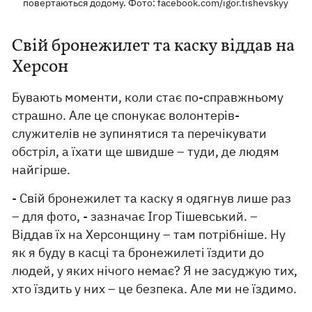
повертаються додому. Фото: facebook.com/igor.tishevskyy
Свій бронежилет та каску віддав на
Херсон
Бувають моменти, коли стає по-справжньому
страшно. Але це спонукає волонтерів-
служителів не зупинятися та перечікувати
обстріл, а їхати ще швидше – туди, де людям
найгірше.
- Свій бронежилет та каску я одягнув лише раз
– для фото, - зазначає Ігор Тішевський. –
Віддав їх на Херсонщину – там потрібніше. Ну
як я буду в касці та бронежилеті їздити до
людей, у яких нічого немає? Я не засуджую тих,
хто їздить у них – це безпека. Але ми не їздимо.