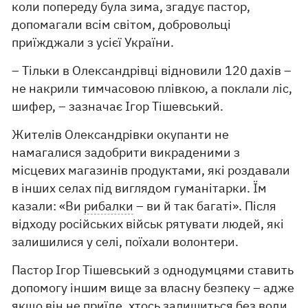
коли попереду була зима, згадує пастор,
допомагали всім світом, добровольці
приїжджали з усієї України.
– Тільки в Олександрівці відновили 120 дахів –
не накрили тимчасовою плівкою, а поклали ліс,
шифер, – зазначає Ігор Тішевський.
Жителів Олександрівки окупанти не
намагалися задобрити викраденими з
місцевих магазинів продуктами, які роздавали
в інших селах під виглядом гуманітарки. Їм
казали: «Ви
рибалки
– ви й так багаті». Після
відходу російських військ рятувати людей, які
залишилися у селі, поїхали волонтери.
Пастор Ігор Тішевський з однодумцями ставить
допомогу іншим вище за власну безпеку – адже
якщо він не приїде, хтось залишиться без води,