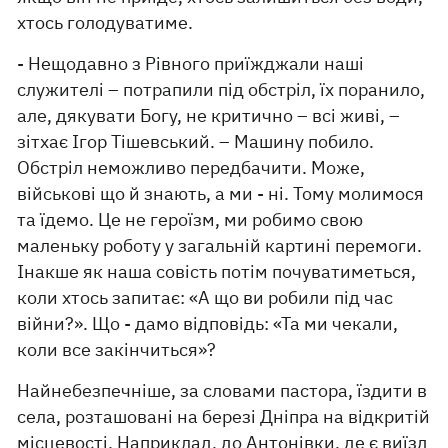
хтось голодуватиме.
- Нещодавно з Рівного приїжджали наші
служителі – потрапили під обстріл, їх поранило,
але, дякувати Богу, не критично – всі живі, –
зітхає Ігор Тішевський. – Машину побило.
Обстріл неможливо передбачити. Може,
військові що й знають, а ми - ні. Тому молимося
та їдемо. Це не героїзм, ми робимо свою
маленьку роботу у загальній картині перемоги.
Інакше як наша совість потім почуватиметься,
коли хтось запитає: «А що ви робили під час
війни?». Що - дамо відповідь: «Та ми чекали,
коли все закінчиться»?
Найнебезпечніше, за словами пастора, їздити в
села, розташовані на березі Дніпра на відкритій
місцевості. Наприклад, до Антонівки, де є виїзд