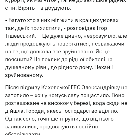
стін. Вірять – відбудують.
- Багато хто з них міг жити в кращих умовах
там, де їх прихистили, - розповідає Ігор
Тішевський. – Це дуже дивно, незрозуміло, але
люди продовжують повертатися, незважаючи
на те, що довкола все зруйновано. Як це
пояснити? Це поклик до рідної обителі на
душевному рівні, до рідного дому. Нехай і
зруйнованому.
Після
підриву Каховської ГЕС
Олександрівку не
затопило – хоч у чомусь селу пощастило. Воно
розташоване на високому березі, вода сюди не
дійшла. Городи, якесь господарство вціліло.
Однак село, точніше ті руїни, що від нього
залишилися, продовжують
постійно
обстрілювати
.