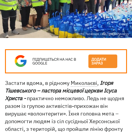
Фото: facebook.com/igor.tishevskyy
ПІДПИШІТЬСЯ НА НАС В
ДОДАТИ
GOOGLE
ЗАРАЗ
Застати вдома, в рідному
Миколаєві
,
Ігоря
Тішевського – пастора місцевої церкви Ісуса
Христа -
практично неможливо. Ледь не щодня
разом із групою активістів-прихожан він
вирушає «волонтерити». Їхня головна мета –
допомогти людям із сіл сусідньої Херсонської
області, з територій, що пройшли лінію фронту