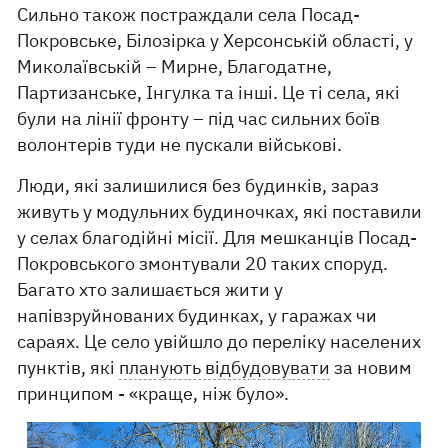
Сильно також постраждали села Посад-
Покровське, Білозірка у Херсонській області, у
Миколаївській – Мирне, Благодатне,
Партизанське, Інгулка та інші. Це ті села, які
були на лінії фронту – під час сильних боїв
волонтерів туди не пускали військові.
Люди, які залишилися без будинків, зараз
живуть у модульних будиночках, які поставили
у селах благодійні місії. Для мешканців Посад-
Покровського змонтували 20 таких споруд.
Багато хто залишається жити у
напівзруйнованих будинках, у гаражах чи
сараях. Це село увійшло до переліку населених
пунктів, які
планують відбудовувати
за новим
принципом - «краще, ніж було».