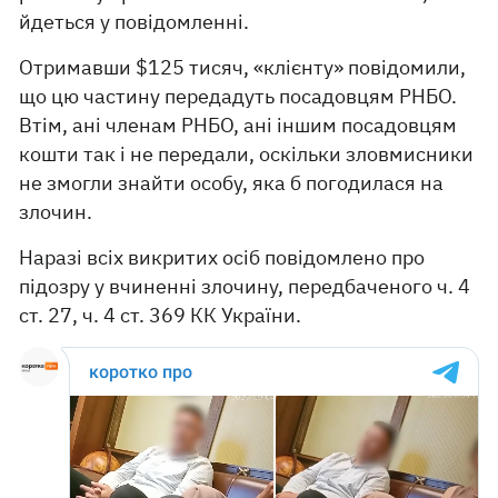
йдеться у повідомленні.
Отримавши $125 тисяч, «клієнту» повідомили,
що цю частину передадуть посадовцям РНБО.
Втім, ані членам РНБО, ані іншим посадовцям
кошти так і не передали, оскільки зловмисники
не змогли знайти особу, яка б погодилася на
злочин.
Наразі всіх викритих осіб повідомлено про
підозру у вчиненні злочину, передбаченого ч. 4
ст. 27, ч. 4 ст. 369 КК України.