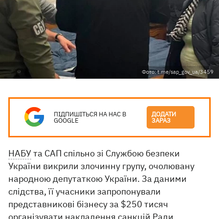
Фото: t.me/sap_gov_ua/3459
ПІДПИШІТЬСЯ НА НАС В
ДОДАТИ
GOOGLE
ЗАРАЗ
НАБУ
та САП спільно зі Службою безпеки
України викрили злочинну групу, очолювану
народною депутаткою України. За даними
слідства, її учасники запропонували
представникові бізнесу за $250 тисяч
організувати накладення санкцій Ради