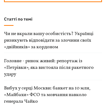
Статті по темі
Чи не вкрали вашу особистість? Українці
ризикують відповідати за злочини своїх
«двійників» за кордоном
Головне - ринок живий: репортаж із
«Петрівки», яка вистояла після ракетного
удару
Вибух у серці Москви: банкет на 10 млн,
«Майбахи» ФСО та мовчання навколо
генерала Чайко