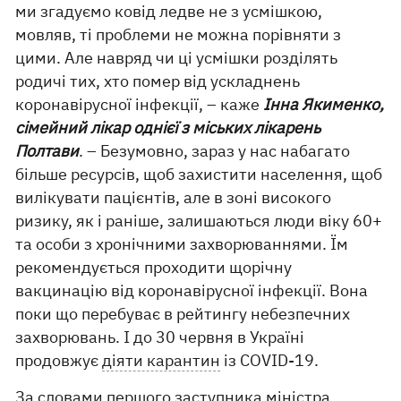
ми згадуємо ковід ледве не з усмішкою,
мовляв, ті проблеми не можна порівняти з
цими. Але навряд чи ці усмішки розділять
родичі тих, хто помер від ускладнень
коронавірусної інфекції, – каже
Інна Якименко,
сімейний лікар однієї з міських лікарень
Полтави
. – Безумовно, зараз у нас набагато
більше ресурсів, щоб захистити населення, щоб
вилікувати пацієнтів, але в зоні високого
ризику, як і раніше, залишаються люди віку 60+
та особи з хронічними захворюваннями. Їм
рекомендується проходити щорічну
вакцинацію від коронавірусної інфекції. Вона
поки що перебуває в рейтингу небезпечних
захворювань. І до 30 червня в Україні
продовжує
діяти карантин
із СOVID-19.
За словами першого заступника міністра