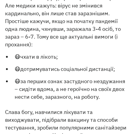
Але медики кажуть: вірус не змінився
кардинально, він лише став заразнішим.
Простіше кажучи, якщо на початку пандемії
одна людина, чхнувши, заражала 3-4 осіб, то
зараз – 6-7. Тому все ще актуальні вимоги (і
прохання):
😷чхати в лікоть;
😷дотримуватись соціальної дистанції;
😷за перших ознак застудного нездужання
– сидіти вдома, а не героїчно на своїх двох
нести себе, заразного, на роботу.
Слава богу, навчилися лікувати та
виходжувати, підібрали вакцину та способи
тестування, зробили популярними санітайзери