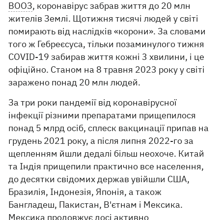
ВООЗ
, коронавірус забрав життя до 20 млн
жителів Землі. Щотижня тисячі людей у світі
помирають від наслідків «корони». За словами
того ж Гебреєсуса, тільки позаминулого тижня
COVID-19 забирав життя кожні 3 хвилини, і це
офіційно. Станом на 8 травня 2023 року у світі
заражено понад 20 млн людей.
За три роки пандемії від коронавірусної
інфекції різними препаратами прищепилося
понад 5 млрд осіб, сплеск вакцинації припав на
грудень 2021 року, а після липня 2022-го за
щепленням йшли дедалі більш неохоче. Китай
та Індія прищепили практично все населення,
до десятки свідомих держав увійшли США,
Бразилія, Індонезія, Японія, а також
Бангладеш, Пакистан, В'єтнам і Мексика.
Мексика продовжує досі активно