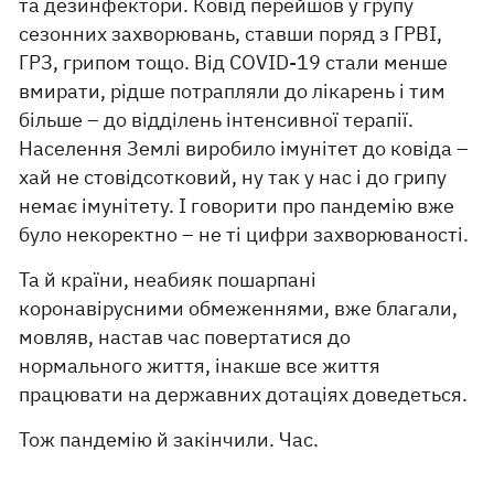
та дезинфектори. Ковід перейшов у групу
сезонних захворювань, ставши поряд з ГРВІ,
ГРЗ, грипом тощо. Від COVID-19 стали менше
вмирати, рідше потрапляли до лікарень і тим
більше – до відділень інтенсивної терапії.
Населення Землі виробило імунітет до ковіда –
хай не стовідсотковий, ну так у нас і до грипу
немає імунітету. І говорити про пандемію вже
було некоректно – не ті цифри захворюваності.
Та й країни, неабияк пошарпані
коронавірусними обмеженнями, вже благали,
мовляв, настав час повертатися до
нормального життя, інакше все життя
працювати на державних дотаціях доведеться.
Тож пандемію й закінчили. Час.