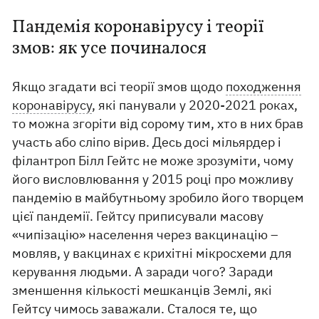
Пандемія коронавірусу і теорії
змов: як усе починалося
Якщо згадати всі теорії змов щодо
походження
коронавірусу
, які панували у 2020-2021 роках,
то можна згоріти від сорому тим, хто в них брав
участь або сліпо вірив. Десь досі мільярдер і
філантроп Білл Гейтс не може зрозуміти, чому
його висловлювання у 2015 році про можливу
пандемію в майбутньому зробило його творцем
цієї пандемії. Гейтсу приписували масову
«чипізацію» населення через вакцинацію –
мовляв, у вакцинах є крихітні мікросхеми для
керування людьми. А заради чого? Заради
зменшення кількості мешканців Землі, які
Гейтсу чимось заважали. Сталося те, що