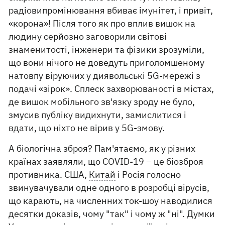
радіовипромінювання вбиває імунітет, і привіт,
«корона»! Після того як про вплив вишок на
людину серйозно заговорили світові
знаменитості, інженери та фізики зрозуміли,
що вони нічого не доведуть приголомшеному
натовпу віруючих у диявольські 5G-мережі з
подачі «зірок». Сплеск захворюваності в містах,
де вишок мобільного зв'язку зроду не було,
змусив публіку видихнути, замислитися і
вдати, що ніхто не вірив у 5G-змову.
А біологічна зброя? Пам'ятаємо, як у різних
країнах заявляли, що COVID-19 – це біозброя
противника. США,
Китай
і Росія голосно
звинувачували одне одного в розробці вірусів,
що карають, на численних ток-шоу наводилися
десятки доказів, чому "так" і чому ж "ні". Думки