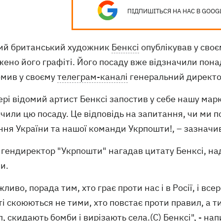
ПІДПИШІТЬСЯ НА НАС В GOOG
ий британський художник
Бенксі
опублікував у своє
ено його графіті. Його посаду вже відзначили пона
омив у своєму
телеграм-каналі
генеральний директор
ері відомий артист Бенксі запостив у себе нашу марк
чили цю посаду. Це відповідь на запитання, чи ми п
ння України та нашої команди Укрпошти!, – зазначи
гендиректор "Укрпошти" нагадав цитату Бенксі, наді
и.
ожливо, порада тим, хто грає проти нас і в Росії, і в
і скоюються не тими, хто повстає проти правил, а ти
, скидають бомби і вирізають села.(С) Бенксі", - нап