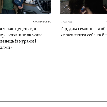
СУСПІЛЬСТВО
5 серпня
 чекає цуценят, а
Гар, дим і смог після обс
ар - кохання: як живе
як захистити себе та б
ленець із курами і
лями»