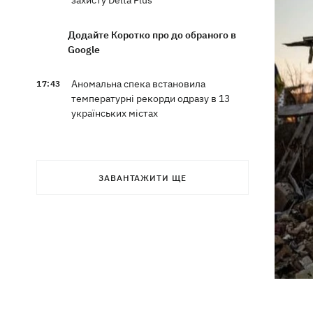
захисту Delta Plus
Додайте Коротко про до обраного в
Google
Аномальна спека встановила
17:43
температурні рекорди одразу в 13
українських містах
РФ масовано атакувала "Укрнафту" -
17:20
пошкоджено сім об'єктів видобутку
ЗАВАНТАЖИТИ ЩЕ
16:40
Шацькі озера міліють: що
відбувається і чи винні у цьому поля
лохини
Суперечка в маршрутці переросла в
16:20
бійку в аптеці - поліцейські у Львові
розслідують інцидент