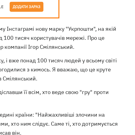
LE
ДОДАТИ ЗАРАЗ
му Інстаграмі нову марку "Укрпошти", на якій
д 100 тисяч користувачів мережі. Про це
 компанії Ігор Смілянський.
у, і вже понад 100 тисяч людей у всьому світі
огодилися з кимось. Я вважаю, що це круте
в Смілянський.
славши її всім, хто веде свою "гру" проти
середині країни: "Найжахливіші злочини на
ми, хто ним слідує. Саме ті, хто дотримується
исав він.