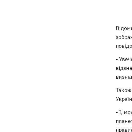
Помер автор пісень Мадонни й
16:13
трикратний лауреат Grammy Вільям
Орбіт
Відом
Росія вдарила по стадіону
15:41
зображ
"Чорноморець" в Одесі
повід
Скандал із закупівлями курятини:
15:37
мережа «Делікат» продовжує
- Увеч
продавати продукцію птахофабрики,
відзна
звинувачуваної в екологічному терорі
визна
Синоптики розповіли, які області на
15:25
Також 
вихідних накриють грози із градом
Україн
Софія Ротару показалася з букетами
15:00
- І, м
квітів у день 79-річчя
планет
правил