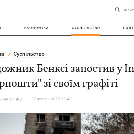
Знайт
А
ЕКОНОМІКА
СУСПІЛЬСТВО
ПОДІ
на
Суспільство
ожник Бенксі запостив у I
рпошти" зі своїм графіті
27 лютого 2023 23:43
А МАРТИНКО