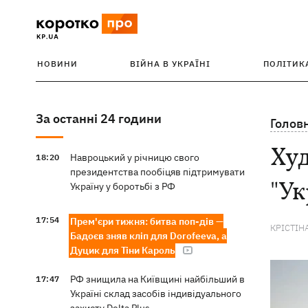
НОВИНИ
ВІЙНА В УКРАЇНІ
ПОЛІТИК
За останні 24 години
Голов
Худ
Навроцький у річницю свого
18:20
президентства пообіцяв підтримувати
"Ук
Україну у боротьбі з РФ
17:54
Прем'єри тижня: битва поп-дів —
КРІСТІН
Бадоєв зняв кліп для Dorofeeva, а
Дуцик для Тіни Кароль
РФ знищила на Київщині найбільший в
17:47
Україні склад засобів індивідуального