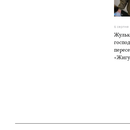
6 серпня
Жулька
господ
пересе
«Жигу