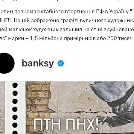
ковин повномасштабного вторгнення РФ в Україну "
НГ!". На ній зображено графіті вуличного художника
цей малюнок художник залишив на стіні зруйнованог
ої марки – 1,5 мільйона примірників або 250 тисяч