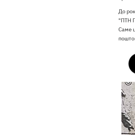
До ро
"ПТН П
Саме 
поштов