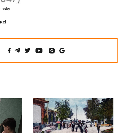
ansky
ксі