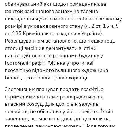
обвинувальний акт щодо громадянина за
фактом закінченого замаху на таємне
викрадення чужого майна в особливо великому
розмірі в умовах воєнного стану (ч. 2 ст. 15 ч. 5
ст. 185 Кримінального кодексу України).
Розслідуванням встановлено, що мешканець
столиці вирішив демонтувати зі стіни
напівзруйнованого росіянами будинку у
Гостомелі графіті "Жінка у протигазі"
всесвітньо відомого вуличного художника
Бенксі, - розповіли правоохоронці.
Зловмисник планував продати графіті, а
отриманими коштами розпорядитися на
власний розсуд. Для цього він залучив
чоловіків, не обізнаних у його намірах. Їх він
запевнив, що має всі відповідні дозволи на
проведення демонтажу муралу. Після того як