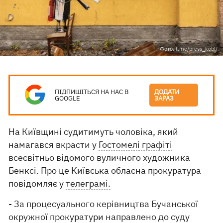
Фото: t.me/press_kobl/
ПІДПИШІТЬСЯ НА НАС В
ДОДАТИ
GOOGLE
ЗАРАЗ
На Київщині судитимуть чоловіка, який
намагався вкрасти у
Гостомелі графіті
всесвітньо відомого вуличного художника
Бенксі. Про це Київська обласна прокуратура
повідомляє у
телеграмі.
- За процесуального керівництва Бучанської
окружної прокуратури направлено до суду