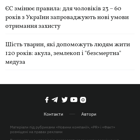
ЄС змінює правила: для чоловіків 23 – 60
років з України запроваджують нові умови
отримання захисту
Шість тварин, які допоможуть людям жити
120 років: акула, землекоп і "безсмертна"
медуза
Контакти
Автори
Матеріали під рубриками «Новини компанії», «PR» і «Факт»
розміщені на правах реклами