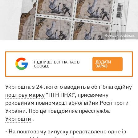
Фото: ukrposhta.ua
ПІДПИШІТЬСЯ НА НАС В
ДОДАТИ
GOOGLE
ЗАРАЗ
Укрпошта з 24 лютого вводить в обіг благодійну
поштову марку
"ПТН ПНХ!", присвячену
роковинам повномасштабної війни Росії проти
України. Про це повідомляє пресслужба
Укрпошти
.
- На поштовому випуску представлено одне із