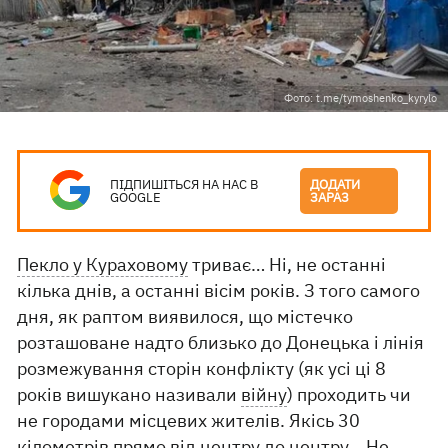
Фото: t.me/tymoshenko_kyrylo
ПІДПИШІТЬСЯ НА НАС В
ДОДАТИ
GOOGLE
ЗАРАЗ
Пекло у Кураховому
триває… Ні, не останні
кілька днів, а останні вісім років. З того самого
дня, як раптом виявилося, що містечко
розташоване надто близько до Донецька і лінія
розмежування сторін конфлікту (як усі ці 8
років вишукано називали
війну
) проходить чи
не городами місцевих жителів. Якісь 30
кілометрів прямо від центру до центру… Не