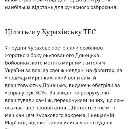
найбільша відстань для сучасного озброєння.
Ціляться у Курахівську ТЕС
7 грудня Курахове обстріляли особливо
жорстко з боку окупованого Донецька.
Бойовики люто мстять мирним жителям
України за все: за свої ж невдачі на фронтах, за
«кошмар мирняка», який вони самі й
влаштовують у Донецьку, видаючи обстріли за
«справу рук ЗСУ». За злидні та розруху, які
влаштували самі ж, переконуючи інших, що ось-
ось настане процвітання… Дістається всім - і
мешканцям Курахового зокрема, і нещасній
Мар'їнці, від якої залишилися лічені будівлі