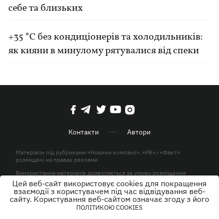
себе та близьких
+35 °C без кондиціонерів та холодильників:
як кияни в минулому рятувалися від спеки
Контакти
Автори
Матеріали під рубриками «Новини компанії», «PR» і «Факт»
розміщені на правах реклами
Використання матеріалів дозволяється за умови розміщення
активного гіперпосилання на KP.UA в першому абзаці.
Цей веб-сайт використовує cookies для покращення
взаємодії з користувачем під час відвідування веб-
© ТОВ «ЮЛАВ МЕДІА» 2026. Всі права захищені.
сайту. Користування веб-сайтом означає згоду з його
ПОЛІТИКОЮ COOKIES