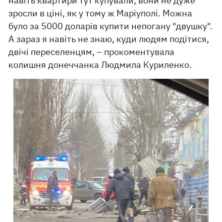
навіть квартири тут купували, вони не дуже
зросли в ціні, як у тому ж Маріуполі. Можна
було за 5000 доларів купити непогану "двушку".
А зараз я навіть не знаю, куди людям подітися,
двічі переселенцям, – прокоментувала
колишня донеччанка Людмила Куриленко.