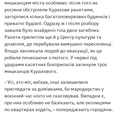
мешканцям міста особливо: після того як
росіяни обстріляли Курахове ракетами,
загорілися кілька багатоповерхових будинків і
приватні будівлі. Одразу ж і після розбору
завалів було знайдено тіла двох загиблих.
Ракети прилетіли ще й у Центр культури та
дозвілля, де перебували вимушені переселенці.
Влада закликала людей до евакуації, як це
робили починаючи з лютого. У червні під
ударами касетних боєприпасів загинули троє
мешканців Курахового.
- Усі, хто міг, виїхав, інші залишилися
приглядати за домівками, бо мародерство у
воєнний час ніхто не скасовував. Випадки є,
про них особливо не базікають, але околицями
по квартирах ходять, - попереджають городяни.