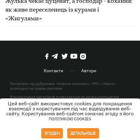
Жулька чекає цуценят, а господар - кохання:
як живе переселенець із курами і
«Жигулями»
Контакти
Автори
Матеріали під рубриками «Новини компанії», «PR» і «Факт»
розміщені на правах реклами
Використання матеріалів дозволяється за умови розміщення
активного гіперпосилання на KP.UA в першому абзаці.
Цей веб-сайт використовує cookies для покращення
взаємодії з користувачем під час відвідування веб-
© ТОВ «ЮЛАВ МЕДІА» 2026. Всі права захищені.
сайту. Користування веб-сайтом означає згоду з його
ПОЛІТИКОЮ COOKIES
Дизайн
ЗГОДЕН
ДЕТАЛЬНІШЕ