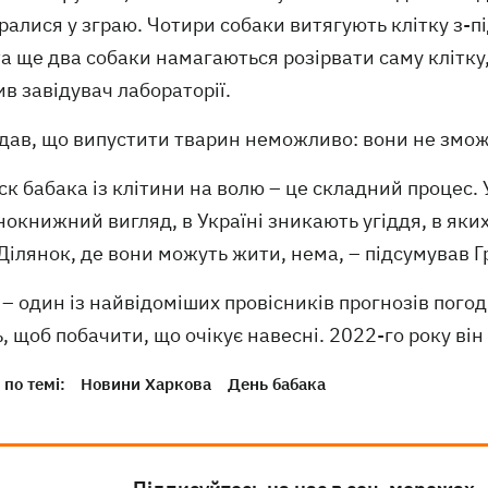
ралися у зграю. Чотири собаки витягують клітку з-під
та ще два собаки намагаються розірвати саму клітку,
в завідувач лабораторії.
дав, що випустити тварин неможливо: вони не змож
ск бабака із клітини на волю – це складний процес.
окнижний вигляд, в Україні зникають угіддя, в яки
Ділянок, де вони можуть жити, нема, – підсумував Г
– один із найвідоміших провісників прогнозів погод
, щоб побачити, що очікує навесні. 2022-го року в
по темі:
Новини Харкова
День бабака