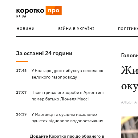
НОВИНИ
ВІЙНА В УКРАЇНІ
ПОЛІТИК
За останні 24 години
Голов
Жит
У Болгарії дрон вибухнув неподалік
17:48
великого газопроводу
оку
Після тривалої хвороби в Аргентині
17:07
помер батько Ліонеля Мессі
АЛЬОНА
У Марганці та сусідніх населених
16:39
пунктах відновили водопостачання
Додайте Коротко про до обраного в