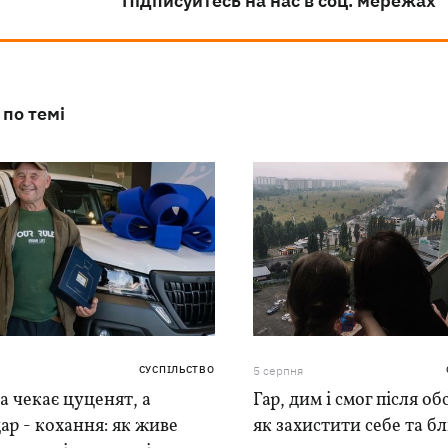
Підписуйтесь на нас в соц. мережах
 по темі
СУСПІЛЬСТВО
5 серпня
 чекає цуценят, а
Гар, дим і смог після обс
ар - кохання: як живе
як захистити себе та б