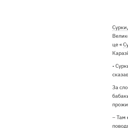
На Буковині затримали чоловіка, який
14:36
11 днів ховався у лісі після того, як
поранив поліцейських
Сурки
Велико
На Київщині спалахнула пожежа у
14:09
це «
С
притулку для тварин «Сіріус» -
загинуло 8 собак
Караз
- Сурк
Росіяни вбили своїми дронами
13:01
директора київської школи, її
сказав
чоловіка та онука
За сл
13:00
Квас, який пережив князів, бочки і
бабаки
кока-колу теж переживе: чому
прожи
українці досі люблять цей напій
– Там 
поводя