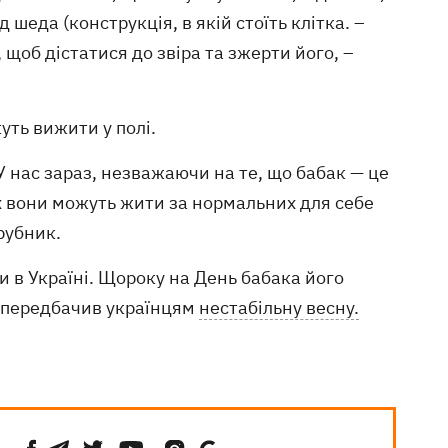
 шеда (конструкція, в якій стоїть клітка. –
 щоб дістатися до звіра та зжерти його, –
уть вижити у полі.
 У нас зараз, незважаючи на те, що бабак — це
х вони можуть жити за нормальних для себе
рубник.
и в Україні. Щороку на День бабака його
ін передбачив українцям
нестабільну весну.