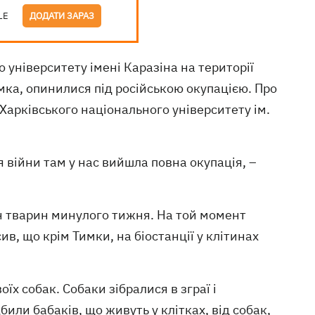
LE
ДОДАТИ ЗАРАЗ
 університету імені Каразіна на території
мка, опинилися під російською окупацією. Про
 Харківського національного університету ім.
ня війни там у нас вийшла повна окупація, –
н тварин минулого тижня. На той момент
ив, що крім Тимки, на біостанції у клітинах
їх собак. Собаки зібралися в зграї і
или бабаків, що живуть у клітках, від собак,