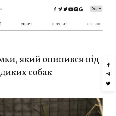
и
Ї
СПОРТ
ШОУ-БІЗ
БІЛЬШЕ
мки, який опинився під
 диких собак