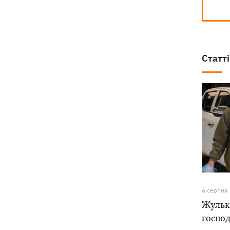
Статті
6 серпня
Жулька
господ