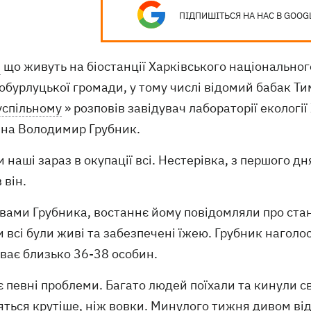
ПІДПИШІТЬСЯ НА НАС В GOOG
,
що живуть на біостанції Харківського національного
бурлуцької громади, у тому числі відомий бабак Ти
успільному
» розповів завідувач лабораторії екології
іна Володимир Грубник.
и наші зараз в окупації всі. Нестерівка, з першого д
 він.
овами Грубника, востаннє йому повідомляли про ста
 всі були живі та забезпечені їжею. Грубник наголос
ває близько 36-38 особин.
є певні проблеми. Багато людей поїхали та кинули сво
ться крутіше, ніж вовки. Минулого тижня дивом відб