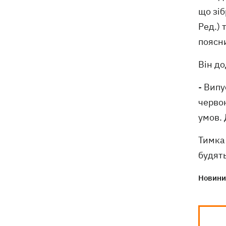
що зіб
Ред.) 
поясни
Він до
- Випу
червон
умов. 
Тимка 
будять
Новини 