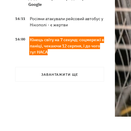
Google
Росіяни атакували рейсовий автобус у
16:11
Нікополі - є жертви
16:00
Кінець світу на 7 секунд: соцмережі в
паніці, чекаючи 12 серпня, і до чого
тут НАСА
У США запевнили, що Київ погодився
15:51
не нападати на неросійські танкери у
ЗАВАНТАЖИТИ ЩЕ
Чорному морі
США щомісяця поставлятимуть
15:28
Україні ракети для Patriot, -
Зеленський
У Польщі спростували заяви про
15:08
депортацію українців призовного віку
- "це популізм"