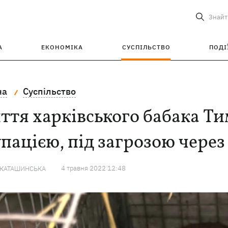
Знайт
А
ЕКОНОМІКА
СУСПІЛЬСТВО
ПОДІ
на
Суспільство
тя харківського бабака Ти
пацією, під загрозою через
4 травня 2022 12:48
 КАТАШИНСЬКА