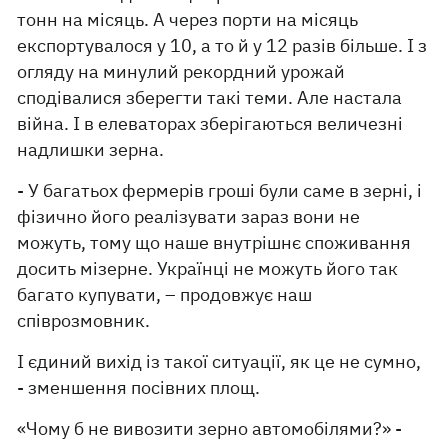
тонн на місяць. А через порти на місяць
експортувалося у 10, а то й у 12 разів більше. І з
огляду на минулий рекордний урожай
сподівалися зберегти такі теми. Але настала
війна. І в елеваторах зберігаються величезні
надлишки зерна.
- У багатьох фермерів гроші були саме в зерні, і
фізично його реалізувати зараз вони не
можуть, тому що наше внутрішнє споживання
досить мізерне. Українці не можуть його так
багато купувати, – продовжує наш
співрозмовник.
І єдиний вихід із такої ситуації, як це не сумно,
- зменшення посівних площ.
«Чому б не вивозити зерно автомобілями?» -