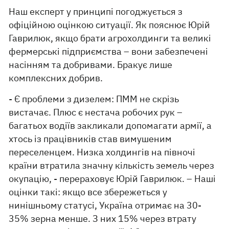
Наш експерт у принципі погоджується з
офіційною оцінкою ситуації. Як пояснює Юрій
Гаврилюк, якщо брати агрохолдинги та великі
фермерські підприємства – вони забезпечені
насінням та добривами. Бракує лише
комплексних добрив.
- Є проблеми з дизелем: ПММ не скрізь
вистачає. Плюс є нестача робочих рук –
багатьох водіїв закликали допомагати армії, а
хтось із працівників став вимушеним
переселенцем. Низка холдингів на півночі
країни втратила значну кількість земель через
окупацію, - перераховує Юрій Гаврилюк. – Наші
оцінки такі: якщо все збережеться у
нинішньому статусі, Україна отримає на 30-
35% зерна менше. З них 15% через втрату