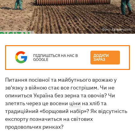
Фото: Agravery.com
ПІДПИШІТЬСЯ НА НАС В
ДОДАТИ
GOOGLE
ЗАРАЗ
Питання посівної та майбутнього врожаю у
зв'язку з війною стає все гострішим. Чи не
опиниться Україна без зерна та овочів? Чи
злетять через це восени
ціни
на хліб та
традиційний «борщовий набір»? Як відсутність
експорту позначиться на світових
продовольчих ринках?