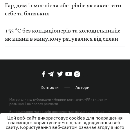
Гар, дим і смог після обстрілів: як захистити
себе та близьких
+35 °C без кондиціонерів та холодильників:
як кияни в минулому рятувалися від спеки
Контакти
Автори
Матеріали під рубриками «Новини компанії», «PR» і «Факт»
розміщені на правах реклами
Використання матеріалів дозволяється за умови розміщення
активного гіперпосилання на KP.UA в першому абзаці.
Цей веб-сайт використовує cookies для покращення
взаємодії з користувачем під час відвідування веб-
© ТОВ «ЮЛАВ МЕДІА» 2026. Всі права захищені.
сайту. Користування веб-сайтом означає згоду з його