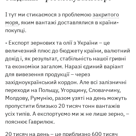
І тут ми стикаємося з проблемою
закритого
моря
, яким вантажі доставлялися в країни-
покупці.
- Експорт зернових та олії з України – це
величезний плюс до бюджету країни, валютний
дохід і, як результат, стабільність нашої гривні
та економіки загалом. Наразі єдиний варіант
для вивезення продукції – через
західноукраїнський кордон. Але всі залізничні
переходи на Польщу, Угорщину, Словаччину,
Молдову, Румунію, разом узяті на день можуть
пропустити близько 20 тисяч тонн вантажів
усіх типів. А експортуємо ми ж не лише зерно, –
пояснює Гаврилюк.
20 тисяч на день – це приблизно 600 тисяч