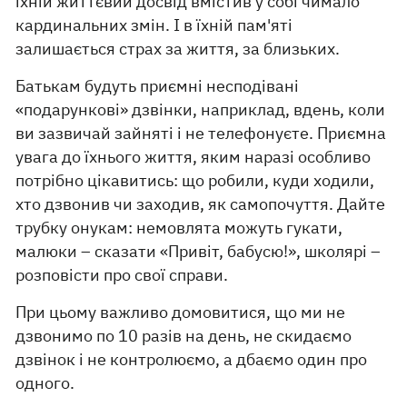
їхній життєвий досвід вмістив у собі чимало
кардинальних змін. І в їхній пам'яті
залишається страх за життя, за близьких.
Батькам будуть приємні несподівані
«подарункові» дзвінки, наприклад, вдень, коли
ви зазвичай зайняті і не телефонуєте. Приємна
увага до їхнього життя, яким наразі особливо
потрібно цікавитись: що робили, куди ходили,
хто дзвонив чи заходив, як самопочуття. Дайте
трубку онукам: немовлята можуть гукати,
малюки – сказати «Привіт, бабусю!», школярі –
розповісти про свої справи.
При цьому важливо домовитися, що ми не
дзвонимо по 10 разів на день, не скидаємо
дзвінок і не контролюємо, а дбаємо один про
одного.