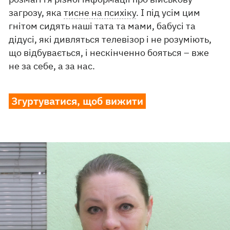
загрозу, яка
тисне на психіку
. І під усім цим
гнітом сидять наші тата та мами, бабусі та
дідусі, які дивляться телевізор і не розуміють,
що відбувається, і нескінченно бояться – вже
не за себе, а за нас.
Згуртуватися, щоб вижити