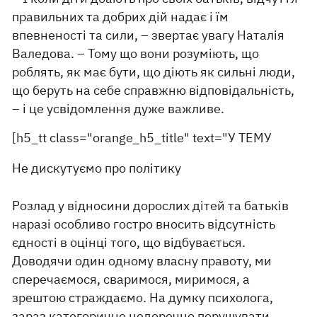
правильних та добрих дій надає і їм
впевненості та сили, – звертає увагу Наталія
Валедова. – Тому що вони розуміють, що
роблять, як має бути, що діють як сильні люди,
що беруть на себе справжню відповідальність,
– і це усвідомлення дуже важливе.
[h5_tt class="orange_h5_title" text="У ТЕМУ
Не дискутуємо про політику
Розлад у відносини дорослих дітей та батьків
наразі особливо гостро вносить відсутність
єдності в оцінці того, що відбувається.
Доводячи один одному власну правоту, ми
сперечаємося, сваримося, миримося, а
зрештою страждаємо. На думку психолога,
зараз категорично недоречно порушувати