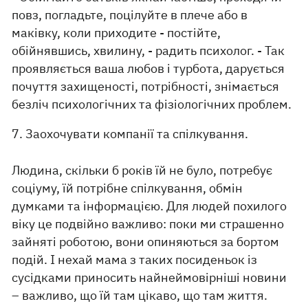
повз, погладьте, поцілуйте в плече або в
маківку, коли приходите - постійте,
обійнявшись, хвилину, - радить психолог. - Так
проявляється ваша любов і турбота, дарується
почуття захищеності, потрібності, знімається
безліч психологічних та фізіологічних проблем.
7. Заохочувати компанії та спілкування.
Людина, скільки б років їй не було, потребує
соціуму, їй потрібне спілкування, обмін
думками та інформацією. Для людей похилого
віку це подвійно важливо: поки ми страшенно
зайняті роботою, вони опиняються за бортом
подій. І нехай мама з таких посиденьок із
сусідками приносить найнеймовірніші новини
– важливо, що їй там цікаво, що там життя.