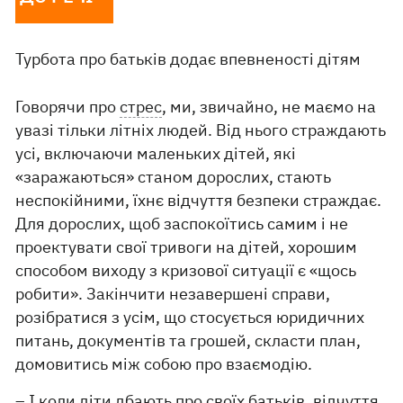
Турбота про батьків додає впевненості дітям
Говорячи про
стрес
, ми, звичайно, не маємо на
увазі тільки літніх людей. Від нього страждають
усі, включаючи маленьких дітей, які
«заражаються» станом дорослих, стають
неспокійними, їхнє відчуття безпеки страждає.
Для дорослих, щоб заспокоїтись самим і не
проектувати свої тривоги на дітей, хорошим
способом виходу з кризової ситуації є «щось
робити». Закінчити незавершені справи,
розібратися з усім, що стосується юридичних
питань, документів та грошей, скласти план,
домовитись між собою про взаємодію.
– І коли діти дбають про своїх батьків, відчуття