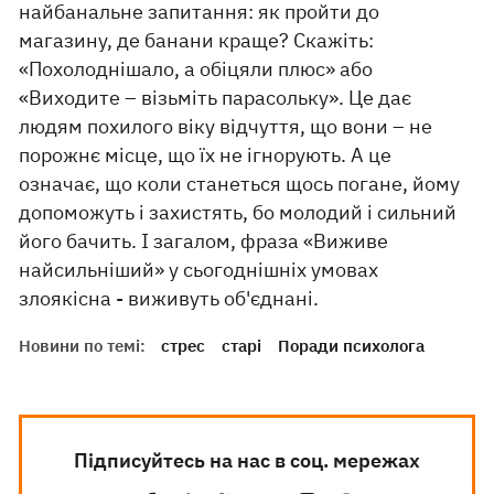
найбанальне запитання: як пройти до
магазину, де банани краще? Скажіть:
«Похолоднішало, а обіцяли плюс» або
«Виходите – візьміть парасольку». Це дає
людям похилого віку відчуття, що вони – не
порожнє місце, що їх не ігнорують. А це
означає, що коли станеться щось погане, йому
допоможуть і захистять, бо молодий і сильний
його бачить. І загалом, фраза «Виживе
найсильніший» у сьогоднішніх умовах
злоякісна - виживуть об'єднані.
Новини по темі:
стрес
старі
Поради психолога
Підписуйтесь на нас в соц. мережах