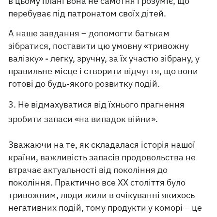
в цьому плані вона не самотня і розуміє, що
перебуває під патронатом своїх дітей.
А наше завдання – допомогти батькам
зібратися, поставити цю умовну «тривожну
валізку» - легку, зручну, за їх участю зібрану, у
правильне місце і створити відчуття, що вони
готові до будь-якого розвитку подій.
3. Не відмахуватися від їхнього прагнення
зробити запаси «на випадок війни».
Зважаючи на те, як складалася історія нашої
країни, важливість запасів продовольства не
втрачає актуальності від покоління до
покоління. Практично все ХХ століття було
тривожним, люди жили в очікуванні якихось
негативних подій, тому продукти у коморі – це