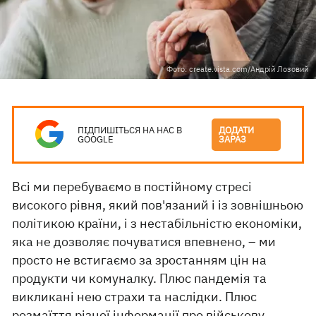
Фото: create.vista.com/Андрій Лозовий
ПІДПИШІТЬСЯ НА НАС В
ДОДАТИ
GOOGLE
ЗАРАЗ
Всі ми перебуваємо в постійному стресі
високого рівня, який пов'язаний і із зовнішньою
політикою країни, і з нестабільністю економіки,
яка не дозволяє почуватися впевнено, – ми
просто не встигаємо за зростанням цін на
продукти чи комуналку. Плюс пандемія та
викликані нею страхи та наслідки. Плюс
розмаїття різної інформації про військову