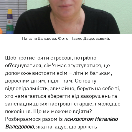
Наталія Валєдова. Фото: Павло Дацковський.
Щоб протистояти стресові, потрібно
об'єднуватися, сім'я має згуртуватися, це
допоможе вистояти всім – літнім батькам,
дорослим дітям, підліткам. Основну
відповідальність, звичайно, беруть на себе ті,
хто намагається вберегти від заворушень та
занепадницьких настроїв і старше, і молодше
покоління. Що ми можемо вдіяти?
Розбираємося разом із
психологом Наталією
Валедовою
, яка нагадує, що зрілість