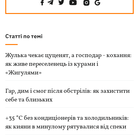
Статті по темі
Жулька чекає цуценят, а господар - кохання:
як живе переселенець із курами і
«Жигулями»
Гар, дим і смог після обстрілів: як захистити
себе та близьких
+35 °C без кондиціонерів та холодильників:
як кияни в минулому рятувалися від спеки