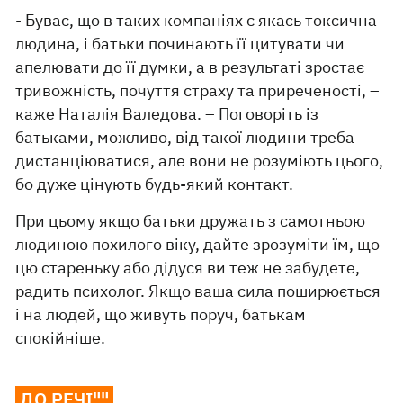
- Буває, що в таких компаніях є якась токсична
людина, і батьки починають її цитувати чи
апелювати до її думки, а в результаті зростає
тривожність, почуття страху та приреченості, –
каже Наталія Валедова. – Поговоріть із
батьками, можливо, від такої людини треба
дистанціюватися, але вони не розуміють цього,
бо дуже цінують будь-який контакт.
При цьому якщо батьки дружать з самотньою
людиною похилого віку, дайте зрозуміти їм, що
цю стареньку або дідуся ви теж не забудете,
радить психолог. Якщо ваша сила поширюється
і на людей, що живуть поруч, батькам
спокійніше.
ДО РЕЧІ""