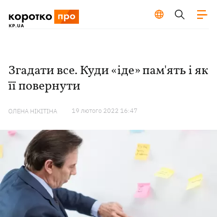
Згадати все. Куди «іде» пам'ять і як
її повернути
19 лютого 2022 16:47
ОЛЕНА НІКІТІНА