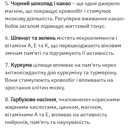
5.
Чорний шоколад і какао
– ще одне джерело
магнію, що покращує кровообіг і стимулює
мозкову діяльність. Регулярне вживання какао-
бобів загалом підвищує життєвий тонус.
6.
Шпинат та зелень
містять мікроелементи і
вітаміни А, Е та К, що перешкоджають віковим
змінам пам'яті та підтримують її активність.
7.
Куркума
цілюще впливає на пам'ять через
антиоксидантну дію куркуміну та турмерону.
Вони стимулюють кровообіг і впливають на
зростання клітин мозку.
8.
Гарбузове насіння
, «наповнене» корисними
жирними кислотами, цинком, магнієм,
вітамінами А та Е, впливає на активність
нейронів, пам'ять та научуваність.