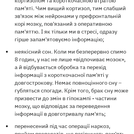
кортизолом та короткочасною втратою
пам'яті. Чим вищий кортизол, тим слабший
зв'язок між нейронами у префронтальній
корі мозку, пов'язаний з оперативною
пам'яттю. І як тільки ми в стресі, одразу
гірше запам'ятовуємо інформацію;
неякісний сон. Коли ми безперервно спимо
8 годин, у нас не лише «відпочиває мозок»,
а й відбувається обробка та перехід
інформації з короткочасної пам'яті у
довгострокову. Немає повноцінного сну –
губляться спогади. Крім того, брак сну може
призвести до змін в гіпокампі - частини
мозку, що відповідає за переведення
інформації в довготривалу пам'ять;
перенесений під час операції наркоз,
прийом препаратів, що погіршують пам'ять,