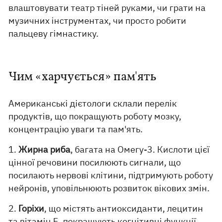
влаштовувати театр тіней руками, чи грати на
музичних інструментах, чи просто робити
пальцеву гімнастику.
Чим «харчується» пам'ять
Американські дієтологи склали перелік
продуктів, що покращують роботу мозку,
концентрацію уваги та пам'ять.
1.
Жирна риба
, багата на Омегу-3. Кислоти цієї
цінної речовини посилюють сигнали, що
посилають нервові клітини, підтримують роботу
нейронів, уповільнюють розвиток вікових змін.
2.
Горіхи
, що містять антиоксиданти, лецитин
та вітамін Е, покращують когнітивні функції,