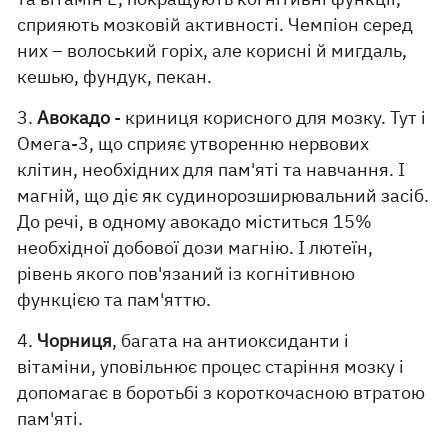
сприяють мозковій активності. Чемпіон серед
них – волоський горіх, але корисні й мигдаль,
кешью, фундук, пекан.
3.
Авокадо
- криниця корисного для мозку. Тут і
Омега-3, що сприяє утворенню нервових
клітин, необхідних для пам'яті та навчання. І
магній, що діє як судинорозширювальний засіб.
До речі, в одному авокадо міститься 15%
необхідної добової дози магнію. І лютеїн,
рівень якого пов'язаний із когнітивною
функцією та пам'яттю.
4.
Чорниця
, багата на антиоксиданти і
вітаміни, уповільнює процес старіння мозку і
допомагає в боротьбі з короткочасною втратою
пам'яті.