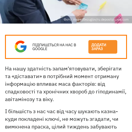
Фото: AndreyBezuglov/ru.depositphotos.com
ПІДПИШІТЬСЯ НА НАС В
ДОДАТИ
GOOGLE
ЗАРАЗ
На нашу здатність запам'ятовувати, зберігати
та «діставати» в потрібний момент отриману
інформацію впливає маса факторів: від
спадковості та хронічних хвороб до гіподинамії,
авітамінозу та віку.
І більшість з нас час від часу шукають казна-
куди покладені ключі, не можуть згадати, чи
вимкнена праска, цілий тиждень забувають