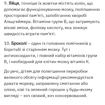
9.
Яйця
, точніше їх жовтки містять холін, що
допомагає функціонуванню мозку, поліпшенню
просторової пам'яті, запобіганню хворобі
Альцгеймера. Вітаміни групи В, що затримують
вікові зміни, фолієву кислоту, яка знижує
швидкість втрати пам'яті.
10.
Броколі
– один із головних помічників у
боротьбі зі старінням мозку. Тут і
антиоксиданти, і повний набір вітамінів групи
В, і необхідний для клітин мозку вітамін К.
До речі, дітям для полегшення переробки
великого обсягу інформації рекомендується
давати моркву, заправлену сметаною або
олією, ківі та зелений горошок у будь-якому
вигляді – хоч свіжий, хоч консервований.