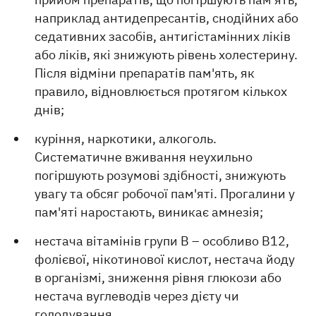
наприклад антидепресантів, снодійних або
седативних засобів, антигістамінних ліків
або ліків, які знижують рівень холестерину.
Після відміни препаратів пам'ять, як
правило, відновлюється протягом кількох
днів;
куріння, наркотики, алкоголь.
Систематичне вживання неухильно
погіршують розумові здібності, знижують
увагу та обсяг робочої пам'яті. Прогалини у
пам'яті наростають, виникає амнезія;
нестача вітамінів групи В – особливо В12,
фолієвої, нікотинової кислот, нестача йоду
в організмі, зниження рівня глюкози або
нестача вуглеводів через дієту чи
голодування.