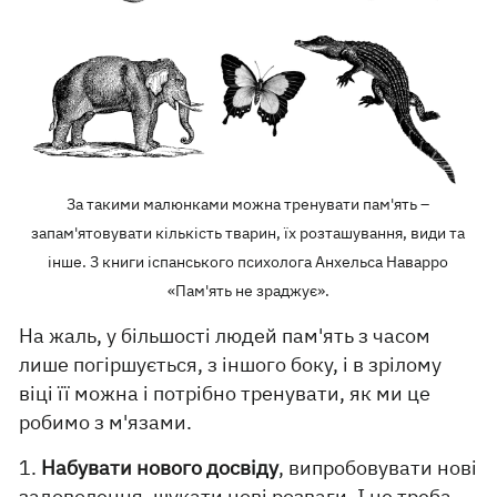
За такими малюнками можна тренувати пам'ять –
запам'ятовувати кількість тварин, їх розташування, види та
інше. З книги іспанського психолога Анхельса Наварро
«Пам'ять не зраджує».
На жаль, у більшості людей пам'ять з часом
лише погіршується, з іншого боку, і в зрілому
віці її можна і потрібно тренувати, як ми це
робимо з м'язами.
1.
Набувати нового досвіду
, випробовувати нові
задоволення, шукати нові розваги. І не треба