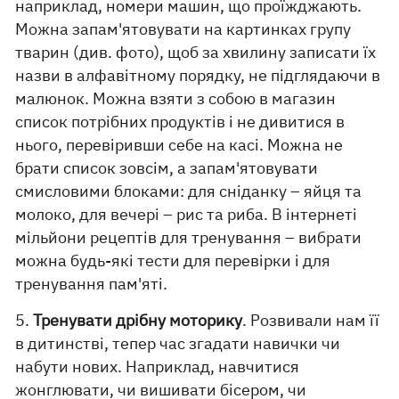
наприклад, номери машин, що проїжджають.
Можна запам'ятовувати на картинках групу
тварин (див. фото), щоб за хвилину записати їх
назви в алфавітному порядку, не підглядаючи в
малюнок. Можна взяти з собою в магазин
список потрібних продуктів і не дивитися в
нього, перевіривши себе на касі. Можна не
брати список зовсім, а запам'ятовувати
смисловими блоками: для сніданку – яйця та
молоко, для вечері – рис та риба. В інтернеті
мільйони рецептів для тренування – вибрати
можна будь-які тести для перевірки і для
тренування пам'яті.
5.
Тренувати дрібну моторику
. Розвивали нам її
в дитинстві, тепер час згадати навички чи
набути нових. Наприклад, навчитися
жонглювати, чи вишивати бісером, чи