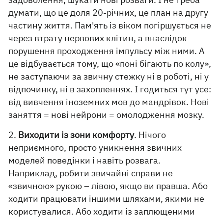
думати, що це доля 20-річних, це план на другу
частину життя. Пам'ять із віком погіршується не
через втрату нервових клітин, а внаслідок
порушення проходження імпульсу між ними. А
це відбувається тому, що «поні бігають по колу»,
не заступаючи за звичну стежку ні в роботі, ні у
відпочинку, ні в захопленнях. І годиться тут усе:
від вивчення іноземних мов до мандрівок. Нові
заняття = нові нейрони = омолодження мозку.
2.
Виходити із зони комфорту
. Нічого
неприємного, просто уникнення звичних
моделей поведінки і навіть розвага.
Наприклад, робити звичайні справи не
«звичною» рукою – лівою, якщо ви правша. Або
ходити працювати іншими шляхами, якими не
користувалися. Або ходити із заплющеними