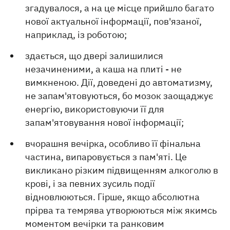
згадувалося, а на це місце прийшло багато
нової актуальної інформації, пов'язаної,
наприклад, із роботою;
здається, що двері залишилися
незачиненими, а каша на плиті - не
вимкненою. Дії, доведені до автоматизму,
не запам'ятовуються, бо мозок заощаджує
енергію, використовуючи її для
запам'ятовування нової інформації;
вчорашня вечірка, особливо її фінальна
частина, випаровується з пам'яті. Це
викликано різким підвищенням алкоголю в
крові, і за певних зусиль події
відновлюються. Гірше, якщо абсолютна
прірва та темрява утворюються між якимсь
моментом вечірки та ранковим