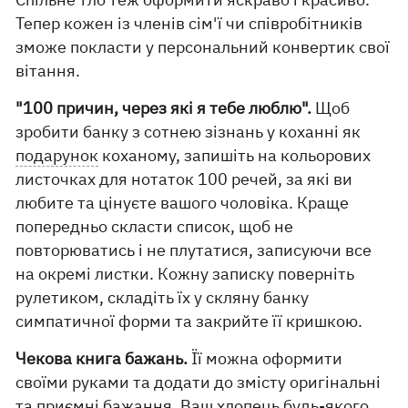
Тепер кожен із членів сім'ї чи співробітників
зможе покласти у персональний конвертик свої
вітання.
"100 причин, через які я тебе люблю".
Щоб
зробити банку з сотнею зізнань у коханні як
подарунок
коханому, запишіть на кольорових
листочках для нотаток 100 речей, за які ви
любите та цінуєте вашого чоловіка. Краще
попередньо скласти список, щоб не
повторюватись і не плутатися, записуючи все
на окремі листки. Кожну записку поверніть
рулетиком, складіть їх у скляну банку
симпатичної форми та закрийте її кришкою.
Чекова книга бажань.
Її можна оформити
своїми руками та додати до змісту оригінальні
та приємні бажання. Ваш хлопець будь-якого