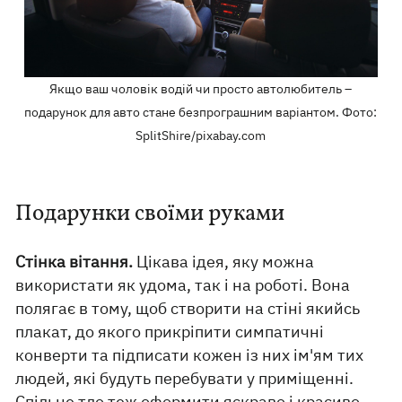
Якщо ваш чоловік водій чи просто автолюбитель –
подарунок для авто стане безпрограшним варіантом. Фото:
SplitShire/pixabay.com
Подарунки своїми руками
Стінка вітання.
Цікава ідея, яку можна
використати як удома, так і на роботі. Вона
полягає в тому, щоб створити на стіні якийсь
плакат, до якого прикріпити симпатичні
конверти та підписати кожен із них ім'ям тих
людей, які будуть перебувати у приміщенні.
Спільне тло теж оформити яскраво і красиво.