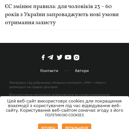
ЄС змінює правила: для чоловіків 23 – 60
років з України запроваджують нові умови
отримання захисту
Контакти
Автори
Матеріали під рубриками «Новини компанії», «PR» і «Факт»
розміщені на правах реклами
Використання матеріалів дозволяється за умови розміщення
активного гіперпосилання на KP.UA в першому абзаці.
Цей веб-сайт використовує cookies для покращення
взаємодії з користувачем під час відвідування веб-
© ТОВ «ЮЛАВ МЕДІА» 2026. Всі права захищені.
сайту. Користування веб-сайтом означає згоду з його
ПОЛІТИКОЮ COOKIES
Дизайн
ЗГОДЕН
ДЕТАЛЬНІШЕ