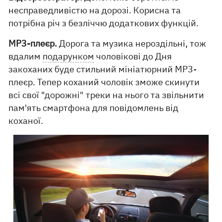
несправедливістю на дорозі. Корисна та
потрібна річ з безліччю додаткових функцій.
МР3-плеєр.
Дорога та музика нероздільні, тож
вдалим
подарунком
чоловікові до Дня
закоханих буде стильний мініатюрний МР3-
плеєр. Тепер коханий чоловік зможе скинути
всі свої "дорожні" треки на нього та звільнити
пам'ять смартфона для повідомлень від
коханої.