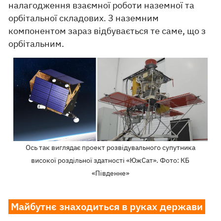
налагодження взаємної роботи наземної та
орбітальної складових. З наземним
компонентом зараз відбувається те саме, що з
орбітальним.
Ось так виглядає проект розвідувального супутника
високої роздільної здатності «ЮжСат». Фото: КБ
«Південне»
Майбутнє знаходиться в руках держави