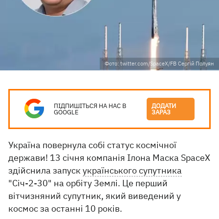
Фото: twitter.com/SpaceX/FB Сергій Полуян
ПІДПИШІТЬСЯ НА НАС В
ДОДАТИ
GOOGLE
ЗАРАЗ
Україна повернула собі статус космічної
держави! 13 січня компанія Ілона Маска SpaceX
здійснила запуск
українського супутника
"Січ-2-30" на орбіту Землі. Це перший
вітчизняний супутник, який виведений у
космос за останні 10 років.