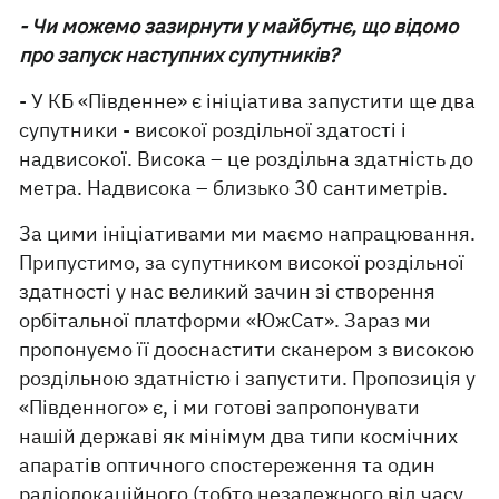
- Чи можемо зазирнути у майбутнє, що відомо
про запуск наступних супутників?
- У КБ «Південне» є ініціатива запустити ще два
супутники - високої роздільної здатості і
надвисокої. Висока – це роздільна здатність до
метра. Надвисока – близько 30 сантиметрів.
За цими ініціативами ми маємо напрацювання.
Припустимо, за супутником високої роздільної
здатності у нас великий зачин зі створення
орбітальної платформи «ЮжСат». Зараз ми
пропонуємо її дооснастити сканером з високою
роздільною здатністю і запустити. Пропозиція у
«Південного» є, і ми готові запропонувати
нашій державі як мінімум два типи космічних
апаратів оптичного спостереження та один
радіолокаційного (тобто незалежного від часу