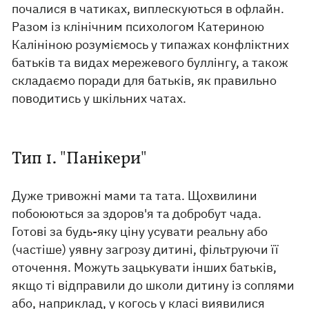
почалися в чатиках, виплескуються в офлайн.
Разом із клінічним психологом Катериною
Калініною розуміємось у типажах конфліктних
батьків та видах мережевого буллінгу, а також
складаємо поради для батьків, як правильно
поводитись у шкільних чатах.
Тип 1. "Панікери"
Дуже тривожні мами та тата. Щохвилини
побоюються за здоров'я та добробут чада.
Готові за будь-яку ціну усувати реальну або
(частіше) уявну загрозу дитині, фільтруючи її
оточення. Можуть зацькувати інших батьків,
якщо ті відправили до школи дитину із соплями
або, наприклад, у когось у класі виявилися