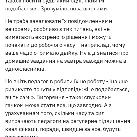
також носити будь-який одяг, який їм
подобається. Зрозуміло, поза школами.
Не треба завалювати їх повідомленнями
вечорами, особливо з тих питань, які не
вимагають екстреного рішення і можуть
почекати до робочого часу – наприклад, чому
ваше чадо отримало двійку. Ну а дізнатися про
домашнє завдання на завтра завжди можна в
однокласників.
Не вчіть педагогів робити їхню роботу - інакше
ризикуєте почути у відповідь: «Не подобається,
вчіть самі». Вигоряння - таке: спусковим
гачком може стати все, що завгодно. А з
урахуванням того, скільки часу та сил
витрачають педагоги на регулярне підвищення
кваліфікації, поради, швидше за все, будуть
безглуздими.