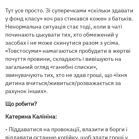
Тут усе просто. Зі суперечками «скільки здавати
у фонд класу» хоч раз стикався кожен з батьків.
Ненормальна ситуація стає тоді, коли в чаті
починають цькувати тих, хто обмежений у
засобах і не може скинутися разом з усіма.
«Товстосуми» намагаються пробудити в жертві
почуття провини, складають і вивішують на
загальний огляд «ганебні списки»,
звинувачують тих, хто не здав гроші, що «їхня
дитина вчиться/живиться/розважається за
рахунок інших».
Що робити?
Катерина Калініна:
- Піддаватися на провокації, влазити в борги і
віддавати останню копійку, щоб здати гроші у