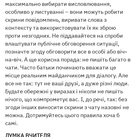
максимально вибирати висловлювання,
особливо у листуванні – вони можуть робити
скрини повідомлень, виривати слова з
контексту та використовувати їх як зброю
проти незгодних. Не піддавайтеся на спроби
влаштувати публічне обговорення ситуації,
позначте згоду обговорити все в особі або віч-
на-віч. А ще корисна порада: не пишіть багато в
чати. Часто батьки починають вважати це
місце реальним майданчиком для діалогу. Але
все не так: тут не ваші друзі, а дуже різні люди.
Будьте обережні у виразах і ніколи не пишіть
нічого, що компрометує вас. І, до речі, так: без
згоди інших виносити скрини з чату назовні не
можна. Дотримуйтесь цього правила хоча б
самі.
ДУМКА ВЧИТЕЛЯ