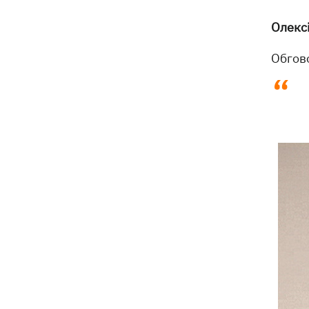
притулку для тварин «Сіріус» -
Олекс
загинуло 8 собак
Обгов
Росіяни вбили своїми дронами
13:01
директора київської школи, її
чоловіка та онука
13:00
Квас, який пережив князів, бочки і
кока-колу теж переживе: чому
українці досі люблять цей напій
У Генштабі підтвердили ураження
12:32
Ільського та Сизранського НПЗ, а
також поста спостереження на
буровій «Сиваш»
Через російські удари деякі поїзди
12:02
затримуються на 12 годин, -
«Укрзалізниця»