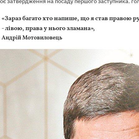
оє затвердження на посаду першого заступника. гол
«Зараз багато хто напише, що я став правою р
- лівою, права у нього зламана»,
Андрій Мотовиловець