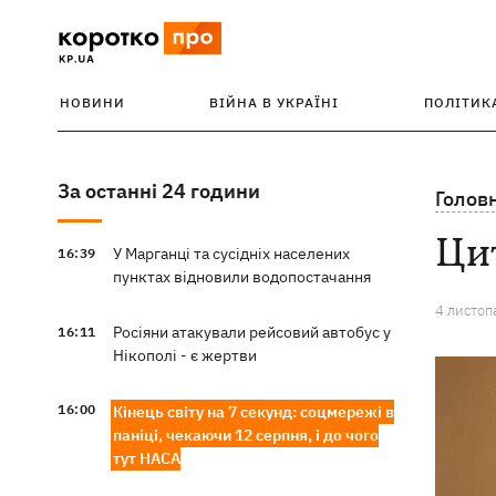
НОВИНИ
ВІЙНА В УКРАЇНІ
ПОЛІТИК
За останні 24 години
Голов
Цит
У Марганці та сусідніх населених
16:39
пунктах відновили водопостачання
4 листоп
Росіяни атакували рейсовий автобус у
16:11
Нікополі - є жертви
16:00
Кінець світу на 7 секунд: соцмережі в
паніці, чекаючи 12 серпня, і до чого
тут НАСА