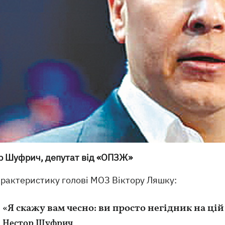
р Шуфрич, депутат від «ОПЗЖ»
арактеристику голові МОЗ Віктору Ляшку:
«Я скажу вам чесно: ви просто негідник на цій 
Нестор Шуфрич