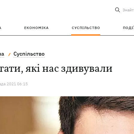
Знайт
А
ЕКОНОМІКА
СУСПІЛЬСТВО
ПОДІ
на
Суспільство
ати, які нас здивували
ада 2021 06:15