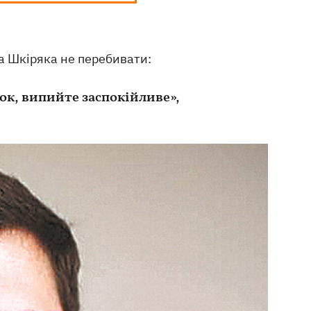
а Шкіряка не перебивати:
ок, випийте заспокійливе»,