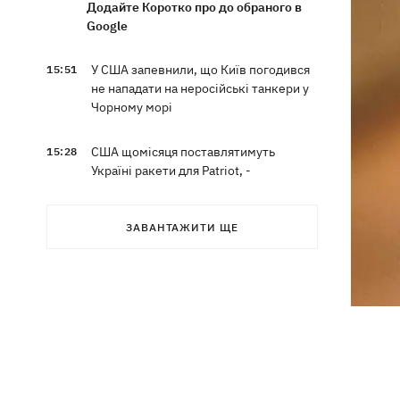
Додайте Коротко про до обраного в
Google
У США запевнили, що Київ погодився
15:51
не нападати на неросійські танкери у
Чорному морі
США щомісяця поставлятимуть
15:28
Україні ракети для Patriot, -
Зеленський
ЗАВАНТАЖИТИ ЩЕ
У Польщі спростували заяви про
15:08
депортацію українців призовного віку
- "це популізм"
На Буковині затримали чоловіка, який
14:36
11 днів ховався у лісі після того, як
поранив поліцейських
На Київщині спалахнула пожежа у
14:09