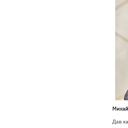
Михай
Дав х