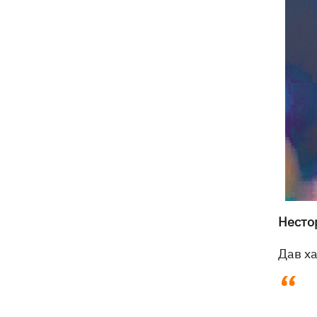
Несто
Дав х