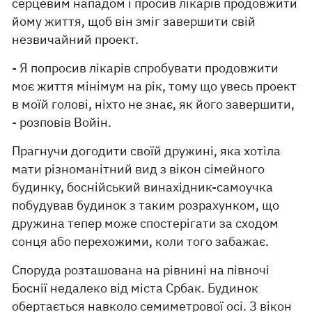
серцевим нападом і просив лікарів продовжити
йому життя, щоб він зміг завершити свій
незвичайний проект.
- Я попросив лікарів спробувати продовжити
моє життя мінімум на рік, тому що увесь проект
в моїй голові, ніхто не знає, як його завершити,
- розповів Войін.
Прагнучи догодити своїй дружині, яка хотіла
мати різноманітний вид з вікон сімейного
будинку, боснійський винахідник-самоучка
побудував будинок з таким розрахунком, що
дружина тепер може спостерігати за сходом
сонця або перехожими, коли того забажає.
Споруда розташована на рівнині на півночі
Боснії недалеко від міста Србак. Будинок
обертається навколо семиметрової осі. З вікон