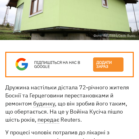
Фото: REUTERS/Dado Ruvic
ПІДПИШІТЬСЯ НА НАС В
ДОДАТИ
GOOGLE
ЗАРАЗ
Дружина настільки дістала 72-річного жителя
Боснії та Герцеговини перестановками й
ремонтом
будинку
, що він зробив його таким,
що обертається. На це у Войіна Кусіча пішло
шість років,
передає
Reuters.
У процесі чоловік потрапив до лікарні з