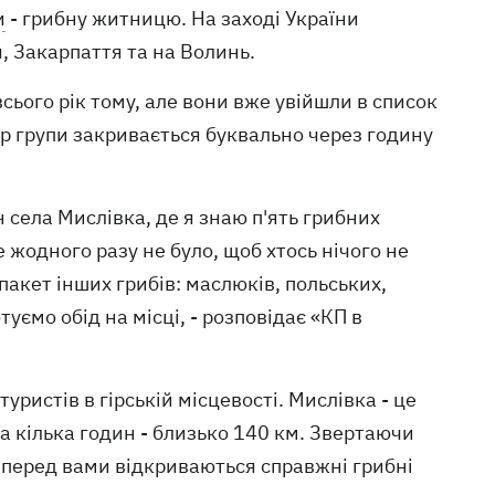
и
- грибну житницю. На заході України
я, Закарпаття та на Волинь.
сього рік тому, але вони вже увійшли в список
р групи закривається буквально через годину
н села Мислівка, де я знаю п'ять грибних
ще жодного разу не було, щоб хтось нічого не
пакет інших грибів: маслюків, польських,
уємо обід на місці, - розповідає «КП в
туристів в гірській місцевості. Мислівка - це
ва кілька годин - близько 140 км. Звертаючи
ут перед вами відкриваються справжні грибні