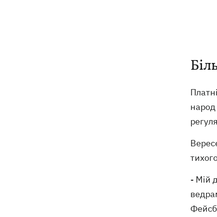
саме ракету йдеться
Василь Іванчук першим серед
11:50
українців за часів Незалежності
увійде до Зали слави шахів
Біл
На Житомирщині в будівлі ТЦК помер
11:10
військовозобов'язаний – подробиці
Платн
від військкомату
народ 
Росіяни вдарили по людях на ринку
10:34
регуля
на Сумщині – багато поранених
Верес
На горі Петрос блискавка вдарила у
09:59
тихого
двох туристів
- Мій 
ведрам
Фейсбу