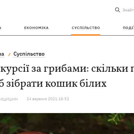
Знайт
А
ЕКОНОМІКА
СУСПІЛЬСТВО
ПОДІ
на
Суспільство
курсії за грибами: скільки
 зібрати кошик білих
24 вересня 2021 18:52
МИЩИШИН