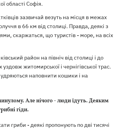
ої області Софія.
атківців зазвичай везуть на місця в межах
луччя в 66 км від столиці. Правда, деякі з
зями, скаржаться, що туристів - море, на всіх
івський район на північ від столиці і до
х уздовж житомирської і чернігівської трас.
умудряються наповнити кошики і на
минулому. Але нічого - люди їдуть. Деяким
грибні гіди.
ти гриби - деякі пропонують по дві тисячі