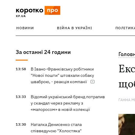
НОВИНИ
ВІЙНА В УКРАЇНІ
ПОЛІТИК
За останні 24 години
Голов
Екс
В Івано-Франківську робітники
13:58
"Нової пошти" штовхали собаку
щоб
шваброю, - реакція компанії
Відомий український бренд потрапив
13:33
ГАННА 
у скандал через рекламу з
«малоросом» в новій колекції
Наталка Денисенко стала
13:30
співведучою "Холостяка"