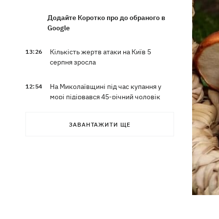
Додайте Коротко про до обраного в
Google
Кількість жертв атаки на Київ 5
13:26
серпня зросла
На Миколаївщині під час купання у
12:54
морі підірвався 45-річний чоловік
Росіяни вводять у оману власне
12:49
ЗАВАНТАЖИТИ ЩЕ
керівництво - речник Об’єднаних сил
спростував заяви про Білий Колодязь
Наталя Могилевська вперше стане
12:47
тренеркою дорослого "Голосу"
Україна успішно протестувала власну
12:18
балістику – експерт розповів, про яку