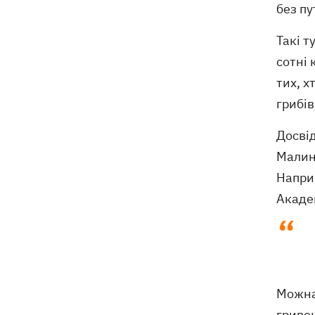
без пу
Такі т
сотні 
тих, х
грибів
Досвід
Малинс
Наприк
Академ
Можна 
гривен