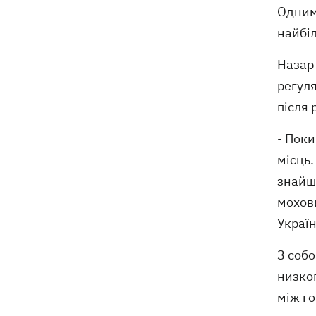
Одним
найбіл
Назар 
регуля
після
- Поки
місць.
знайшо
мохови
Україн
З собо
низког
між го