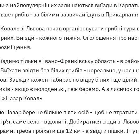
и з найпопулярніших залишаються
виїзди в Карпат
ьше грибів - за білими зазвичай їдуть в Прикарпатт
Коваль зі Львова почав організовувати грибні тури в
рних. Виїзди - кожного тижня. Оголошення про набі
 розміщення.
 їздимо тільки в Івано-Франківську область - в райо
 Виїхати звідти без білих грибів - нереально, у нас 
в. Завжди кожен набирає по відру білих і ще цілий 
ків - якщо є молоденькі, теж беремо. А з лисичок гот
і» Назар Коваль.
ю Назар бере не більше п'яти осіб - щоб не втратити 
ір'я, саме село - в долині. Добиратися сюди зі Льво
рами, треба проїхати ще 12 км - а звідти пішки. І т