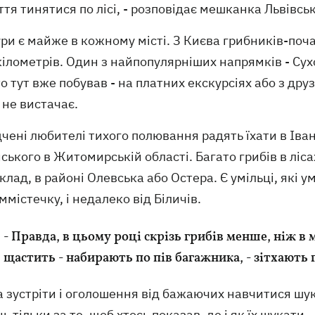
ття тинятися по лісі, - розповідає мешканка Львівськ
ури є майже в кожному місті. З Києва грибників-поч
кілометрів. Один з найпопулярніших напрямків - Сухо
то тут вже побував - на платних екскурсіях або з дру
 не вистачає.
чені любителі тихого полювання радять їхати в Іванк
ького в Житомирській області. Багато грибів в ліса
лад, в районі Олевська або Остера. Є умільці, які 
містечку, і недалеко від Біличів.
- Правда, в цьому році скрізь грибів менше, ніж в 
щастить - набирають по пів багажника, - зітхають 
зустріти і оголошення від бажаючих навчитися шука
ь тільки за те, щоб хтось показав, де і як їх шукати.