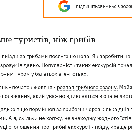
ПІДПИШІТЬСЯ НА НАС В GOOG
ьше туристів, ніж грибів
і
виїзди за грибами
послуга не нова. Як заробити на 
зрозумів давно. Популярність таких екскурсій почал
рним туром у багатьох агентствах.
ень - початок жовтня -
розпал грибного сезону.
Майже
 полювання, який уважно вдивляється в опале листя
дядько в цю пору йшов за грибами через кілька днів 
и. А я, скільки не ходжу, не знаходжу жодного їстівн
ці оголошення про грибні екскурсії - поїду, краще р