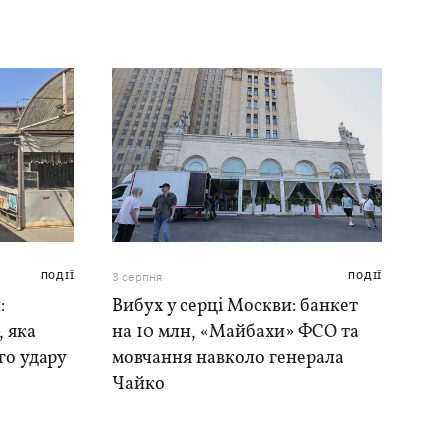
ПОДІЇ
3 серпня
ПОДІЇ
:
Вибух у серці Москви: банкет
, яка
на 10 млн, «Майбахи» ФСО та
го удару
мовчання навколо генерала
Чайко