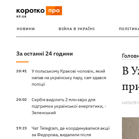
НОВИНИ
ВІЙНА В УКРАЇНІ
ПОЛІТИК
За останні 24 години
Голов
В У
У польському Кракові чоловік, який
20:41
напав на українську пару, сам здався
при
поліції
Сербія виділить 2 млн євро для
20:02
НАТАЛЯ 
підтримки української енергетики, -
Зеленський
Чат Telegram, де координувалися акції
19:23
за Федорова, видалили після