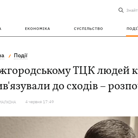
Знайт
А
ЕКОНОМІКА
СУСПІЛЬСТВО
ПОДІ
на
Події
жгородському ТЦК людей к
в'язували до сходів – розп
4 червня 17:49
МАЛКІНА