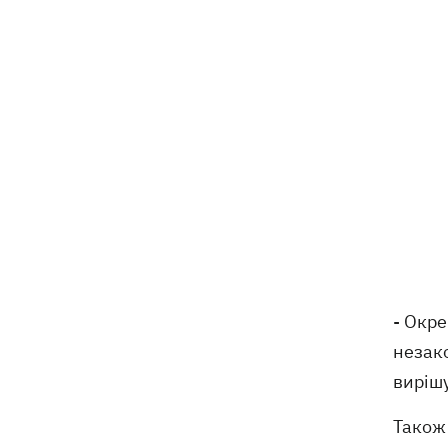
- Окре
незак
вирішу
Також 