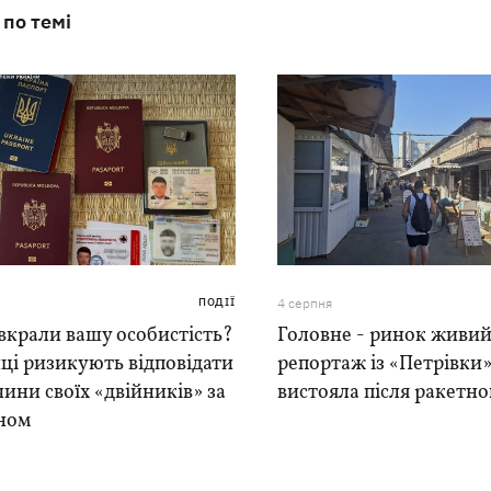
 по темі
ПОДІЇ
4 серпня
вкрали вашу особистість?
Головне - ринок живий
ці ризикують відповідати
репортаж із «Петрівки»
чини своїх «двійників» за
вистояла після ракетно
ном