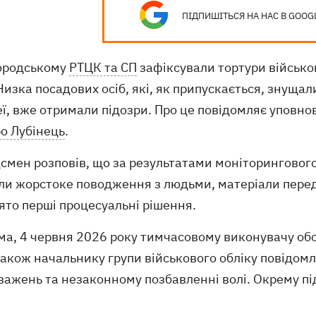
ПІДПИШІТЬСЯ НА НАС В GOOG
ородському
РТЦК та СП
зафіксували тортури військо
Низка посадових осіб, які, як припускається, знуща
еї, вже отримали підозри. Про це повідомляє уповн
о Лубінець
.
мен розповів, що за результатами моніторингового
ли жорстоке поводження з людьми, матеріали перед
ято перші процесуальні рішення.
ма, 4 червня 2026 року тимчасовому виконувачу об
також начальнику групи військового обліку повідом
важень та незаконному позбавленні волі. Окрему пі