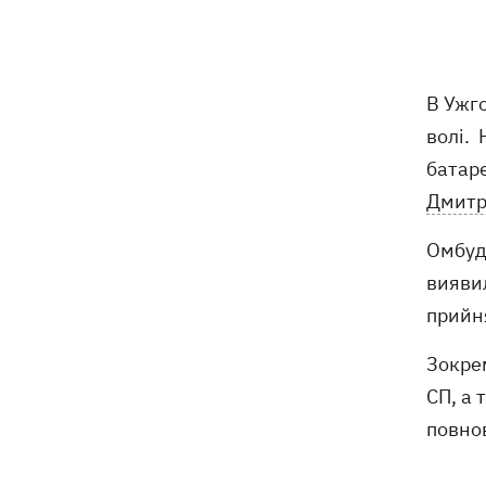
У Марганці та сусідніх населених
16:39
пунктах відновили водопостачання
Росіяни атакували рейсовий автобус у
16:11
В Ужг
Нікополі - є жертви
волі. 
16:00
Кінець світу на 7 секунд: соцмережі в
батар
паніці, чекаючи 12 серпня, і до чого
Дмитр
тут НАСА
Омбудс
У США запевнили, що Київ погодився
15:51
не нападати на неросійські танкери у
вияви
Чорному морі
прийн
США щомісяця поставлятимуть
15:28
Зокре
Україні ракети для Patriot, -
СП, а 
Зеленський
повно