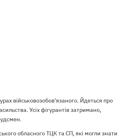
турах військовозобов'язаного. Йдеться про
сильства. Усіх фігурантів затримано,
будсмен.
ького обласного ТЦК та СП, які могли знати