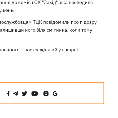
ання до комісії ОК "Захід", яка проводила
ушень.
овослужбовцям ТЦК повідомили про підозру
залишивши його біля смітника, коли
тому
ізованого
– постраждалий у лікарні.