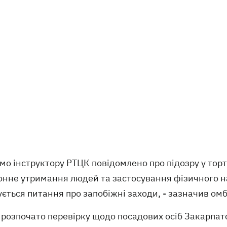
мо інструктору РТЦК повідомлено про підозру у тор
онне утримання людей та застосування фізичного на
ється питання про запобіжні заходи, - зазначив ом
розпочато перевірку щодо посадових осіб Закарпатс