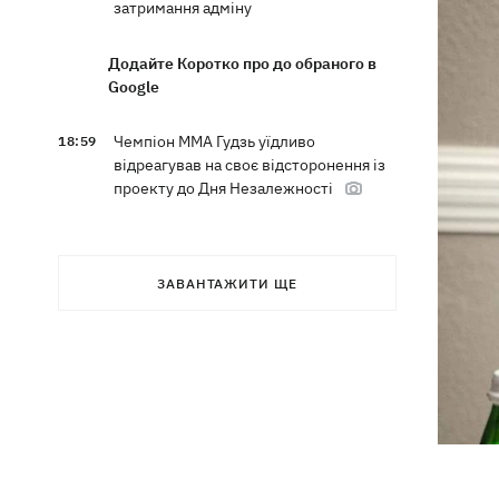
затримання адміну
Додайте Коротко про до обраного в
Google
Чемпіон ММА Гудзь уїдливо
18:59
відреагував на своє відсторонення із
проекту до Дня Незалежності
Компанія OpenAI призупинила тести
18:16
ІІ-моделі Astra через побоювання з
ЗАВАНТАЖИТИ ЩЕ
приводу її кіберможливостей
У Болгарії дрон вибухнув неподалік
17:48
великого газопроводу
Після тривалої хвороби в Аргентині
17:07
помер батько Ліонеля Мессі