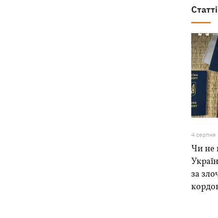
Статті
4 серпня
Чи не 
Україн
за зло
кордо