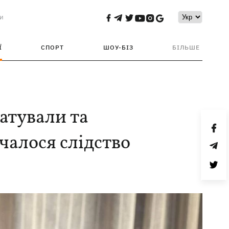
и
Ї
СПОРТ
ШОУ-БІЗ
БІЛЬШЕ
атували та
очалося слідство